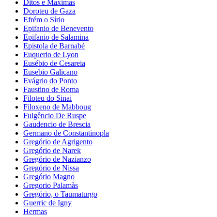
Ditos e Maximas
Doroteu de Gaza
Efrém o Sírio
Epifanio de Benevento
Epifanio de Salamina
Epistola de Barnabé
Euquerio de Lyon
Eusébio de Cesareia
Eusebio Galicano
Evágrio do Ponto
Faustino de Roma
Filoteu do Sinai
Filoxeno de Mabboug
Fulgêncio De Ruspe
Gaudencio de Brescia
Germano de Constantinopla
Gregório de Agrigento
Gregório de Narek
Gregório de Nazianzo
Gregório de Nissa
Gregório Magno
Gregorio Palamàs
Gregório, o Taumaturgo
Guerric de Igny
Hermas