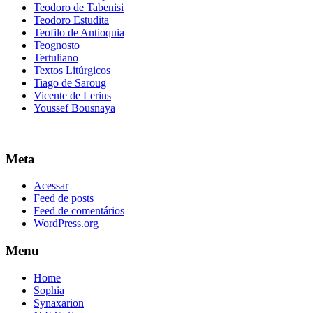
Teodoro de Tabenisi
Teodoro Estudita
Teofilo de Antioquia
Teognosto
Tertuliano
Textos Litúrgicos
Tiago de Saroug
Vicente de Lerins
Youssef Bousnaya
Meta
Acessar
Feed de posts
Feed de comentários
WordPress.org
Menu
Home
Sophia
Synaxarion