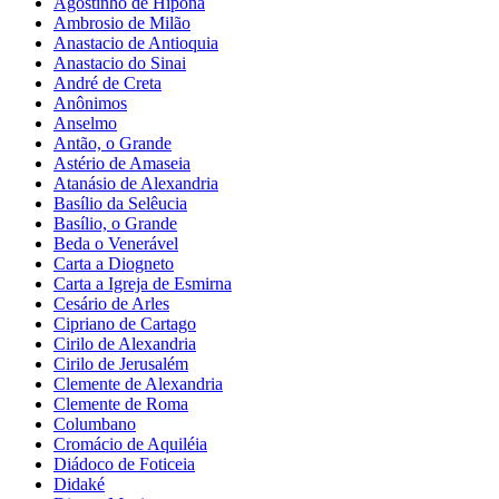
Agostinho de Hipona
Ambrosio de Milão
Anastacio de Antioquia
Anastacio do Sinai
André de Creta
Anônimos
Anselmo
Antão, o Grande
Astério de Amaseia
Atanásio de Alexandria
Basílio da Selêucia
Basílio, o Grande
Beda o Venerável
Carta a Diogneto
Carta a Igreja de Esmirna
Cesário de Arles
Cipriano de Cartago
Cirilo de Alexandria
Cirilo de Jerusalém
Clemente de Alexandria
Clemente de Roma
Columbano
Cromácio de Aquiléia
Diádoco de Foticeia
Didaké