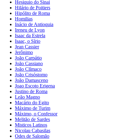
Hesiquio do Sinai
Hilário de Poitiers
Hipólito de Roma
Homilias
Inácio de Antioquia
Ireneu de Lyon
Isaac da Estrela
Isaac, o Sírio
Jean Cassier
Jerônimo
João Carpátio
João Cassiano
João Clímaco
João Crisóstomo
João Damasceno
Joao Escoto Erigena
Justino de Roma
Leão Magno
Macário do Egito
Máximo de Turim
Máximo, o Confessor
Melitão de Sardes
Misticos Latinos
Nicolau Cabasilas
Odes de Salomão