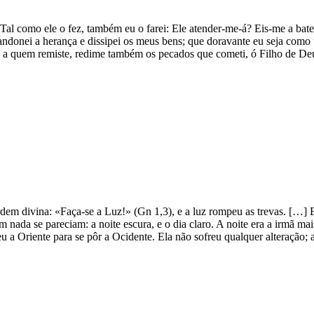
Tal como ele o fez, também eu o farei: Ele atender-me-á? Eis-me a bater
ndonei a herança e dissipei os meus bens; que doravante eu seja como 
, a quem remiste, redime também os pecados que cometi, ó Filho de D
em divina: «Faça-se a Luz!» (Gn 1,3), e a luz rompeu as trevas. […] Er
 nada se pareciam: a noite escura, e o dia claro. A noite era a irmã ma
u a Oriente para se pôr a Ocidente. Ela não sofreu qualquer alteração; a