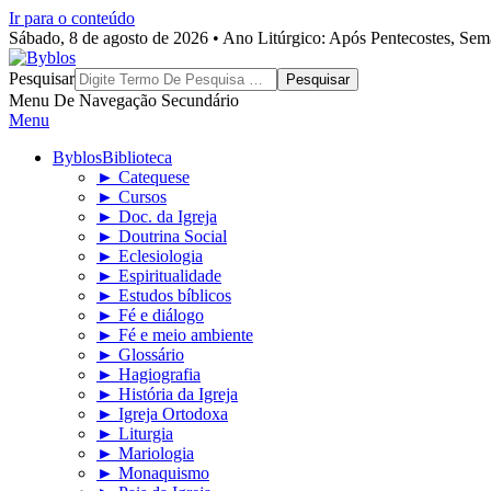
Ir para o conteúdo
Sábado, 8 de agosto de 2026 • Ano Litúrgico: Após Pentecostes, Se
Byblos
Pesquisar
Menu De Navegação Secundário
Menu
Byblos
Biblioteca
► Catequese
► Cursos
► Doc. da Igreja
► Doutrina Social
► Eclesiologia
► Espiritualidade
► Estudos bíblicos
► Fé e diálogo
► Fé e meio ambiente
► Glossário
► Hagiografia
► História da Igreja
► Igreja Ortodoxa
► Liturgia
► Mariologia
► Monaquismo