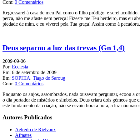
Com:
0 Comentários
Regressarei à casa de meu Pai como o filho pródigo, e serei acolhido. 
perca, não me afaste nem pereça! Fizeste-me Teu herdeiro, mas eu aba
piedade de mim, e eu viverei pela Tua graça! Assim como à pecadora
Deus separou a luz das trevas (Gn 1,4)
2009-09-06
Por:
Ecclesia
Em:
6 de setembro de 2009
Em:
SOPHIA
,
Tiago de Saroug
Com:
0 Comentários
Enquanto os anjos, assombrados, nada ousavam perguntar, ecoou a ord
o dia portador de mistérios e símbolos. Deus criara dois gémeos que em
este fundamento da criação, não se esvaiu hora a hora; a luz não nasce
Autores Publicados
Aelredo de Rielvaux
Afraates