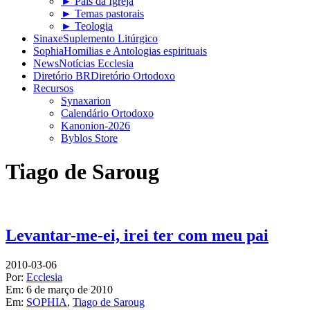
► Pais da Igreja
► Temas pastorais
► Teologia
Sinaxe
Suplemento Litúrgico
Sophia
Homilias e Antologias espirituais
News
Notícias Ecclesia
Diretório BR
Diretório Ortodoxo
Recursos
Synaxarion
Calendário Ortodoxo
Kanonion-2026
Byblos Store
Tiago de Saroug
Levantar-me-ei, irei ter com meu pai
2010-03-06
Por:
Ecclesia
Em:
6 de março de 2010
Em:
SOPHIA
,
Tiago de Saroug