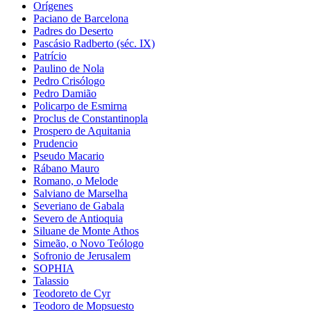
Orígenes
Paciano de Barcelona
Padres do Deserto
Pascásio Radberto (séc. IX)
Patrício
Paulino de Nola
Pedro Crisólogo
Pedro Damião
Policarpo de Esmirna
Proclus de Constantinopla
Prospero de Aquitania
Prudencio
Pseudo Macario
Rábano Mauro
Romano, o Melode
Salviano de Marselha
Severiano de Gabala
Severo de Antioquia
Siluane de Monte Athos
Simeão, o Novo Teólogo
Sofronio de Jerusalem
SOPHIA
Talassio
Teodoreto de Cyr
Teodoro de Mopsuesto