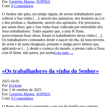
Em:
Gregório Magno
,
SOPHIA
Com:
0 Comentários
O Senhor não pára, em tempo algum, de enviar trabalhadores para
cultivar a Sua vinha […]: através dos patriarcas, dos doutores da Lei
e dos profetas e, finalmente, através dos apóstolos, Ele procurava,
por assim dizer, que a Sua vinha fosse cultivada por intermédio dos
Seus trabalhadores. Todos aqueles que, a uma fé firme,
acrescentaram boas obras, foram os trabalhadores dessa vinha […].
Os trabalhadores contratados desde o nascer do dia, da hora terceira,
da sexta e da nona designam, portanto o antigo povo hebreu que,
aplicando-se […], desde o começo do mundo, a prestar culto a Deus
com fé firme, não parou, por assim
Leia mais →
«Os trabalhadores da vinha do Senhor»
2025-10-01
Por:
Ecclesia
Em:
1 de outubro de 2025
Em:
Gregório Magno
,
SOPHIA
Com:
0 Comentários
O Reino dos céus é comparado a um pai de família que contrata