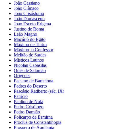
João Cassiano
João Clímaco
João Crisóstomo
João Damasceno
Joao Escoto Erigena
Justino de Roma
Leão Magno
Macário do Egito
Máximo de Turim
Máximo, o Confessor
Melitão de Sardes
Misticos Latinos
Nicolau Cabasilas
Odes de Salomão
Orígenes
Paciano de Barcelona
Padres do Deserto
Pascásio Radberto (séc. IX)
Patrício
Paulino de Nola
Pedro Crisólogo
Pedro Damião
Policarpo de Esmirna
Proclus de Constantinopla
Prospero de Aquitania