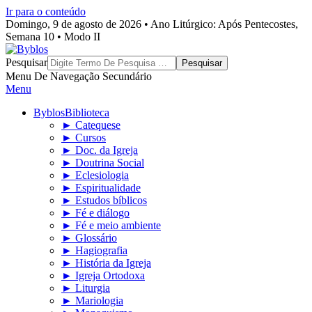
Ir para o conteúdo
Domingo, 9 de agosto de 2026 • Ano Litúrgico: Após Pentecostes,
Semana 10 • Modo II
Byblos
Pesquisar
Menu De Navegação Secundário
Menu
Byblos
Biblioteca
► Catequese
► Cursos
► Doc. da Igreja
► Doutrina Social
► Eclesiologia
► Espiritualidade
► Estudos bíblicos
► Fé e diálogo
► Fé e meio ambiente
► Glossário
► Hagiografia
► História da Igreja
► Igreja Ortodoxa
► Liturgia
► Mariologia