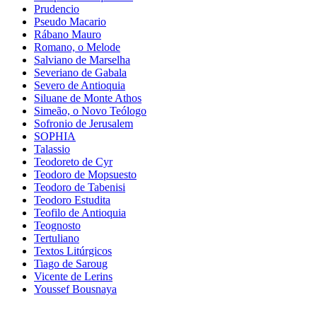
Prudencio
Pseudo Macario
Rábano Mauro
Romano, o Melode
Salviano de Marselha
Severiano de Gabala
Severo de Antioquia
Siluane de Monte Athos
Simeão, o Novo Teólogo
Sofronio de Jerusalem
SOPHIA
Talassio
Teodoreto de Cyr
Teodoro de Mopsuesto
Teodoro de Tabenisi
Teodoro Estudita
Teofilo de Antioquia
Teognosto
Tertuliano
Textos Litúrgicos
Tiago de Saroug
Vicente de Lerins
Youssef Bousnaya