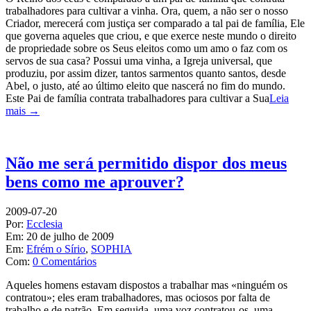
trabalhadores para cultivar a vinha. Ora, quem, a não ser o nosso
Criador, merecerá com justiça ser comparado a tal pai de família, Ele
que governa aqueles que criou, e que exerce neste mundo o direito
de propriedade sobre os Seus eleitos como um amo o faz com os
servos de sua casa? Possui uma vinha, a Igreja universal, que
produziu, por assim dizer, tantos sarmentos quanto santos, desde
Abel, o justo, até ao último eleito que nascerá no fim do mundo.
Este Pai de família contrata trabalhadores para cultivar a Sua
Leia
mais →
Não me será permitido dispor dos meus
bens como me aprouver?
2009-07-20
Por:
Ecclesia
Em:
20 de julho de 2009
Em:
Efrém o Sírio
,
SOPHIA
Com:
0 Comentários
Aqueles homens estavam dispostos a trabalhar mas «ninguém os
contratou»; eles eram trabalhadores, mas ociosos por falta de
trabalho e de patrão. Em seguida, uma voz contratou-os, uma