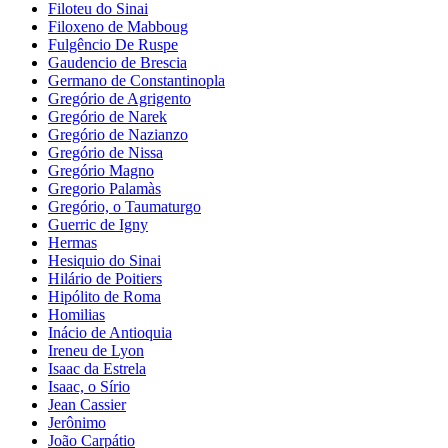
Filoteu do Sinai
Filoxeno de Mabboug
Fulgêncio De Ruspe
Gaudencio de Brescia
Germano de Constantinopla
Gregório de Agrigento
Gregório de Narek
Gregório de Nazianzo
Gregório de Nissa
Gregório Magno
Gregorio Palamàs
Gregório, o Taumaturgo
Guerric de Igny
Hermas
Hesiquio do Sinai
Hilário de Poitiers
Hipólito de Roma
Homilias
Inácio de Antioquia
Ireneu de Lyon
Isaac da Estrela
Isaac, o Sírio
Jean Cassier
Jerônimo
João Carpátio