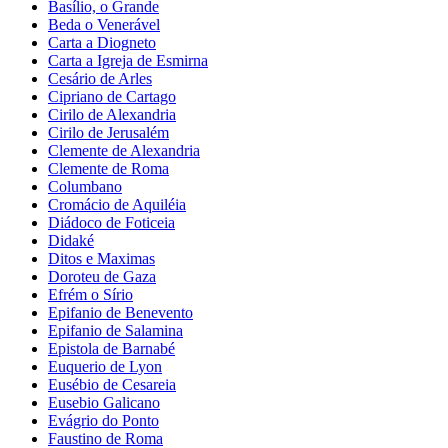
Basílio, o Grande
Beda o Venerável
Carta a Diogneto
Carta a Igreja de Esmirna
Cesário de Arles
Cipriano de Cartago
Cirilo de Alexandria
Cirilo de Jerusalém
Clemente de Alexandria
Clemente de Roma
Columbano
Cromácio de Aquiléia
Diádoco de Foticeia
Didaké
Ditos e Maximas
Doroteu de Gaza
Efrém o Sírio
Epifanio de Benevento
Epifanio de Salamina
Epistola de Barnabé
Euquerio de Lyon
Eusébio de Cesareia
Eusebio Galicano
Evágrio do Ponto
Faustino de Roma