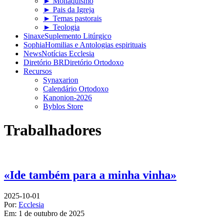
► Monaquismo
► Pais da Igreja
► Temas pastorais
► Teologia
Sinaxe
Suplemento Litúrgico
Sophia
Homilias e Antologias espirituais
News
Notícias Ecclesia
Diretório BR
Diretório Ortodoxo
Recursos
Synaxarion
Calendário Ortodoxo
Kanonion-2026
Byblos Store
Trabalhadores
«Ide também para a minha vinha»
2025-10-01
Por:
Ecclesia
Em:
1 de outubro de 2025