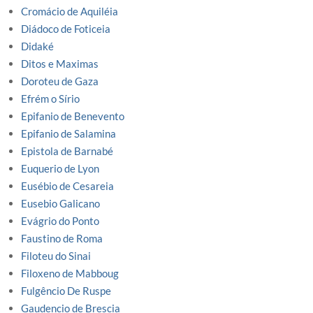
Cromácio de Aquiléia
Diádoco de Foticeia
Didaké
Ditos e Maximas
Doroteu de Gaza
Efrém o Sírio
Epifanio de Benevento
Epifanio de Salamina
Epistola de Barnabé
Euquerio de Lyon
Eusébio de Cesareia
Eusebio Galicano
Evágrio do Ponto
Faustino de Roma
Filoteu do Sinai
Filoxeno de Mabboug
Fulgêncio De Ruspe
Gaudencio de Brescia