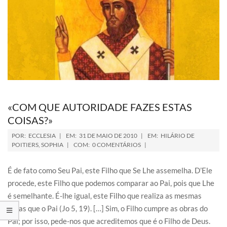
«COM QUE AUTORIDADE FAZES ESTAS
COISAS?»
POR:
ECCLESIA
EM:
31 DE MAIO DE 2010
EM:
HILÁRIO DE
POITIERS
,
SOPHIA
COM:
0 COMENTÁRIOS
É de fato como Seu Pai, este Filho que Se Lhe assemelha. D’Ele
procede, este Filho que podemos comparar ao Pai, pois que Lhe
é semelhante. É-lhe igual, este Filho que realiza as mesmas
obras que o Pai (Jo 5, 19). […] Sim, o Filho cumpre as obras do
Pai; por isso, pede-nos que acreditemos que é o Filho de Deus.