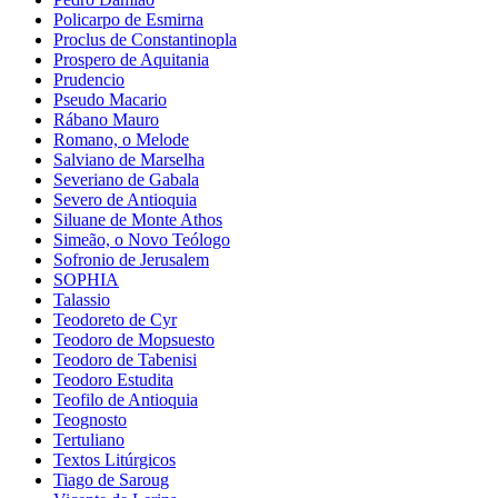
Policarpo de Esmirna
Proclus de Constantinopla
Prospero de Aquitania
Prudencio
Pseudo Macario
Rábano Mauro
Romano, o Melode
Salviano de Marselha
Severiano de Gabala
Severo de Antioquia
Siluane de Monte Athos
Simeão, o Novo Teólogo
Sofronio de Jerusalem
SOPHIA
Talassio
Teodoreto de Cyr
Teodoro de Mopsuesto
Teodoro de Tabenisi
Teodoro Estudita
Teofilo de Antioquia
Teognosto
Tertuliano
Textos Litúrgicos
Tiago de Saroug