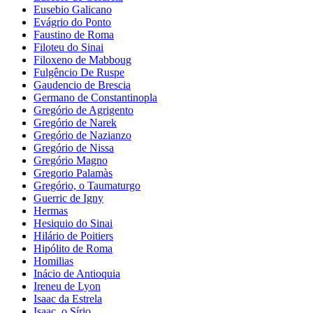
Eusebio Galicano
Evágrio do Ponto
Faustino de Roma
Filoteu do Sinai
Filoxeno de Mabboug
Fulgêncio De Ruspe
Gaudencio de Brescia
Germano de Constantinopla
Gregório de Agrigento
Gregório de Narek
Gregório de Nazianzo
Gregório de Nissa
Gregório Magno
Gregorio Palamàs
Gregório, o Taumaturgo
Guerric de Igny
Hermas
Hesiquio do Sinai
Hilário de Poitiers
Hipólito de Roma
Homilias
Inácio de Antioquia
Ireneu de Lyon
Isaac da Estrela
Isaac, o Sírio