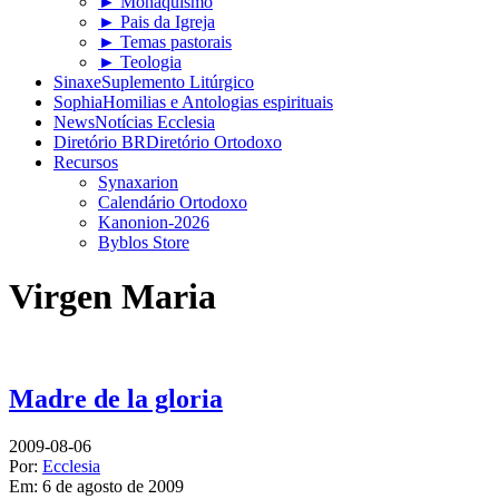
► Monaquismo
► Pais da Igreja
► Temas pastorais
► Teologia
Sinaxe
Suplemento Litúrgico
Sophia
Homilias e Antologias espirituais
News
Notícias Ecclesia
Diretório BR
Diretório Ortodoxo
Recursos
Synaxarion
Calendário Ortodoxo
Kanonion-2026
Byblos Store
Virgen Maria
Madre de la gloria
2009-08-06
Por:
Ecclesia
Em:
6 de agosto de 2009