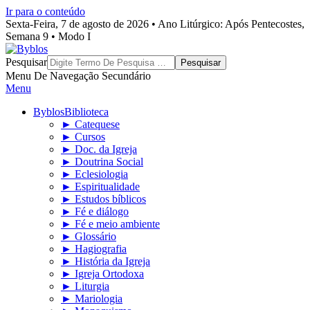
Ir para o conteúdo
Sexta-Feira, 7 de agosto de 2026 • Ano Litúrgico: Após Pentecostes,
Semana 9 • Modo I
Byblos
Pesquisar
Menu De Navegação Secundário
Menu
Byblos
Biblioteca
► Catequese
► Cursos
► Doc. da Igreja
► Doutrina Social
► Eclesiologia
► Espiritualidade
► Estudos bíblicos
► Fé e diálogo
► Fé e meio ambiente
► Glossário
► Hagiografia
► História da Igreja
► Igreja Ortodoxa
► Liturgia
► Mariologia