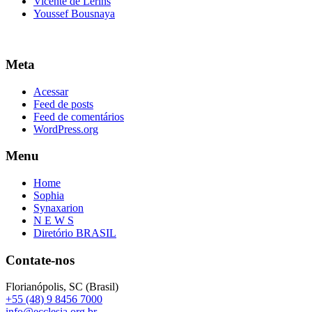
Vicente de Lerins
Youssef Bousnaya
Meta
Acessar
Feed de posts
Feed de comentários
WordPress.org
Menu
Home
Sophia
Synaxarion
N E W S
Diretório BRASIL
Contate-nos
Florianópolis, SC (Brasil)
+55 (48) 9 8456 7000
info@ecclesia.org.br