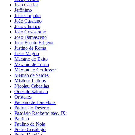
Jean Cassier
Jerônimo
João Carpátio
João Cassiano
João Clímaco
João Crisóstomo
João Damasceno
Joao Escoto Erigena
Justino de Roma
Leão Magno
Macário do Egito
Máximo de Turim
Máximo, o Confessor
Melitão de Sardes
Misticos Latinos
Nicolau Cabasilas
Odes de Salomão
Orígenes
Paciano de Barcelona
Padres do Deserto
Pascásio Radberto (séc. IX)
Patrício
Paulino de Nola
Pedro Crisólogo
Pedro Damião