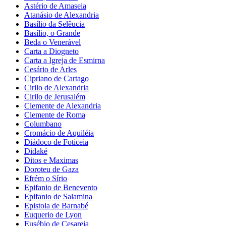
Astério de Amaseia
Atanásio de Alexandria
Basílio da Selêucia
Basílio, o Grande
Beda o Venerável
Carta a Diogneto
Carta a Igreja de Esmirna
Cesário de Arles
Cipriano de Cartago
Cirilo de Alexandria
Cirilo de Jerusalém
Clemente de Alexandria
Clemente de Roma
Columbano
Cromácio de Aquiléia
Diádoco de Foticeia
Didaké
Ditos e Maximas
Doroteu de Gaza
Efrém o Sírio
Epifanio de Benevento
Epifanio de Salamina
Epistola de Barnabé
Euquerio de Lyon
Eusébio de Cesareia