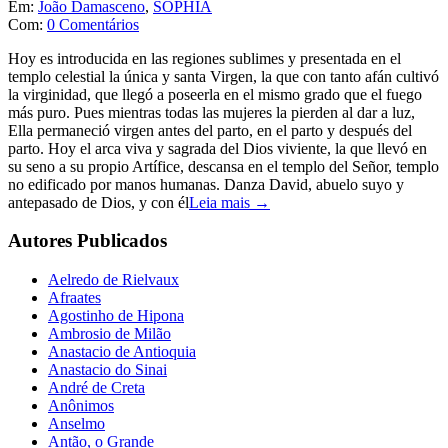
Em:
João Damasceno
,
SOPHIA
Com:
0 Comentários
Hoy es introducida en las regiones sublimes y presentada en el
templo celestial la única y santa Virgen, la que con tanto afán cultivó
la virginidad, que llegó a poseerla en el mismo grado que el fuego
más puro. Pues mientras todas las mujeres la pierden al dar a luz,
Ella permaneció virgen antes del parto, en el parto y después del
parto. Hoy el arca viva y sagrada del Dios viviente, la que llevó en
su seno a su propio Artífice, descansa en el templo del Señor, templo
no edificado por manos humanas. Danza David, abuelo suyo y
antepasado de Dios, y con él
Leia mais →
Autores Publicados
Aelredo de Rielvaux
Afraates
Agostinho de Hipona
Ambrosio de Milão
Anastacio de Antioquia
Anastacio do Sinai
André de Creta
Anônimos
Anselmo
Antão, o Grande