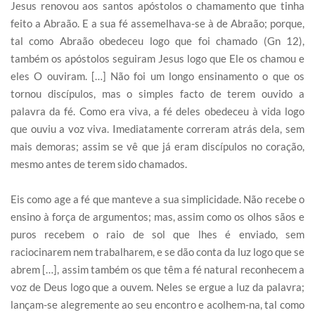
Jesus renovou aos santos apóstolos o chamamento que tinha
feito a Abraão. E a sua fé assemelhava-se à de Abraão; porque,
tal como Abraão obedeceu logo que foi chamado (Gn 12),
também os apóstolos seguiram Jesus logo que Ele os chamou e
eles O ouviram. […] Não foi um longo ensinamento o que os
tornou discípulos, mas o simples facto de terem ouvido a
palavra da fé. Como era viva, a fé deles obedeceu à vida logo
que ouviu a voz viva. Imediatamente correram atrás dela, sem
mais demoras; assim se vê que já eram discípulos no coração,
mesmo antes de terem sido chamados.
Eis como age a fé que manteve a sua simplicidade. Não recebe o
ensino à força de argumentos; mas, assim como os olhos sãos e
puros recebem o raio de sol que lhes é enviado, sem
raciocinarem nem trabalharem, e se dão conta da luz logo que se
abrem […], assim também os que têm a fé natural reconhecem a
voz de Deus logo que a ouvem. Neles se ergue a luz da palavra;
lançam-se alegremente ao seu encontro e acolhem-na, tal como