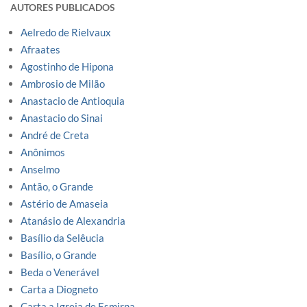
AUTORES PUBLICADOS
Aelredo de Rielvaux
Afraates
Agostinho de Hipona
Ambrosio de Milão
Anastacio de Antioquia
Anastacio do Sinai
André de Creta
Anônimos
Anselmo
Antão, o Grande
Astério de Amaseia
Atanásio de Alexandria
Basílio da Selêucia
Basílio, o Grande
Beda o Venerável
Carta a Diogneto
Carta a Igreja de Esmirna