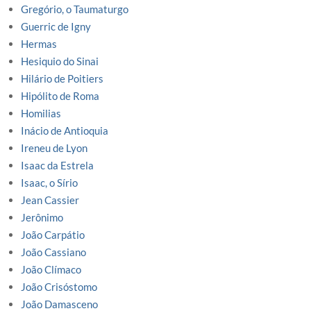
Gregório, o Taumaturgo
Guerric de Igny
Hermas
Hesiquio do Sinai
Hilário de Poitiers
Hipólito de Roma
Homilias
Inácio de Antioquia
Ireneu de Lyon
Isaac da Estrela
Isaac, o Sírio
Jean Cassier
Jerônimo
João Carpátio
João Cassiano
João Clímaco
João Crisóstomo
João Damasceno