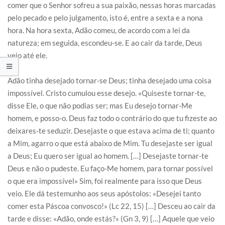
comer que o Senhor sofreu a sua paixão, nessas horas marcadas
pelo pecado e pelo julgamento, isto é, entre a sexta e a nona
hora. Na hora sexta, Adão comeu, de acordo com a lei da
natureza; em seguida, escondeu-se. E ao cair da tarde, Deus
veio até ele.
Adão tinha desejado tornar-se Deus; tinha desejado uma coisa
impossível. Cristo cumulou esse desejo. «Quiseste tornar-te,
disse Ele, o que não podias ser; mas Eu desejo tornar-Me
homem, e posso-o. Deus faz todo o contrário do que tu fizeste ao
deixares-te seduzir. Desejaste o que estava acima de ti; quanto
a Mim, agarro o que está abaixo de Mim. Tu desejaste ser igual
a Deus; Eu quero ser igual ao homem. […] Desejaste tornar-te
Deus e não o pudeste. Eu faço-Me homem, para tornar possível
o que era impossível» Sim, foi realmente para isso que Deus
veio. Ele dá testemunho aos seus apóstolos: «Desejei tanto
comer esta Páscoa convosco!» (Lc 22, 15) […] Desceu ao cair da
tarde e disse: «Adão, onde estás?» (Gn 3, 9) […] Aquele que veio