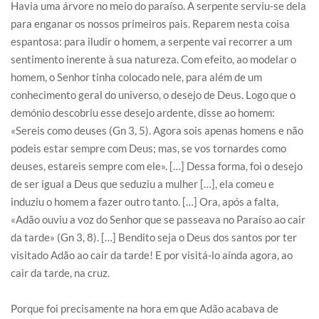
Havia uma árvore no meio do paraíso. A serpente serviu-se dela
para enganar os nossos primeiros pais. Reparem nesta coisa
espantosa: para iludir o homem, a serpente vai recorrer a um
sentimento inerente à sua natureza. Com efeito, ao modelar o
homem, o Senhor tinha colocado nele, para além de um
conhecimento geral do universo, o desejo de Deus. Logo que o
demónio descobriu esse desejo ardente, disse ao homem:
«Sereis como deuses (Gn 3, 5). Agora sois apenas homens e não
podeis estar sempre com Deus; mas, se vos tornardes como
deuses, estareis sempre com ele». […] Dessa forma, foi o desejo
de ser igual a Deus que seduziu a mulher […], ela comeu e
induziu o homem a fazer outro tanto. […] Ora, após a falta,
«Adão ouviu a voz do Senhor que se passeava no Paraíso ao cair
da tarde» (Gn 3, 8). […] Bendito seja o Deus dos santos por ter
visitado Adão ao cair da tarde! E por visitá-lo ainda agora, ao
cair da tarde, na cruz.
Porque foi precisamente na hora em que Adão acabava de