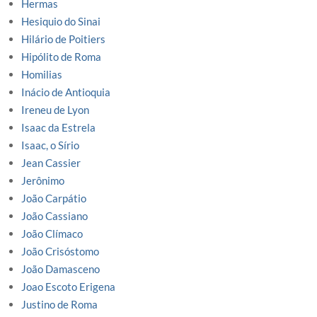
Hermas
Hesiquio do Sinai
Hilário de Poitiers
Hipólito de Roma
Homilias
Inácio de Antioquia
Ireneu de Lyon
Isaac da Estrela
Isaac, o Sírio
Jean Cassier
Jerônimo
João Carpátio
João Cassiano
João Clímaco
João Crisóstomo
João Damasceno
Joao Escoto Erigena
Justino de Roma