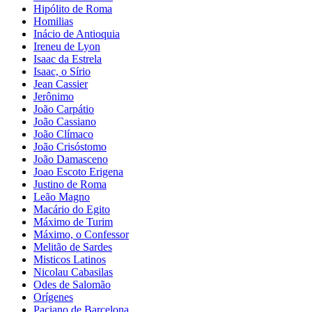
Hipólito de Roma
Homilias
Inácio de Antioquia
Ireneu de Lyon
Isaac da Estrela
Isaac, o Sírio
Jean Cassier
Jerônimo
João Carpátio
João Cassiano
João Clímaco
João Crisóstomo
João Damasceno
Joao Escoto Erigena
Justino de Roma
Leão Magno
Macário do Egito
Máximo de Turim
Máximo, o Confessor
Melitão de Sardes
Misticos Latinos
Nicolau Cabasilas
Odes de Salomão
Orígenes
Paciano de Barcelona