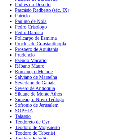
Padres do Deserto
Pascásio Radberto (séc. IX)
Patrício
Paulino de Nola
Pedro Crisólogo
Pedro Damião
Policarpo de Esmirna
Proclus de Constantinopla
Prospero de Aquitania
Prudencio
Pseudo Macario
Rábano Mauro
Romano, o Melode
Salviano de Marselha
Severiano de Gabala
Severo de Antioquia
Siluane de Monte Athos
Simeão, o Novo Teólogo
Sofronio de Jerusalem
SOPHIA
Talassio
Teodoreto de Cyr
Teodoro de Mopsuesto
Teodoro de Tabenisi
Teodoro Estudita