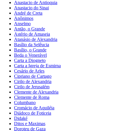
Anastacio de Antioquia
Anastacio do Sinai
André de Creta
Anônimos
Anselmo
Antão, o Grande
Astério de Amaseia
Atanásio de Alexandria
Basílio da Selêucia
Basílio, o Grande
Beda o Venerável
Carta a Diogneto
Carta a Igreja de Esmirna
Cesário de Arles
Cipriano de Cartago
Cirilo de Alexandria
Cirilo de Jerusalém
Clemente de Alexandria
Clemente de Roma
Columbano
Cromácio de Aquiléia
Diádoco de Foticeia
Didaké
Ditos e Maximas
Doroteu de Gaza