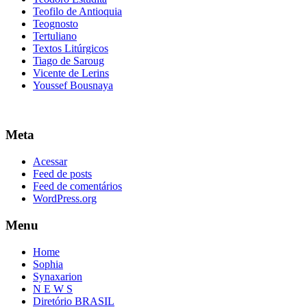
Teofilo de Antioquia
Teognosto
Tertuliano
Textos Litúrgicos
Tiago de Saroug
Vicente de Lerins
Youssef Bousnaya
Meta
Acessar
Feed de posts
Feed de comentários
WordPress.org
Menu
Home
Sophia
Synaxarion
N E W S
Diretório BRASIL