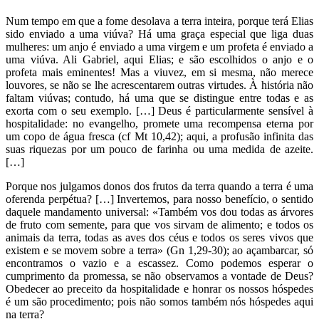
Num tempo em que a fome desolava a terra inteira, porque terá Elias
sido enviado a uma viúva? Há uma graça especial que liga duas
mulheres: um anjo é enviado a uma virgem e um profeta é enviado a
uma viúva. Ali Gabriel, aqui Elias; e são escolhidos o anjo e o
profeta mais eminentes! Mas a viuvez, em si mesma, não merece
louvores, se não se lhe acrescentarem outras virtudes. À história não
faltam viúvas; contudo, há uma que se distingue entre todas e as
exorta com o seu exemplo. […] Deus é particularmente sensível à
hospitalidade: no evangelho, promete uma recompensa eterna por
um copo de água fresca (cf Mt 10,42); aqui, a profusão infinita das
suas riquezas por um pouco de farinha ou uma medida de azeite.
[…]
Porque nos julgamos donos dos frutos da terra quando a terra é uma
oferenda perpétua? […] Invertemos, para nosso benefício, o sentido
daquele mandamento universal: «Também vos dou todas as árvores
de fruto com semente, para que vos sirvam de alimento; e todos os
animais da terra, todas as aves dos céus e todos os seres vivos que
existem e se movem sobre a terra» (Gn 1,29-30); ao açambarcar, só
encontramos o vazio e a escassez. Como podemos esperar o
cumprimento da promessa, se não observamos a vontade de Deus?
Obedecer ao preceito da hospitalidade e honrar os nossos hóspedes
é um são procedimento; pois não somos também nós hóspedes aqui
na terra?