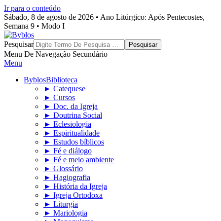
Ir para o conteúdo
Sábado, 8 de agosto de 2026 • Ano Litúrgico: Após Pentecostes,
Semana 9 • Modo I
Byblos
Pesquisar
Menu De Navegação Secundário
Menu
Byblos
Biblioteca
► Catequese
► Cursos
► Doc. da Igreja
► Doutrina Social
► Eclesiologia
► Espiritualidade
► Estudos bíblicos
► Fé e diálogo
► Fé e meio ambiente
► Glossário
► Hagiografia
► História da Igreja
► Igreja Ortodoxa
► Liturgia
► Mariologia