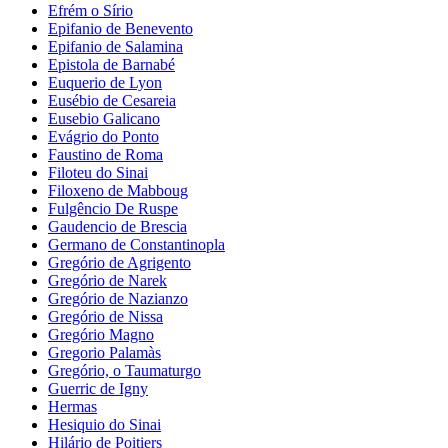
Efrém o Sírio
Epifanio de Benevento
Epifanio de Salamina
Epistola de Barnabé
Euquerio de Lyon
Eusébio de Cesareia
Eusebio Galicano
Evágrio do Ponto
Faustino de Roma
Filoteu do Sinai
Filoxeno de Mabboug
Fulgêncio De Ruspe
Gaudencio de Brescia
Germano de Constantinopla
Gregório de Agrigento
Gregório de Narek
Gregório de Nazianzo
Gregório de Nissa
Gregório Magno
Gregorio Palamàs
Gregório, o Taumaturgo
Guerric de Igny
Hermas
Hesiquio do Sinai
Hilário de Poitiers