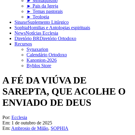
► Monaquismo
► Pais da Igreja
► Temas pastorais
► Teologia
Sinaxe
Suplemento Litúrgico
Sophia
Homilias e Antologias espirituais
News
Notícias Ecclesia
Diretório BR
Diretório Ortodoxo
Recursos
Synaxarion
Calendário Ortodoxo
Kanonion-2026
Byblos Store
A FÉ DA VIÚVA DE
SAREPTA, QUE ACOLHE O
ENVIADO DE DEUS
Por:
Ecclesia
Em:
1 de outubro de 2025
Em:
Ambrosio de Milão
,
SOPHIA