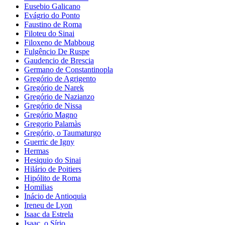
Eusebio Galicano
Evágrio do Ponto
Faustino de Roma
Filoteu do Sinai
Filoxeno de Mabboug
Fulgêncio De Ruspe
Gaudencio de Brescia
Germano de Constantinopla
Gregório de Agrigento
Gregório de Narek
Gregório de Nazianzo
Gregório de Nissa
Gregório Magno
Gregorio Palamàs
Gregório, o Taumaturgo
Guerric de Igny
Hermas
Hesiquio do Sinai
Hilário de Poitiers
Hipólito de Roma
Homilias
Inácio de Antioquia
Ireneu de Lyon
Isaac da Estrela
Isaac, o Sírio