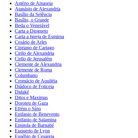
Astério de Amaseia
Atanásio de Alexandria
Basílio da Selêucia
Basílio, o Grande
Beda o Venerável
Carta a Diogneto
Carta a Igreja de Esmirna
Cesário de Arles
Cipriano de Cartago
Cirilo de Alexandria
Cirilo de Jerusalém
Clemente de Alexandria
Clemente de Roma
Columbano
Cromácio de Aquiléia
Diádoco de Foticeia
Didaké
Ditos e Maximas
Doroteu de Gaza
Efrém o Sírio
Epifanio de Benevento
Epifanio de Salamina
Epistola de Barnabé
Euquerio de Lyon
Eusébio de Cesareia