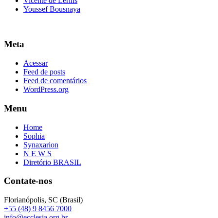
Vicente de Lerins
Youssef Bousnaya
Meta
Acessar
Feed de posts
Feed de comentários
WordPress.org
Menu
Home
Sophia
Synaxarion
N E W S
Diretório BRASIL
Contate-nos
Florianópolis, SC (Brasil)
+55 (48) 9 8456 7000
info@ecclesia.org.br