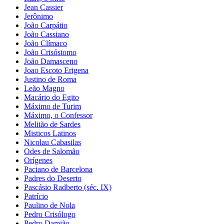
Jean Cassier
Jerônimo
João Carpátio
João Cassiano
João Clímaco
João Crisóstomo
João Damasceno
Joao Escoto Erigena
Justino de Roma
Leão Magno
Macário do Egito
Máximo de Turim
Máximo, o Confessor
Melitão de Sardes
Misticos Latinos
Nicolau Cabasilas
Odes de Salomão
Orígenes
Paciano de Barcelona
Padres do Deserto
Pascásio Radberto (séc. IX)
Patrício
Paulino de Nola
Pedro Crisólogo
Pedro Damião