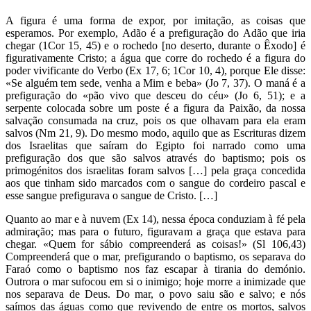
A figura é uma forma de expor, por imitação, as coisas que
esperamos. Por exemplo, Adão é a prefiguração do Adão que iria
chegar (1Cor 15, 45) e o rochedo [no deserto, durante o Êxodo] é
figurativamente Cristo; a água que corre do rochedo é a figura do
poder vivificante do Verbo (Ex 17, 6; 1Cor 10, 4), porque Ele disse:
«Se alguém tem sede, venha a Mim e beba» (Jo 7, 37). O maná é a
prefiguração do «pão vivo que desceu do céu» (Jo 6, 51); e a
serpente colocada sobre um poste é a figura da Paixão, da nossa
salvação consumada na cruz, pois os que olhavam para ela eram
salvos (Nm 21, 9). Do mesmo modo, aquilo que as Escrituras dizem
dos Israelitas que saíram do Egipto foi narrado como uma
prefiguração dos que são salvos através do baptismo; pois os
primogénitos dos israelitas foram salvos […] pela graça concedida
aos que tinham sido marcados com o sangue do cordeiro pascal e
esse sangue prefigurava o sangue de Cristo. […]
Quanto ao mar e à nuvem (Ex 14), nessa época conduziam à fé pela
admiração; mas para o futuro, figuravam a graça que estava para
chegar. «Quem for sábio compreenderá as coisas!» (Sl 106,43)
Compreenderá que o mar, prefigurando o baptismo, os separava do
Faraó como o baptismo nos faz escapar à tirania do demónio.
Outrora o mar sufocou em si o inimigo; hoje morre a inimizade que
nos separava de Deus. Do mar, o povo saiu são e salvo; e nós
saímos das águas como que revivendo de entre os mortos, salvos