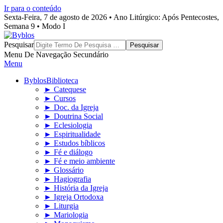
Ir para o conteúdo
Sexta-Feira, 7 de agosto de 2026 • Ano Litúrgico: Após Pentecostes,
Semana 9 • Modo I
Byblos
Pesquisar
Menu De Navegação Secundário
Menu
Byblos
Biblioteca
► Catequese
► Cursos
► Doc. da Igreja
► Doutrina Social
► Eclesiologia
► Espiritualidade
► Estudos bíblicos
► Fé e diálogo
► Fé e meio ambiente
► Glossário
► Hagiografia
► História da Igreja
► Igreja Ortodoxa
► Liturgia
► Mariologia