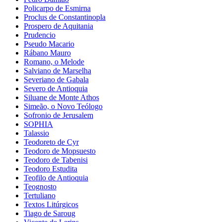
Policarpo de Esmirna
Proclus de Constantinopla
Prospero de Aquitania
Prudencio
Pseudo Macario
Rábano Mauro
Romano, o Melode
Salviano de Marselha
Severiano de Gabala
Severo de Antioquia
Siluane de Monte Athos
Simeão, o Novo Teólogo
Sofronio de Jerusalem
SOPHIA
Talassio
Teodoreto de Cyr
Teodoro de Mopsuesto
Teodoro de Tabenisi
Teodoro Estudita
Teofilo de Antioquia
Teognosto
Tertuliano
Textos Litúrgicos
Tiago de Saroug