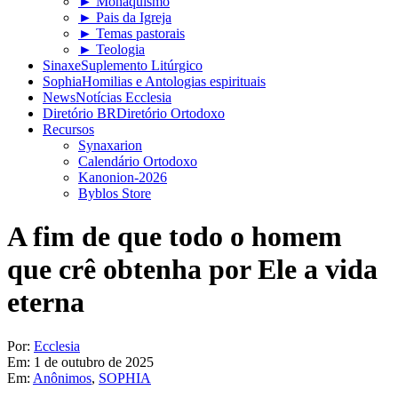
► Monaquismo
► Pais da Igreja
► Temas pastorais
► Teologia
Sinaxe
Suplemento Litúrgico
Sophia
Homilias e Antologias espirituais
News
Notícias Ecclesia
Diretório BR
Diretório Ortodoxo
Recursos
Synaxarion
Calendário Ortodoxo
Kanonion-2026
Byblos Store
A fim de que todo o homem
que crê obtenha por Ele a vida
eterna
Por:
Ecclesia
Em:
1 de outubro de 2025
Em:
Anônimos
,
SOPHIA