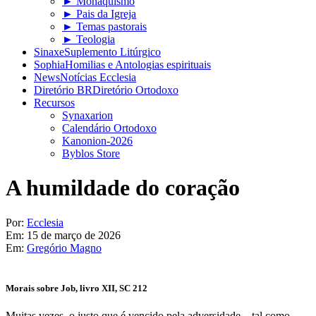
► Monaquismo
► Pais da Igreja
► Temas pastorais
► Teologia
Sinaxe
Suplemento Litúrgico
Sophia
Homilias e Antologias espirituais
News
Notícias Ecclesia
Diretório BR
Diretório Ortodoxo
Recursos
Synaxarion
Calendário Ortodoxo
Kanonion-2026
Byblos Store
A humildade do coração
Por:
Ecclesia
Em:
15 de março de 2026
Em:
Gregório Magno
Morais sobre Job, livro XII, SC 212
Muitas vezes, o justo que é vencido pela adversidade – tal como