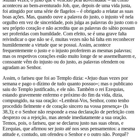
aconteceu ao bem-aventurado Job, que, depois de uma vida justa,
foi atingido por uma série de flagelos – é obrigado a relatar as suas
boas ações. Mas, quando ouve a palavra do justo, o injusto vê nela
orgulho em vez de sinceridade, pois julga as palavras do justo com o
seu próprio coração e não acredita que as palavras do sábio possam
ser proferidas com humildade. Com efeito, se é uma grave falta
reivindicar o que não se é, muitas vezes não há falta em reconhecer
humildemente a virtude que se possui. Assim, acontece
frequentemente o justo e o injusto proferirem as mesmas palavras;
mas os respetivos corações estão muito longe de se assemelharem e,
consoante vêm do injusto ou do justo, as palavras ofendem ou
agradam ao Senhor.
Assim, o fariseu que foi ao Templo dizia: «Jejuo duas vezes por
semana e pago o dízimo de tudo quanto possuo»; mas o publicano
saiu do Templo justificado, e ele não. Também o rei Ezequias,
estando gravemente enfermo e próximo do fim da vida, dizia,
compungido, na sua oração: «Lembrai-Vos, Senhor, como tenho
procedido fielmente e de coração sincero na vossa presença» (Is
38,3); e o Senhor não responde a essa declaração de perfeição com
desprezo ou a rejeição, mas atende imediatamente a sua oração.
Temos, pois, o fariseu, que se declarou justo nas suas obras, e
Ezequias, que afirmou ser justo até nos seus pensamentos: a mesma
atitude e, contudo, um ofendeu o Senhor e o outro não. Porquê?