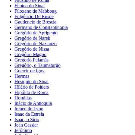
Faustino de Roma
Filoteu do Sinai
Filoxeno de Mabboug
Fulgêncio De Ruspe
Gaudencio de Brescia
Germano de Constantinopla
Gregório de Agrigento
Gregório de Narek
Gregório de Nazianzo
Gregório de Nissa
Gregório Magno
Gregorio Palamàs
Gregório, o Taumaturgo
Guerric de Igny
Hermas
Hesiquio do Sinai
Hilário de Poitiers
Hipólito de Roma
Homilias
Inácio de Antioquia
Ireneu de Lyon
Isaac da Estrela
Isaac, o Sírio
Jean Cassier
Jerônimo