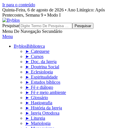
Ir para o conteúdo
Quinta-Feira, 6 de agosto de 2026 • Ano Litúrgico: Após
Pentecostes, Semana 9 • Modo I
Byblos
Pesquisar
Menu De Navegação Secundário
Menu
Byblos
Biblioteca
► Catequese
► Cursos
► Doc. da Igreja
► Doutrina Social
► Eclesiologia
► Espiritualidade
► Estudos bíblicos
► Fé e diálogo
► Fé e meio ambiente
► Glossário
► Hagiografia
► História da Igreja
► Igreja Ortodoxa
► Liturgia
► Mariologia