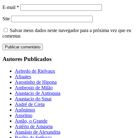
E-mail
*
Site
Salvar meus dados neste navegador para a próxima vez que eu
comentar.
Autores Publicados
Aelredo de Rielvaux
Afraates
Agostinho de Hipona
Ambrosio de Milão
Anastacio de Antioquia
Anastacio do Sinai
André de Creta
Anônimos
Anselmo
Antão, o Grande
Astério de Amaseia
Atanásio de Alexandria
Basílio da Selêucia