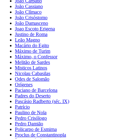
João Carpátio
João Cassiano
João Clímaco
João Crisóstomo
João Damasceno
Joao Escoto Erigena
Justino de Roma
Leão Magno
Macário do Egito
Máximo de Turim
Máximo, o Confessor
Melitão de Sardes
Misticos Latinos
Nicolau Cabasilas
Odes de Salomão
Orígenes
Paciano de Barcelona
Padres do Deserto
Pascásio Radberto (séc. IX)
Patrício
Paulino de Nola
Pedro Crisólogo
Pedro Damião
Policarpo de Esmirna
Proclus de Constantinopla