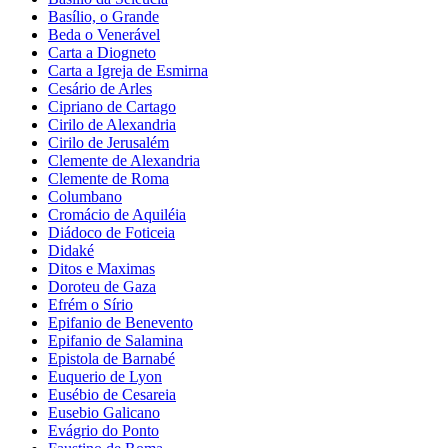
Basílio, o Grande
Beda o Venerável
Carta a Diogneto
Carta a Igreja de Esmirna
Cesário de Arles
Cipriano de Cartago
Cirilo de Alexandria
Cirilo de Jerusalém
Clemente de Alexandria
Clemente de Roma
Columbano
Cromácio de Aquiléia
Diádoco de Foticeia
Didaké
Ditos e Maximas
Doroteu de Gaza
Efrém o Sírio
Epifanio de Benevento
Epifanio de Salamina
Epistola de Barnabé
Euquerio de Lyon
Eusébio de Cesareia
Eusebio Galicano
Evágrio do Ponto