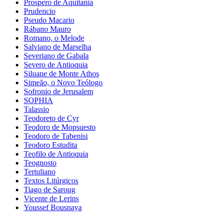
Prospero de Aquitania
Prudencio
Pseudo Macario
Rábano Mauro
Romano, o Melode
Salviano de Marselha
Severiano de Gabala
Severo de Antioquia
Siluane de Monte Athos
Simeão, o Novo Teólogo
Sofronio de Jerusalem
SOPHIA
Talassio
Teodoreto de Cyr
Teodoro de Mopsuesto
Teodoro de Tabenisi
Teodoro Estudita
Teofilo de Antioquia
Teognosto
Tertuliano
Textos Litúrgicos
Tiago de Saroug
Vicente de Lerins
Youssef Bousnaya