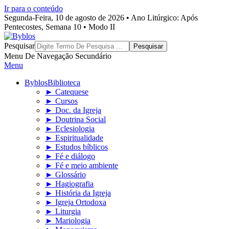
Ir para o conteúdo
Segunda-Feira, 10 de agosto de 2026 • Ano Litúrgico: Após
Pentecostes, Semana 10 • Modo II
Byblos
Pesquisar
Menu De Navegação Secundário
Menu
Byblos
Biblioteca
► Catequese
► Cursos
► Doc. da Igreja
► Doutrina Social
► Eclesiologia
► Espiritualidade
► Estudos bíblicos
► Fé e diálogo
► Fé e meio ambiente
► Glossário
► Hagiografia
► História da Igreja
► Igreja Ortodoxa
► Liturgia
► Mariologia