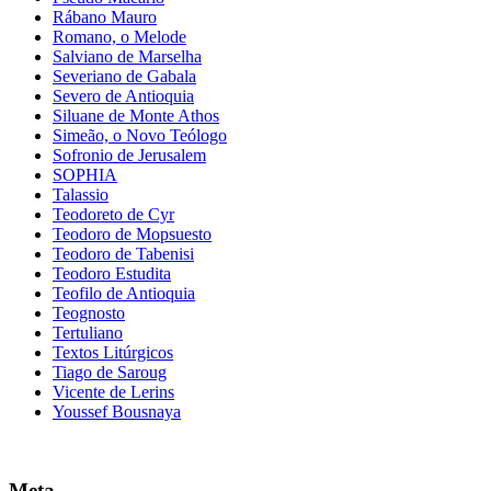
Rábano Mauro
Romano, o Melode
Salviano de Marselha
Severiano de Gabala
Severo de Antioquia
Siluane de Monte Athos
Simeão, o Novo Teólogo
Sofronio de Jerusalem
SOPHIA
Talassio
Teodoreto de Cyr
Teodoro de Mopsuesto
Teodoro de Tabenisi
Teodoro Estudita
Teofilo de Antioquia
Teognosto
Tertuliano
Textos Litúrgicos
Tiago de Saroug
Vicente de Lerins
Youssef Bousnaya
Meta