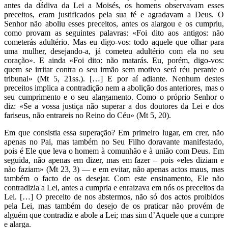
antes da dádiva da Lei a Moisés, os homens observavam esses
preceitos, eram justificados pela sua fé e agradavam a Deus. O
Senhor não aboliu esses preceitos, antes os alargou e os cumpriu,
como provam as seguintes palavras: «Foi dito aos antigos: não
cometerás adultério. Mas eu digo-vos: todo aquele que olhar para
uma mulher, desejando-a, já cometeu adultério com ela no seu
coração». E ainda «Foi dito: não matarás. Eu, porém, digo-vos:
quem se irritar contra o seu irmão sem motivo será réu perante o
tribunal» (Mt 5, 21ss.). […] E por aí adiante. Nenhum destes
preceitos implica a contradição nem a abolição dos anteriores, mas o
seu cumprimento e o seu alargamento. Como o próprio Senhor o
diz: «Se a vossa justiça não superar a dos doutores da Lei e dos
fariseus, não entrareis no Reino do Céu» (Mt 5, 20).
Em que consistia essa superação? Em primeiro lugar, em crer, não
apenas no Pai, mas também no Seu Filho doravante manifestado,
pois é Ele que leva o homem à comunhão e à união com Deus. Em
seguida, não apenas em dizer, mas em fazer – pois «eles diziam e
não faziam» (Mt 23, 3) — e em evitar, não apenas actos maus, mas
também o facto de os desejar. Com este ensinamento, Ele não
contradizia a Lei, antes a cumpria e enraizava em nós os preceitos da
Lei. […] O preceito de nos abstermos, não só dos actos proibidos
pela Lei, mas também do desejo de os praticar não provém de
alguém que contradiz e abole a Lei; mas sim d’Aquele que a cumpre
e alarga.