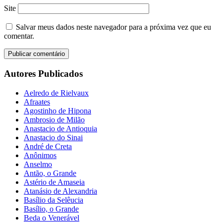
Site
Salvar meus dados neste navegador para a próxima vez que eu
comentar.
Autores Publicados
Aelredo de Rielvaux
Afraates
Agostinho de Hipona
Ambrosio de Milão
Anastacio de Antioquia
Anastacio do Sinai
André de Creta
Anônimos
Anselmo
Antão, o Grande
Astério de Amaseia
Atanásio de Alexandria
Basílio da Selêucia
Basílio, o Grande
Beda o Venerável