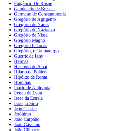
Fulgêncio De Ruspe
Gaudencio de Brescia
Germano de Constantinopla
Gregório de Agrigento
Gregório de Narek
Gregório de Nazianzo
Gregório de Nissa
Gregório Magno
Gregorio Palamàs
Gregório, o Taumaturgo
Guerric de Igny
Hermas
Hesiquio do Sinai
Hilário de Poitiers
Hipólito de Roma
Homilias
Inácio de Antioquia
Ireneu de Lyon
Isaac da Estrela
Isaac, o Sírio
Jean Cassier
Jerônimo
João Carpátio
João Cassiano
João Clímaco