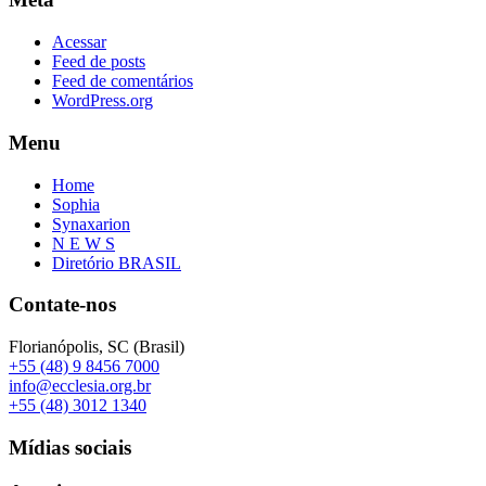
Acessar
Feed de posts
Feed de comentários
WordPress.org
Menu
Home
Sophia
Synaxarion
N E W S
Diretório BRASIL
Contate-nos
Florianópolis, SC (Brasil)
+55 (48) 9 8456 7000
info@ecclesia.org.br
+55 (48) 3012 1340
Mídias sociais