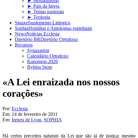
► Monaquismo
► Pais da Igreja
► Temas pastorais
► Teologia
Sinaxe
Suplemento Litúrgico
Sophia
Homilias e Antologias espirituais
News
Notícias Ecclesia
Diretório BR
Diretório Ortodoxo
Recursos
Synaxarion
Calendário Ortodoxo
Kanonion-2026
Byblos Store
«A Lei enraizada nos nossos
corações»
Por:
Ecclesia
Em:
14 de fevereiro de 2011
Em:
Ireneu de Lyon
,
SOPHIA
Há certos preceitos naturais da Lei que são já de justiça; mesmo