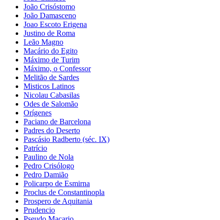
João Crisóstomo
João Damasceno
Joao Escoto Erigena
Justino de Roma
Leão Magno
Macário do Egito
Máximo de Turim
Máximo, o Confessor
Melitão de Sardes
Misticos Latinos
Nicolau Cabasilas
Odes de Salomão
Orígenes
Paciano de Barcelona
Padres do Deserto
Pascásio Radberto (séc. IX)
Patrício
Paulino de Nola
Pedro Crisólogo
Pedro Damião
Policarpo de Esmirna
Proclus de Constantinopla
Prospero de Aquitania
Prudencio
Pseudo Macario