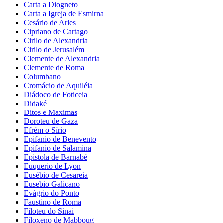
Carta a Diogneto
Carta a Igreja de Esmirna
Cesário de Arles
Cipriano de Cartago
Cirilo de Alexandria
Cirilo de Jerusalém
Clemente de Alexandria
Clemente de Roma
Columbano
Cromácio de Aquiléia
Diádoco de Foticeia
Didaké
Ditos e Maximas
Doroteu de Gaza
Efrém o Sírio
Epifanio de Benevento
Epifanio de Salamina
Epistola de Barnabé
Euquerio de Lyon
Eusébio de Cesareia
Eusebio Galicano
Evágrio do Ponto
Faustino de Roma
Filoteu do Sinai
Filoxeno de Mabboug