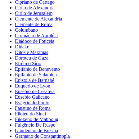
Cipriano de Cartago
Cirilo de Alexandria
Cirilo de Jerusalém
Clemente de Alexandria
Clemente de Roma
Columbano
Cromácio de Aquiléia
Diádoco de Foticeia
Didaké
Ditos e Maximas
Doroteu de Gaza
Efrém o Sírio
Epifanio de Benevento
Epifanio de Salamina
Epistola de Barnabé
Euquerio de Lyon
Eusébio de Cesareia
Eusebio Galicano
Evágrio do Ponto
Faustino de Roma
Filoteu do Sinai
Filoxeno de Mabboug
Fulgêncio De Ruspe
Gaudencio de Brescia
Germano de Constantinopla