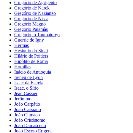
Gregório de Agrigento
Gregório de Narek
Gregório de Nazianzo
Gregório de Nissa
Gregório Magno
Gregorio Palamàs
Gregório, o Taumaturgo
Guerric de Igny
Hermas
Hesiquio do Sinai
Hilário de Poitiers
Hipólito de Roma
Homilias
Inácio de Antioquia
Ireneu de Lyon
Isaac da Estrela
Isaac, o Sírio
Jean Cassier
Jerônimo
João Carpátio
João Cassiano
João Clímaco
João Crisóstomo
João Damasceno
Joao Escoto Erigena