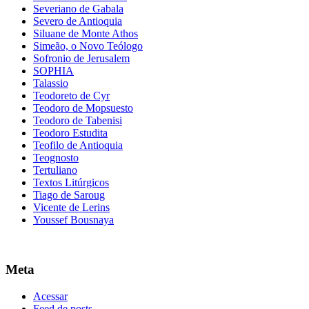
Severiano de Gabala
Severo de Antioquia
Siluane de Monte Athos
Simeão, o Novo Teólogo
Sofronio de Jerusalem
SOPHIA
Talassio
Teodoreto de Cyr
Teodoro de Mopsuesto
Teodoro de Tabenisi
Teodoro Estudita
Teofilo de Antioquia
Teognosto
Tertuliano
Textos Litúrgicos
Tiago de Saroug
Vicente de Lerins
Youssef Bousnaya
Meta
Acessar
Feed de posts