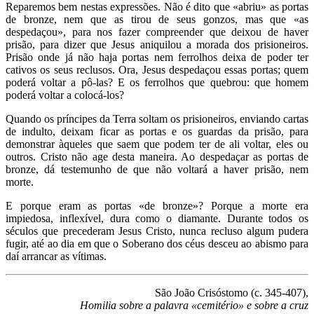
Reparemos bem nestas expressões. Não é dito que «abriu» as portas
de bronze, nem que as tirou de seus gonzos, mas que «as
despedaçou», para nos fazer compreender que deixou de haver
prisão, para dizer que Jesus aniquilou a morada dos prisioneiros.
Prisão onde já não haja portas nem ferrolhos deixa de poder ter
cativos os seus reclusos. Ora, Jesus despedaçou essas portas; quem
poderá voltar a pô-las? E os ferrolhos que quebrou: que homem
poderá voltar a colocá-los?
Quando os príncipes da Terra soltam os prisioneiros, enviando cartas
de indulto, deixam ficar as portas e os guardas da prisão, para
demonstrar àqueles que saem que podem ter de ali voltar, eles ou
outros. Cristo não age desta maneira. Ao despedaçar as portas de
bronze, dá testemunho de que não voltará a haver prisão, nem
morte.
E porque eram as portas «de bronze»? Porque a morte era
impiedosa, inflexível, dura como o diamante. Durante todos os
séculos que precederam Jesus Cristo, nunca recluso algum pudera
fugir, até ao dia em que o Soberano dos céus desceu ao abismo para
daí arrancar as vítimas.
São João Crisóstomo (c. 345-407),
Homilia sobre a palavra «cemitério» e sobre a cruz