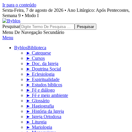
Ir para o conteúdo
Sexta-Feira, 7 de agosto de 2026 • Ano Litúrgico: Após Pentecostes,
Semana 9 • Modo I
Byblos
Pesquisar
Menu De Navegação Secundário
Menu
Byblos
Biblioteca
► Catequese
► Cursos
► Doc. da Igreja
► Doutrina Social
► Eclesiologia
► Espiritualidade
► Estudos bíblicos
► Fé e diálogo
► Fé e meio ambiente
► Glossário
► Hagiografia
► História da Igreja
► Igreja Ortodoxa
► Liturgia
► Mariologia