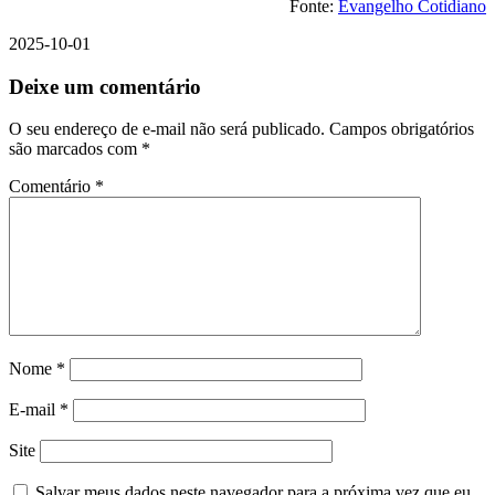
Fonte:
Evangelho Cotidiano
2025-10-01
Deixe um comentário
O seu endereço de e-mail não será publicado.
Campos obrigatórios
são marcados com
*
Comentário
*
Nome
*
E-mail
*
Site
Salvar meus dados neste navegador para a próxima vez que eu