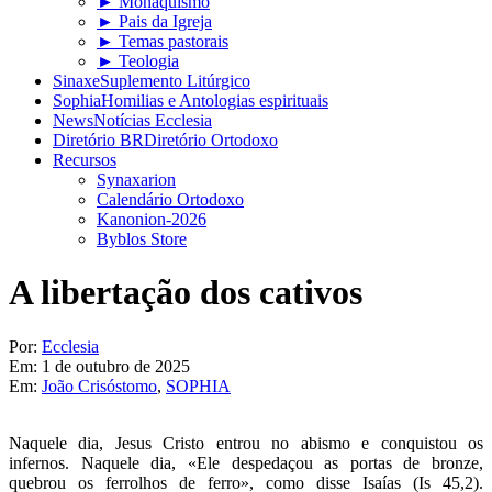
► Monaquismo
► Pais da Igreja
► Temas pastorais
► Teologia
Sinaxe
Suplemento Litúrgico
Sophia
Homilias e Antologias espirituais
News
Notícias Ecclesia
Diretório BR
Diretório Ortodoxo
Recursos
Synaxarion
Calendário Ortodoxo
Kanonion-2026
Byblos Store
A libertação dos cativos
Por:
Ecclesia
Em:
1 de outubro de 2025
Em:
João Crisóstomo
,
SOPHIA
Naquele dia, Jesus Cristo entrou no abismo e conquistou os
infernos. Naquele dia, «Ele despedaçou as portas de bronze,
quebrou os ferrolhos de ferro», como disse Isaías (Is 45,2).