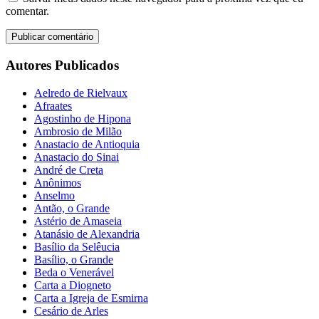
comentar.
Autores Publicados
Aelredo de Rielvaux
Afraates
Agostinho de Hipona
Ambrosio de Milão
Anastacio de Antioquia
Anastacio do Sinai
André de Creta
Anônimos
Anselmo
Antão, o Grande
Astério de Amaseia
Atanásio de Alexandria
Basílio da Selêucia
Basílio, o Grande
Beda o Venerável
Carta a Diogneto
Carta a Igreja de Esmirna
Cesário de Arles