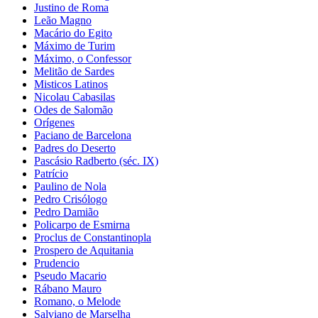
Justino de Roma
Leão Magno
Macário do Egito
Máximo de Turim
Máximo, o Confessor
Melitão de Sardes
Misticos Latinos
Nicolau Cabasilas
Odes de Salomão
Orígenes
Paciano de Barcelona
Padres do Deserto
Pascásio Radberto (séc. IX)
Patrício
Paulino de Nola
Pedro Crisólogo
Pedro Damião
Policarpo de Esmirna
Proclus de Constantinopla
Prospero de Aquitania
Prudencio
Pseudo Macario
Rábano Mauro
Romano, o Melode
Salviano de Marselha