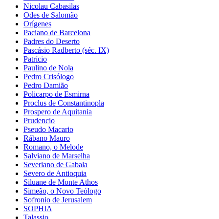
Nicolau Cabasilas
Odes de Salomão
Orígenes
Paciano de Barcelona
Padres do Deserto
Pascásio Radberto (séc. IX)
Patrício
Paulino de Nola
Pedro Crisólogo
Pedro Damião
Policarpo de Esmirna
Proclus de Constantinopla
Prospero de Aquitania
Prudencio
Pseudo Macario
Rábano Mauro
Romano, o Melode
Salviano de Marselha
Severiano de Gabala
Severo de Antioquia
Siluane de Monte Athos
Simeão, o Novo Teólogo
Sofronio de Jerusalem
SOPHIA
Talassio