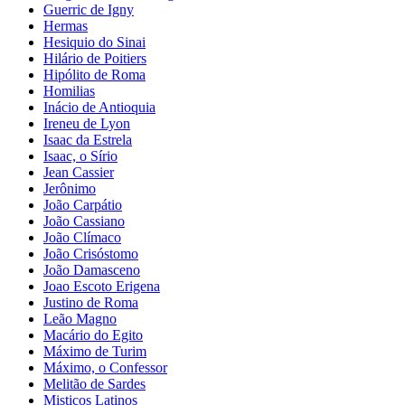
Guerric de Igny
Hermas
Hesiquio do Sinai
Hilário de Poitiers
Hipólito de Roma
Homilias
Inácio de Antioquia
Ireneu de Lyon
Isaac da Estrela
Isaac, o Sírio
Jean Cassier
Jerônimo
João Carpátio
João Cassiano
João Clímaco
João Crisóstomo
João Damasceno
Joao Escoto Erigena
Justino de Roma
Leão Magno
Macário do Egito
Máximo de Turim
Máximo, o Confessor
Melitão de Sardes
Misticos Latinos