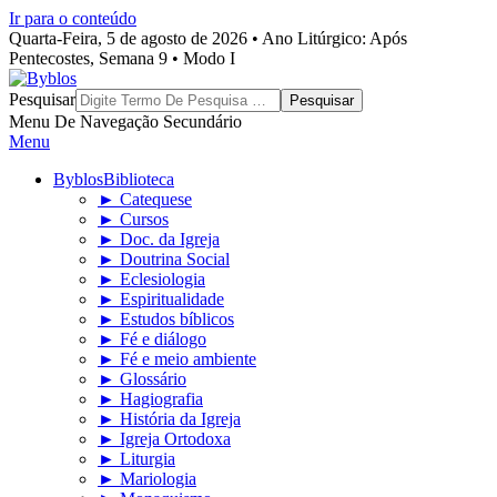
Ir para o conteúdo
Quarta-Feira, 5 de agosto de 2026 • Ano Litúrgico: Após
Pentecostes, Semana 9 • Modo I
Byblos
Pesquisar
Menu De Navegação Secundário
Menu
Byblos
Biblioteca
► Catequese
► Cursos
► Doc. da Igreja
► Doutrina Social
► Eclesiologia
► Espiritualidade
► Estudos bíblicos
► Fé e diálogo
► Fé e meio ambiente
► Glossário
► Hagiografia
► História da Igreja
► Igreja Ortodoxa
► Liturgia
► Mariologia