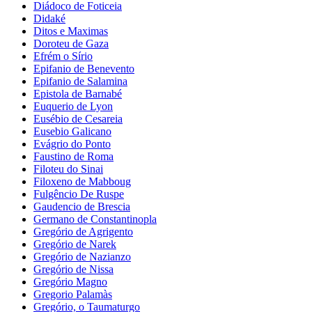
Diádoco de Foticeia
Didaké
Ditos e Maximas
Doroteu de Gaza
Efrém o Sírio
Epifanio de Benevento
Epifanio de Salamina
Epistola de Barnabé
Euquerio de Lyon
Eusébio de Cesareia
Eusebio Galicano
Evágrio do Ponto
Faustino de Roma
Filoteu do Sinai
Filoxeno de Mabboug
Fulgêncio De Ruspe
Gaudencio de Brescia
Germano de Constantinopla
Gregório de Agrigento
Gregório de Narek
Gregório de Nazianzo
Gregório de Nissa
Gregório Magno
Gregorio Palamàs
Gregório, o Taumaturgo