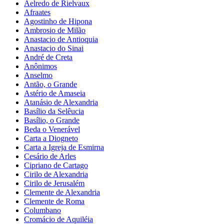
Aelredo de Rielvaux
Afraates
Agostinho de Hipona
Ambrosio de Milão
Anastacio de Antioquia
Anastacio do Sinai
André de Creta
Anônimos
Anselmo
Antão, o Grande
Astério de Amaseia
Atanásio de Alexandria
Basílio da Selêucia
Basílio, o Grande
Beda o Venerável
Carta a Diogneto
Carta a Igreja de Esmirna
Cesário de Arles
Cipriano de Cartago
Cirilo de Alexandria
Cirilo de Jerusalém
Clemente de Alexandria
Clemente de Roma
Columbano
Cromácio de Aquiléia