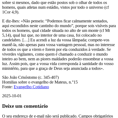
sobre si mesmos, dado que estão postos sob o olhar de todos os
homens, quais atletas num estádio, vistos por todo o universo (cf
1Cor 4,9).
E diz-lhes: «Não penseis: “Podemos ficar calmamente sentados,
aqui escondidos neste cantinho do mundo”, porque sois visíveis para
todos os homens, qual cidade situada no alto de um monte (cf Mt
5,14), qual luz que, no interior de uma casa, foi colocado no
candelabro. […] Eu acendi a luz da vossa lâmpada; compete-vos
mantê-la, não apenas para vossa vantagem pessoal, mas no interesse
de todos os que a virem e forem por ela conduzidos à verdade. Se
viverdes vigilantes, como quem é chamado a conduzir o mundo
inteiro ao bem, nem as piores maldades poderão ensombrar a vossa
luz. Assim pois, que a vossa vida corresponda à santidade do vosso
ministério, para que a graça de Deus seja anunciada a todos».
São João Crisóstomo (c. 345-407)
Homilias sobre o evangelho de Mateus, n.°15
Fonte:
Evangelho Cotidiano
2025-10-01
Deixe um comentário
O seu endereço de e-mail não será publicado.
Campos obrigatórios