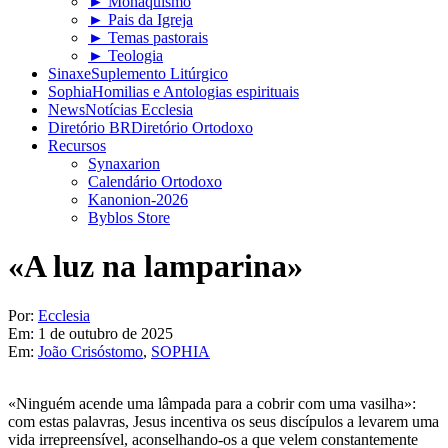
► Monaquismo
► Pais da Igreja
► Temas pastorais
► Teologia
Sinaxe
Suplemento Litúrgico
Sophia
Homilias e Antologias espirituais
News
Notícias Ecclesia
Diretório BR
Diretório Ortodoxo
Recursos
Synaxarion
Calendário Ortodoxo
Kanonion-2026
Byblos Store
«A luz na lamparina»
Por:
Ecclesia
Em:
1 de outubro de 2025
Em:
João Crisóstomo
,
SOPHIA
«Ninguém acende uma lâmpada para a cobrir com uma vasilha»:
com estas palavras, Jesus incentiva os seus discípulos a levarem uma
vida irrepreensível, aconselhando-os a que velem constantemente