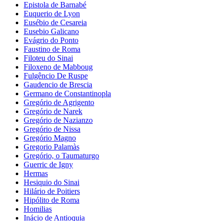
Epistola de Barnabé
Euquerio de Lyon
Eusébio de Cesareia
Eusebio Galicano
Evágrio do Ponto
Faustino de Roma
Filoteu do Sinai
Filoxeno de Mabboug
Fulgêncio De Ruspe
Gaudencio de Brescia
Germano de Constantinopla
Gregório de Agrigento
Gregório de Narek
Gregório de Nazianzo
Gregório de Nissa
Gregório Magno
Gregorio Palamàs
Gregório, o Taumaturgo
Guerric de Igny
Hermas
Hesiquio do Sinai
Hilário de Poitiers
Hipólito de Roma
Homilias
Inácio de Antioquia