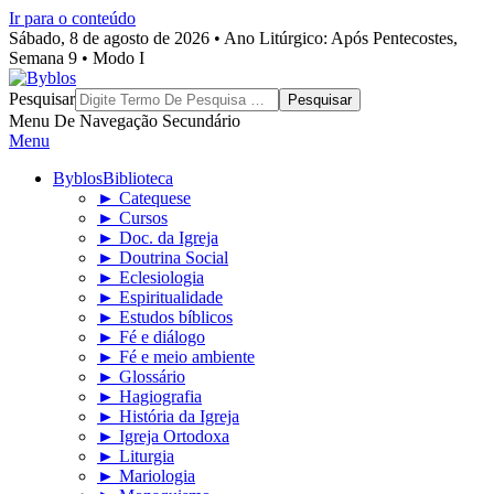
Ir para o conteúdo
Sábado, 8 de agosto de 2026 • Ano Litúrgico: Após Pentecostes,
Semana 9 • Modo I
Byblos
Pesquisar
Menu De Navegação Secundário
Menu
Byblos
Biblioteca
► Catequese
► Cursos
► Doc. da Igreja
► Doutrina Social
► Eclesiologia
► Espiritualidade
► Estudos bíblicos
► Fé e diálogo
► Fé e meio ambiente
► Glossário
► Hagiografia
► História da Igreja
► Igreja Ortodoxa
► Liturgia
► Mariologia