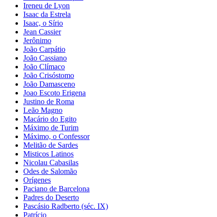
Ireneu de Lyon
Isaac da Estrela
Isaac, o Sírio
Jean Cassier
Jerônimo
João Carpátio
João Cassiano
João Clímaco
João Crisóstomo
João Damasceno
Joao Escoto Erigena
Justino de Roma
Leão Magno
Macário do Egito
Máximo de Turim
Máximo, o Confessor
Melitão de Sardes
Misticos Latinos
Nicolau Cabasilas
Odes de Salomão
Orígenes
Paciano de Barcelona
Padres do Deserto
Pascásio Radberto (séc. IX)
Patrício