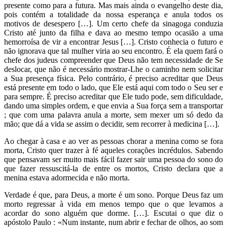
presente como para a futura. Mas mais ainda o evangelho deste dia,
pois contém a totalidade da nossa esperança e anula todos os
motivos de desespero […]. Um certo chefe da sinagoga conduzia
Cristo até junto da filha e dava ao mesmo tempo ocasião a uma
hemorroísa de vir a encontrar Jesus […]. Cristo conhecia o futuro e
não ignorava que tal mulher viria ao seu encontro. É ela quem fará o
chefe dos judeus compreender que Deus não tem necessidade de Se
deslocar, que não é necessário mostrar-Lhe o caminho nem solicitar
a Sua presença física. Pelo contrário, é preciso acreditar que Deus
está presente em todo o lado, que Ele está aqui com todo o Seu ser e
para sempre. É preciso acreditar que Ele tudo pode, sem dificuldade,
dando uma simples ordem, e que envia a Sua força sem a transportar
; que com uma palavra anula a morte, sem mexer um só dedo da
mão; que dá a vida se assim o decidir, sem recorrer à medicina […].
Ao chegar à casa e ao ver as pessoas chorar a menina como se fora
morta, Cristo quer trazer à fé aqueles corações incrédulos. Sabendo
que pensavam ser muito mais fácil fazer sair uma pessoa do sono do
que fazer ressuscitá-la de entre os mortos, Cristo declara que a
menina estava adormecida e não morta.
Verdade é que, para Deus, a morte é um sono. Porque Deus faz um
morto regressar à vida em menos tempo que o que levamos a
acordar do sono alguém que dorme. […]. Escutai o que diz o
apóstolo Paulo : «Num instante, num abrir e fechar de olhos, ao som