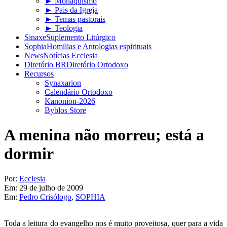
► Monaquismo
► Pais da Igreja
► Temas pastorais
► Teologia
Sinaxe
Suplemento Litúrgico
Sophia
Homilias e Antologias espirituais
News
Notícias Ecclesia
Diretório BR
Diretório Ortodoxo
Recursos
Synaxarion
Calendário Ortodoxo
Kanonion-2026
Byblos Store
A menina não morreu; está a
dormir
Por:
Ecclesia
Em:
29 de julho de 2009
Em:
Pedro Crisólogo
,
SOPHIA
Toda a leitura do evangelho nos é muito proveitosa, quer para a vida