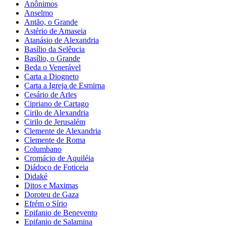
Anônimos
Anselmo
Antão, o Grande
Astério de Amaseia
Atanásio de Alexandria
Basílio da Selêucia
Basílio, o Grande
Beda o Venerável
Carta a Diogneto
Carta a Igreja de Esmirna
Cesário de Arles
Cipriano de Cartago
Cirilo de Alexandria
Cirilo de Jerusalém
Clemente de Alexandria
Clemente de Roma
Columbano
Cromácio de Aquiléia
Diádoco de Foticeia
Didaké
Ditos e Maximas
Doroteu de Gaza
Efrém o Sírio
Epifanio de Benevento
Epifanio de Salamina