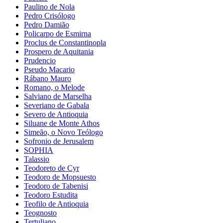
Paulino de Nola
Pedro Crisólogo
Pedro Damião
Policarpo de Esmirna
Proclus de Constantinopla
Prospero de Aquitania
Prudencio
Pseudo Macario
Rábano Mauro
Romano, o Melode
Salviano de Marselha
Severiano de Gabala
Severo de Antioquia
Siluane de Monte Athos
Simeão, o Novo Teólogo
Sofronio de Jerusalem
SOPHIA
Talassio
Teodoreto de Cyr
Teodoro de Mopsuesto
Teodoro de Tabenisi
Teodoro Estudita
Teofilo de Antioquia
Teognosto
Tertuliano