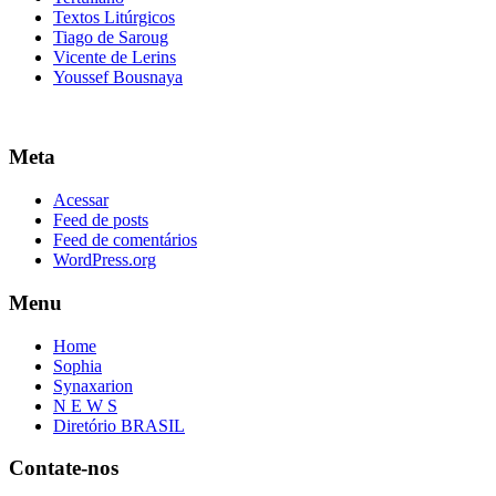
Textos Litúrgicos
Tiago de Saroug
Vicente de Lerins
Youssef Bousnaya
Meta
Acessar
Feed de posts
Feed de comentários
WordPress.org
Menu
Home
Sophia
Synaxarion
N E W S
Diretório BRASIL
Contate-nos