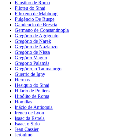
Faustino de Roma
Filoteu do Sinai
Filoxeno de Mabboug
Fulgêncio De Ruspe
Gaudencio de Brescia
Germano de Constantinopla
Gregório de Agrigento
Gregório de Narek
Gregório de Nazianzo
Gregório de Nissa
Gregório Magno
Gregorio Palamàs
Gregório, o Taumaturgo
Guerric de Igny
Hermas
Hesiquio do Sinai
Hilário de Poitiers
Hipólito de Roma
Homilias
Inácio de Antioquia
Ireneu de Lyon
Isaac da Estrela
Isaac, o Sírio
Jean Cassier
Jerônimo