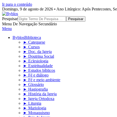
Ir para o conteúdo
Domingo, 9 de agosto de 2026 • Ano Litúrgico: Após Pentecostes, S
Byblos
Pesquisar
Menu De Navegação Secundário
Menu
Byblos
Biblioteca
► Catequese
► Cursos
► Doc. da Igreja
► Doutrina Social
► Eclesiologia
► Espiritualidade
► Estudos bíblicos
► Fé e diálogo
► Fé e meio ambiente
► Glossário
► Hagiografia
► História da Igreja
► Igreja Ortodoxa
► Liturgia
► Mariologia
► Monaquismo