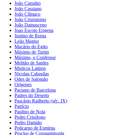
João Carpátio
João Cassiano
João Clímaco
João Crisóstomo
João Damasceno
Joao Escoto Erigena
Justino de Roma
Leão Magno
Macário do Egito
Máximo de Turim
Máximo, o Confessor
Melitão de Sardes
Misticos Latinos
Nicolau Cabasilas
Odes de Salomão
Orígenes
Paciano de Barcelona
Padres do Deserto
Pascásio Radberto (séc. IX)
Patrício
Paulino de Nola
Pedro Crisólogo
Pedro Damião
Policarpo de Esmirna
Proclus de Constantinopla