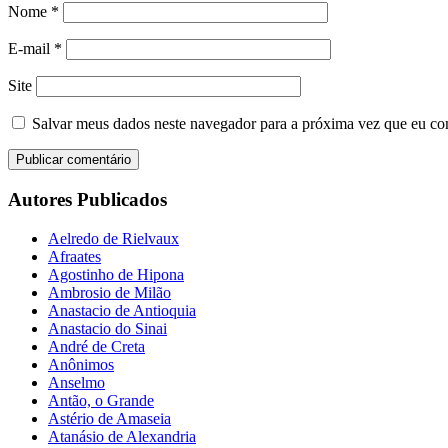
Nome
*
E-mail
*
Site
Salvar meus dados neste navegador para a próxima vez que eu co
Autores Publicados
Aelredo de Rielvaux
Afraates
Agostinho de Hipona
Ambrosio de Milão
Anastacio de Antioquia
Anastacio do Sinai
André de Creta
Anônimos
Anselmo
Antão, o Grande
Astério de Amaseia
Atanásio de Alexandria