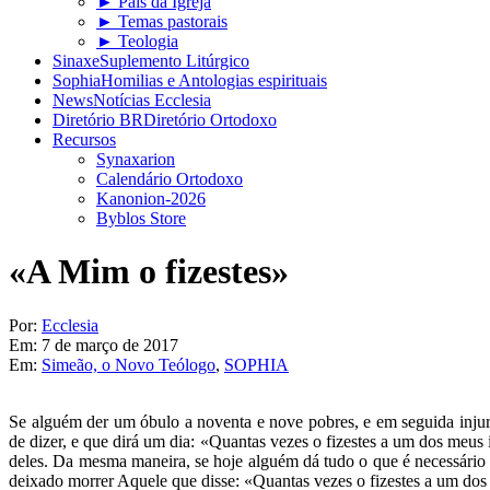
► Pais da Igreja
► Temas pastorais
► Teologia
Sinaxe
Suplemento Litúrgico
Sophia
Homilias e Antologias espirituais
News
Notícias Ecclesia
Diretório BR
Diretório Ortodoxo
Recursos
Synaxarion
Calendário Ortodoxo
Kanonion-2026
Byblos Store
«A Mim o fizestes»
Por:
Ecclesia
Em:
7 de março de 2017
Em:
Simeão, o Novo Teólogo
,
SOPHIA
Se alguém der um óbulo a noventa e nove pobres, e em seguida injuri
de dizer, e que dirá um dia: «Quantas vezes o fizestes a um dos meu
deles. Da mesma maneira, se hoje alguém dá tudo o que é necessário a
deixado morrer Aquele que disse: «Quantas vezes o fizestes a um do