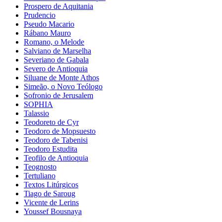
Prospero de Aquitania
Prudencio
Pseudo Macario
Rábano Mauro
Romano, o Melode
Salviano de Marselha
Severiano de Gabala
Severo de Antioquia
Siluane de Monte Athos
Simeão, o Novo Teólogo
Sofronio de Jerusalem
SOPHIA
Talassio
Teodoreto de Cyr
Teodoro de Mopsuesto
Teodoro de Tabenisi
Teodoro Estudita
Teofilo de Antioquia
Teognosto
Tertuliano
Textos Litúrgicos
Tiago de Saroug
Vicente de Lerins
Youssef Bousnaya