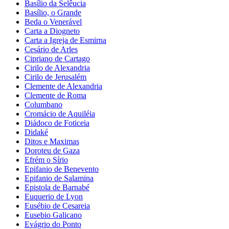
Basílio da Selêucia
Basílio, o Grande
Beda o Venerável
Carta a Diogneto
Carta a Igreja de Esmirna
Cesário de Arles
Cipriano de Cartago
Cirilo de Alexandria
Cirilo de Jerusalém
Clemente de Alexandria
Clemente de Roma
Columbano
Cromácio de Aquiléia
Diádoco de Foticeia
Didaké
Ditos e Maximas
Doroteu de Gaza
Efrém o Sírio
Epifanio de Benevento
Epifanio de Salamina
Epistola de Barnabé
Euquerio de Lyon
Eusébio de Cesareia
Eusebio Galicano
Evágrio do Ponto