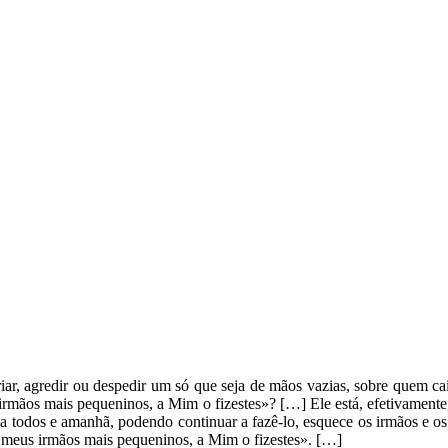
ar, agredir ou despedir um só que seja de mãos vazias, sobre quem ca
s irmãos mais pequeninos, a Mim o fizestes»? […] Ele está, efetivament
 todos e amanhã, podendo continuar a fazê-lo, esquece os irmãos e os 
s meus irmãos mais pequeninos, a Mim o fizestes». […]