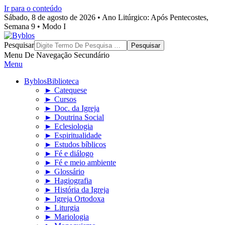
Ir para o conteúdo
Sábado, 8 de agosto de 2026 • Ano Litúrgico: Após Pentecostes,
Semana 9 • Modo I
Byblos
Pesquisar
Menu De Navegação Secundário
Menu
Byblos
Biblioteca
► Catequese
► Cursos
► Doc. da Igreja
► Doutrina Social
► Eclesiologia
► Espiritualidade
► Estudos bíblicos
► Fé e diálogo
► Fé e meio ambiente
► Glossário
► Hagiografia
► História da Igreja
► Igreja Ortodoxa
► Liturgia
► Mariologia