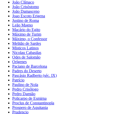
João Clímaco
João Crisóstomo
João Damasceno
Joao Escoto Erigena
Justino de Roma
Leão Magno
Macário do Egito
Máximo de Turim
Máximo, o Confessor
Melitão de Sardes
Misticos Latinos
Nicolau Cabasilas
Odes de Salomão
Orígenes
Paciano de Barcelona
Padres do Deserto
Pascásio Radberto (séc. IX)
Patrício
Paulino de Nola
Pedro Crisólogo
Pedro Damião
Policarpo de Esmirna
Proclus de Constantinopla
Prospero de Aquitania
Prudencio