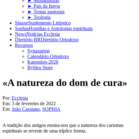
► Monaquismo
► Pais da Igreja
► Temas pastorais
► Teologia
Sinaxe
Suplemento Litúrgico
Sophia
Homilias e Antologias espirituais
News
Notícias Ecclesia
Diretório BR
Diretório Ortodoxo
Recursos
Synaxarion
Calendário Ortodoxo
Kanonion-2026
Byblos Store
«A natureza do dom de cura»
Por:
Ecclesia
Em:
3 de fevereiro de 2022
Em:
João Cassiano
,
SOPHIA
A tradição dos antigos ensina-nos que a natureza dos carismas
espirituais se reveste de uma tríplice forma.