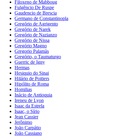
Filoxeno de Mabboug
Fulgêncio De Ruspe
Gaudencio de Brescia
Germano de Constantinopla
Gregório de Agrigento
Gregório de Narek
Gregório de Nazianzo
Gregório de Nissa
Gregório Magno
Gregorio Palamàs
Gregório, o Taumaturgo
Guerric de Igny
Hermas
Hesiquio do Sinai
Hilário de Poitiers
Hipólito de Roma
Homilias
Inácio de Antioquia
Ireneu de Lyon
Isaac da Estrela
Isaac, o Sírio
Jean Cassier
Jerônimo
João Carpátio
João Cassiano