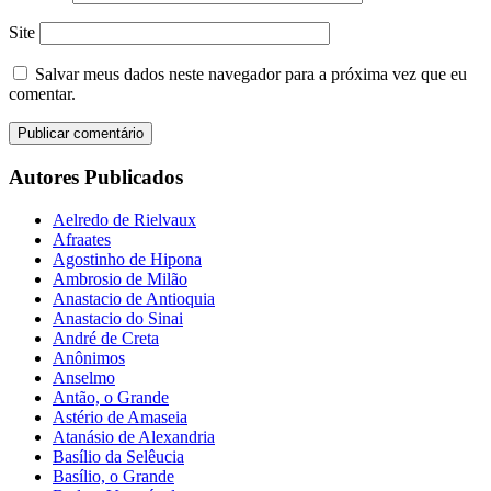
Site
Salvar meus dados neste navegador para a próxima vez que eu
comentar.
Autores Publicados
Aelredo de Rielvaux
Afraates
Agostinho de Hipona
Ambrosio de Milão
Anastacio de Antioquia
Anastacio do Sinai
André de Creta
Anônimos
Anselmo
Antão, o Grande
Astério de Amaseia
Atanásio de Alexandria
Basílio da Selêucia
Basílio, o Grande