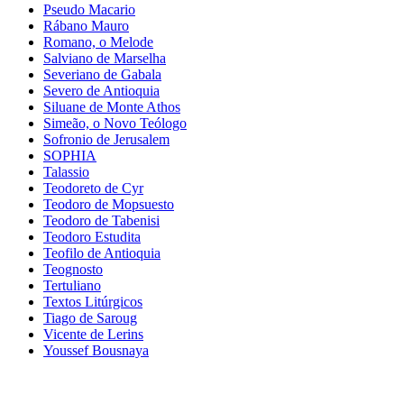
Pseudo Macario
Rábano Mauro
Romano, o Melode
Salviano de Marselha
Severiano de Gabala
Severo de Antioquia
Siluane de Monte Athos
Simeão, o Novo Teólogo
Sofronio de Jerusalem
SOPHIA
Talassio
Teodoreto de Cyr
Teodoro de Mopsuesto
Teodoro de Tabenisi
Teodoro Estudita
Teofilo de Antioquia
Teognosto
Tertuliano
Textos Litúrgicos
Tiago de Saroug
Vicente de Lerins
Youssef Bousnaya