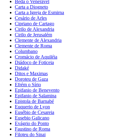
Beda o Venerável
Carta a Diogneto
Carta a Igreja de Esmirna
Cesário de Arles
Cipriano de Cartago
Cirilo de Alexandria
Cirilo de Jerusalém
Clemente de Alexandria
Clemente de Roma
Columbano
Cromácio de Aquiléia
Diádoco de Foticeia
Didaké
Ditos e Maximas
Doroteu de Gaza
Efrém o Sírio
Epifanio de Benevento
Epifanio de Salamina
Epistola de Barnabé
Euquerio de Lyon
Eusébio de Cesareia
Eusebio Galicano
Evágrio do Ponto
Faustino de Roma
Filoteu do Sinai