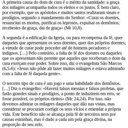
A primeira causa do dom de cura é o mérito da santidade: a graça
dos milagres acompanha todos os eleitos e os justos. É bem claro,
por exemplo, que os apóstolos e muitos santos realizaram sinais e
prodígios, segundo o mandamento do Senhor: «Curai os doentes,
ressuscitai os mortos, purificai os leprosos, expulsai os demônios;
recebestes de graça, dai de graça» (Mt 10,8).
A segunda é a edificação da Igreja, ou para recompensa da fé, quer
daqueles que apresentam os seus doentes, quer dos próprios doentes;
a virtude de curar pode proceder até de homens pecadores e
indignos. […] Pelo contrário, a falta de fé dos doentes ou daqueles
que os apresentam não permite que aqueles que receberam o dom da
cura exerçam esse poder. Sobre isso, diz o evangelista São Marcos
(6,5-6): «Jesus não pôde ali fazer muitos milagres e estava admirado
com a falta de fé daquela gente».
O terceiro tipo de cura é um jogo e uma habilidade dos demônios.
[…] Diz o evangelho: «Haverá falsos messias e falsos profetas, que
farão grandes sinais e prodígios, a ponto de induzirem em erro, se
fosse possível, os próprios eleitos» (Mc 24,24). Por isso, não
devemos admirar os milagres daqueles que dão nas vistas, mas
considerar se procuram corrigir os seus vícios e emendar a própria
vida. Este benefício não se alcança pela fé de terceiros nem por
causas estranhas, mas é dado a cada um pela graça divina, na
proporção do seu zelo.