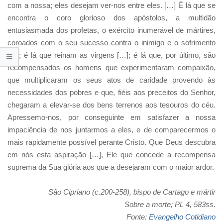
com a nossa; eles desejam ver-nos entre eles. […] É lá que se
encontra o coro glorioso dos apóstolos, a multidão
entusiasmada dos profetas, o exército inumerável de mártires,
coroados com o seu sucesso contra o inimigo e o sofrimento
[…]; é lá que reinam as virgens […]; é lá que, por último, são
recompensados os homens que experimentaram compaixão,
que multiplicaram os seus atos de caridade provendo às
necessidades dos pobres e que, fiéis aos preceitos do Senhor,
chegaram a elevar-se dos bens terrenos aos tesouros do céu.
Apressemo-nos, por conseguinte em satisfazer a nossa
impaciência de nos juntarmos a eles, e de comparecermos o
mais rapidamente possível perante Cristo. Que Deus descubra
em nós esta aspiração […], Ele que concede a recompensa
suprema da Sua glória aos que a desejaram com o maior ardor.
São Cipriano (c.200-258), bispo de Cartago e mártir
Sobre a morte; PL 4, 583ss.
Fonte:
Evangelho Cotidiano