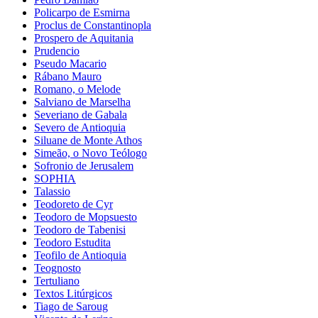
Policarpo de Esmirna
Proclus de Constantinopla
Prospero de Aquitania
Prudencio
Pseudo Macario
Rábano Mauro
Romano, o Melode
Salviano de Marselha
Severiano de Gabala
Severo de Antioquia
Siluane de Monte Athos
Simeão, o Novo Teólogo
Sofronio de Jerusalem
SOPHIA
Talassio
Teodoreto de Cyr
Teodoro de Mopsuesto
Teodoro de Tabenisi
Teodoro Estudita
Teofilo de Antioquia
Teognosto
Tertuliano
Textos Litúrgicos
Tiago de Saroug