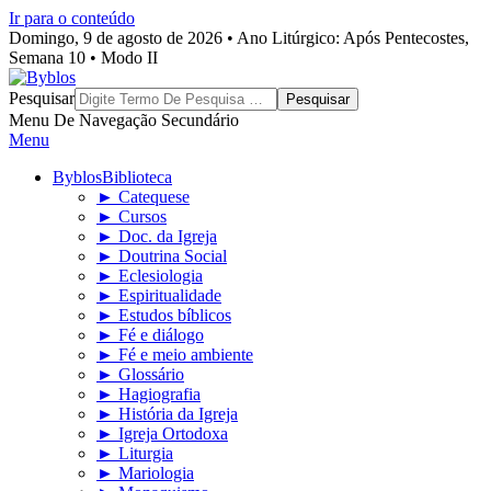
Ir para o conteúdo
Domingo, 9 de agosto de 2026 • Ano Litúrgico: Após Pentecostes,
Semana 10 • Modo II
Byblos
Pesquisar
Menu De Navegação Secundário
Menu
Byblos
Biblioteca
► Catequese
► Cursos
► Doc. da Igreja
► Doutrina Social
► Eclesiologia
► Espiritualidade
► Estudos bíblicos
► Fé e diálogo
► Fé e meio ambiente
► Glossário
► Hagiografia
► História da Igreja
► Igreja Ortodoxa
► Liturgia
► Mariologia