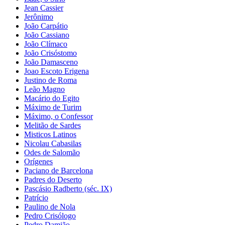
Jean Cassier
Jerônimo
João Carpátio
João Cassiano
João Clímaco
João Crisóstomo
João Damasceno
Joao Escoto Erigena
Justino de Roma
Leão Magno
Macário do Egito
Máximo de Turim
Máximo, o Confessor
Melitão de Sardes
Misticos Latinos
Nicolau Cabasilas
Odes de Salomão
Orígenes
Paciano de Barcelona
Padres do Deserto
Pascásio Radberto (séc. IX)
Patrício
Paulino de Nola
Pedro Crisólogo
Pedro Damião