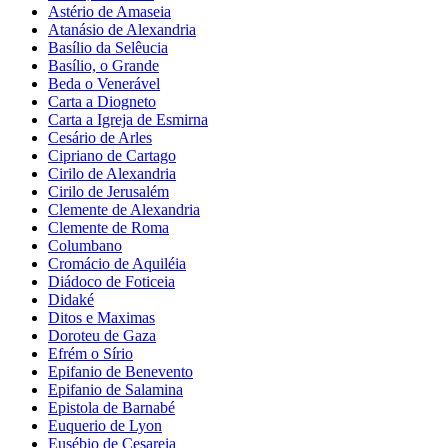
Astério de Amaseia
Atanásio de Alexandria
Basílio da Selêucia
Basílio, o Grande
Beda o Venerável
Carta a Diogneto
Carta a Igreja de Esmirna
Cesário de Arles
Cipriano de Cartago
Cirilo de Alexandria
Cirilo de Jerusalém
Clemente de Alexandria
Clemente de Roma
Columbano
Cromácio de Aquiléia
Diádoco de Foticeia
Didaké
Ditos e Maximas
Doroteu de Gaza
Efrém o Sírio
Epifanio de Benevento
Epifanio de Salamina
Epistola de Barnabé
Euquerio de Lyon
Eusébio de Cesareia