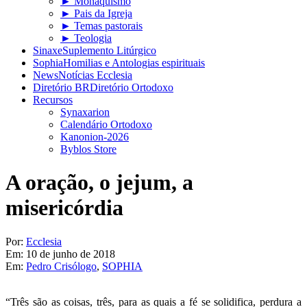
► Monaquismo
► Pais da Igreja
► Temas pastorais
► Teologia
Sinaxe
Suplemento Litúrgico
Sophia
Homilias e Antologias espirituais
News
Notícias Ecclesia
Diretório BR
Diretório Ortodoxo
Recursos
Synaxarion
Calendário Ortodoxo
Kanonion-2026
Byblos Store
A oração, o jejum, a
misericórdia
Por:
Ecclesia
Em:
10 de junho de 2018
Em:
Pedro Crisólogo
,
SOPHIA
“Três são as coisas, três, para as quais a fé se solidifica, perdura a