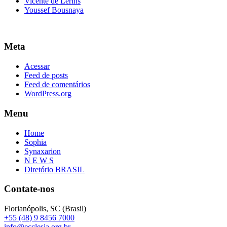
Vicente de Lerins
Youssef Bousnaya
Meta
Acessar
Feed de posts
Feed de comentários
WordPress.org
Menu
Home
Sophia
Synaxarion
N E W S
Diretório BRASIL
Contate-nos
Florianópolis, SC (Brasil)
+55 (48) 9 8456 7000
info@ecclesia.org.br