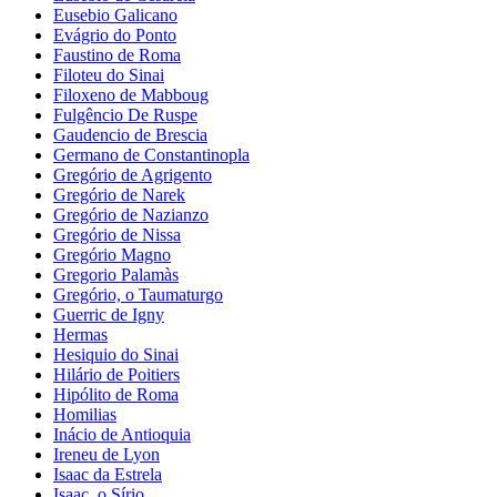
Eusebio Galicano
Evágrio do Ponto
Faustino de Roma
Filoteu do Sinai
Filoxeno de Mabboug
Fulgêncio De Ruspe
Gaudencio de Brescia
Germano de Constantinopla
Gregório de Agrigento
Gregório de Narek
Gregório de Nazianzo
Gregório de Nissa
Gregório Magno
Gregorio Palamàs
Gregório, o Taumaturgo
Guerric de Igny
Hermas
Hesiquio do Sinai
Hilário de Poitiers
Hipólito de Roma
Homilias
Inácio de Antioquia
Ireneu de Lyon
Isaac da Estrela
Isaac, o Sírio