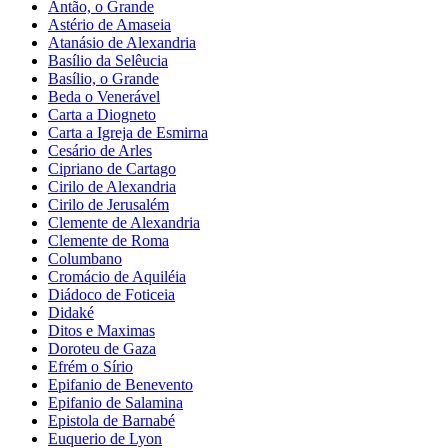
Antão, o Grande
Astério de Amaseia
Atanásio de Alexandria
Basílio da Selêucia
Basílio, o Grande
Beda o Venerável
Carta a Diogneto
Carta a Igreja de Esmirna
Cesário de Arles
Cipriano de Cartago
Cirilo de Alexandria
Cirilo de Jerusalém
Clemente de Alexandria
Clemente de Roma
Columbano
Cromácio de Aquiléia
Diádoco de Foticeia
Didaké
Ditos e Maximas
Doroteu de Gaza
Efrém o Sírio
Epifanio de Benevento
Epifanio de Salamina
Epistola de Barnabé
Euquerio de Lyon