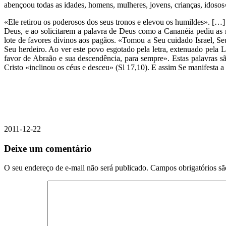
abençoou todas as idades, homens, mulheres, jovens, crianças, idoso
«Ele retirou os poderosos dos seus tronos e elevou os humildes». […
Deus, e ao solicitarem a palavra de Deus como a Cananéia pediu as m
lote de favores divinos aos pagãos. «Tomou a Seu cuidado Israel, Se
Seu herdeiro. Ao ver este povo esgotado pela letra, extenuado pela L
favor de Abraão e sua descendência, para sempre». Estas palavras s
Cristo «inclinou os céus e desceu» (Sl 17,10). E assim Se manifesta a
2011-12-22
Deixe um comentário
O seu endereço de e-mail não será publicado.
Campos obrigatórios s