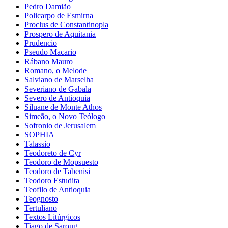
Pedro Damião
Policarpo de Esmirna
Proclus de Constantinopla
Prospero de Aquitania
Prudencio
Pseudo Macario
Rábano Mauro
Romano, o Melode
Salviano de Marselha
Severiano de Gabala
Severo de Antioquia
Siluane de Monte Athos
Simeão, o Novo Teólogo
Sofronio de Jerusalem
SOPHIA
Talassio
Teodoreto de Cyr
Teodoro de Mopsuesto
Teodoro de Tabenisi
Teodoro Estudita
Teofilo de Antioquia
Teognosto
Tertuliano
Textos Litúrgicos
Tiago de Saroug