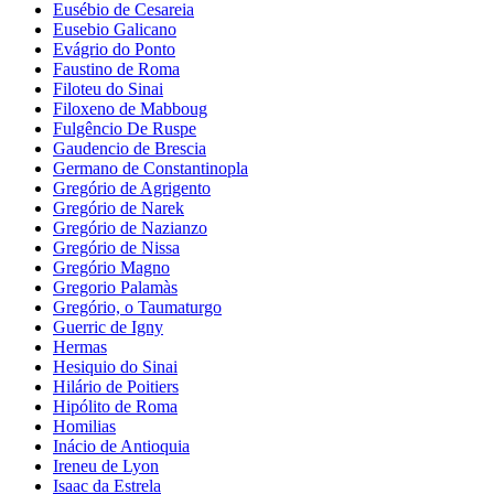
Eusébio de Cesareia
Eusebio Galicano
Evágrio do Ponto
Faustino de Roma
Filoteu do Sinai
Filoxeno de Mabboug
Fulgêncio De Ruspe
Gaudencio de Brescia
Germano de Constantinopla
Gregório de Agrigento
Gregório de Narek
Gregório de Nazianzo
Gregório de Nissa
Gregório Magno
Gregorio Palamàs
Gregório, o Taumaturgo
Guerric de Igny
Hermas
Hesiquio do Sinai
Hilário de Poitiers
Hipólito de Roma
Homilias
Inácio de Antioquia
Ireneu de Lyon
Isaac da Estrela