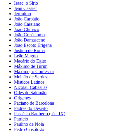
Isaac, o Sírio
Jean Cassier
Jerônimo
João Carpátio
João Cassiano
João Clímaco
João Crisóstomo
João Damasceno
Joao Escoto Erigena
Justino de Roma
Leão Magno
Macário do Egito
Máximo de Turim
Máximo, o Confessor
Melitão de Sardes
Misticos Latinos
Nicolau Cabasilas
Odes de Salomão
Orígenes
Paciano de Barcelona
Padres do Deserto
Pascásio Radberto (séc. IX)
Patrício
Paulino de Nola
Pedro Crisólogo