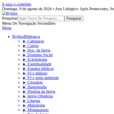
Ir para o conteúdo
Domingo, 9 de agosto de 2026 • Ano Litúrgico: Após Pentecostes, S
Byblos
Pesquisar
Menu De Navegação Secundário
Menu
Byblos
Biblioteca
► Catequese
► Cursos
► Doc. da Igreja
► Doutrina Social
► Eclesiologia
► Espiritualidade
► Estudos bíblicos
► Fé e diálogo
► Fé e meio ambiente
► Glossário
► Hagiografia
► História da Igreja
► Igreja Ortodoxa
► Liturgia
► Mariologia
► Monaquismo