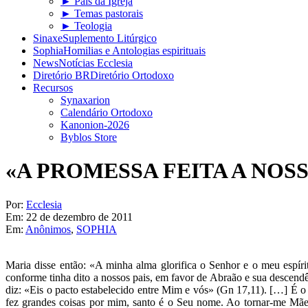
► Pais da Igreja
► Temas pastorais
► Teologia
Sinaxe
Suplemento Litúrgico
Sophia
Homilias e Antologias espirituais
News
Notícias Ecclesia
Diretório BR
Diretório Ortodoxo
Recursos
Synaxarion
Calendário Ortodoxo
Kanonion-2026
Byblos Store
«A PROMESSA FEITA A NOSS
Por:
Ecclesia
Em:
22 de dezembro de 2011
Em:
Anônimos
,
SOPHIA
Maria disse então: «A minha alma glorifica o Senhor e o meu espíri
conforme tinha dito a nossos pais, em favor de Abraão e sua descend
diz: «Eis o pacto estabelecido entre Mim e vós» (Gn 17,11). […] É 
fez grandes coisas por mim, santo é o Seu nome. Ao tornar-me Mãe d