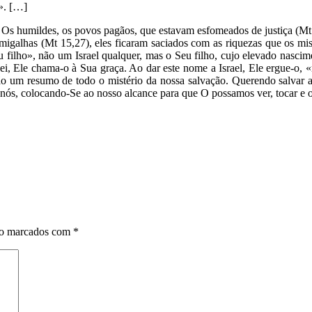
s». […]
] Os humildes, os povos pagãos, que estavam esfomeados de justiça (Mt 
igalhas (Mt 15,27), eles ficaram saciados com as riquezas que os mist
u filho», não um Israel qualquer, mas o Seu filho, cujo elevado nasc
ei, Ele chama-o à Sua graça. Ao dar este nome a Israel, Ele ergue-o, 
ão um resumo de todo o mistério da nossa salvação. Querendo salvar a 
 nós, colocando-Se ao nosso alcance para que O possamos ver, tocar e ou
ão marcados com
*