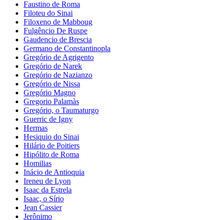
Faustino de Roma
Filoteu do Sinai
Filoxeno de Mabboug
Fulgêncio De Ruspe
Gaudencio de Brescia
Germano de Constantinopla
Gregório de Agrigento
Gregório de Narek
Gregório de Nazianzo
Gregório de Nissa
Gregório Magno
Gregorio Palamàs
Gregório, o Taumaturgo
Guerric de Igny
Hermas
Hesiquio do Sinai
Hilário de Poitiers
Hipólito de Roma
Homilias
Inácio de Antioquia
Ireneu de Lyon
Isaac da Estrela
Isaac, o Sírio
Jean Cassier
Jerônimo