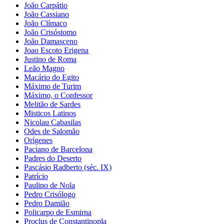
João Carpátio
João Cassiano
João Clímaco
João Crisóstomo
João Damasceno
Joao Escoto Erigena
Justino de Roma
Leão Magno
Macário do Egito
Máximo de Turim
Máximo, o Confessor
Melitão de Sardes
Misticos Latinos
Nicolau Cabasilas
Odes de Salomão
Orígenes
Paciano de Barcelona
Padres do Deserto
Pascásio Radberto (séc. IX)
Patrício
Paulino de Nola
Pedro Crisólogo
Pedro Damião
Policarpo de Esmirna
Proclus de Constantinopla