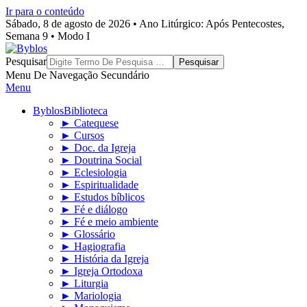
Ir para o conteúdo
Sábado, 8 de agosto de 2026 • Ano Litúrgico: Após Pentecostes,
Semana 9 • Modo I
Byblos
Pesquisar
Menu De Navegação Secundário
Menu
Byblos
Biblioteca
► Catequese
► Cursos
► Doc. da Igreja
► Doutrina Social
► Eclesiologia
► Espiritualidade
► Estudos bíblicos
► Fé e diálogo
► Fé e meio ambiente
► Glossário
► Hagiografia
► História da Igreja
► Igreja Ortodoxa
► Liturgia
► Mariologia