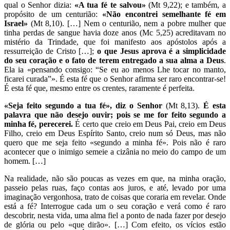
qual o Senhor dizia:
«A tua fé te salvou»
(Mt 9,22); e também, a
propósito de um centurião:
«Não encontrei semelhante fé em
Israel»
(Mt 8,10). […] Nem o centurião, nem a pobre mulher que
tinha perdas de sangue havia doze anos (Mc 5,25) acreditavam no
mistério da Trindade, que foi manifesto aos apóstolos após a
ressurreição de Cristo […];
o que Jesus aprova é a simplicidade
do seu coração e o fato de terem entregado a sua alma a Deus
.
Ela ia «pensando consigo: “Se eu ao menos Lhe tocar no manto,
ficarei curada”». É esta fé que o Senhor afirma ser raro encontrar-se!
É esta fé que, mesmo entre os crentes, raramente é perfeita.
«Seja feito segundo a tua fé», diz o Senhor
(Mt 8,13).
É esta
palavra que não desejo ouvir; pois se me for feito segundo a
minha fé, perecerei.
É certo que creio em Deus Pai, creio em Deus
Filho, creio em Deus Espírito Santo, creio num só Deus, mas não
quero que me seja feito «segundo a minha fé». Pois não é raro
acontecer que o inimigo semeie a cizânia no meio do campo de um
homem. […]
Na realidade, não são poucas as vezes em que, na minha oração,
passeio pelas ruas, faço contas aos juros, e até, levado por uma
imaginação vergonhosa, trato de coisas que coraria em revelar. Onde
está a fé? Interrogue cada um o seu coração e verá como é raro
descobrir, nesta vida, uma alma fiel a ponto de nada fazer por desejo
de glória ou pelo «que dirão». […] Com efeito, os vícios estão