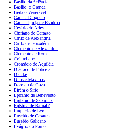
Basílio da Selêucia
Basílio, o Grande
Beda o Venerável
Carta a Diogneto
Carta a Igreja de Esmirna
Cesário de Arles
Cipriano de Cartago
Cirilo de Alexandria
Cirilo de Jerusalém
Clemente de Alexandria
Clemente de Roma
Columbano
Cromácio de Aquiléia
Diádoco de Foticeia
Didaké
Ditos e Maximas
Doroteu de Gaza
Efrém o Sírio
Epifanio de Benevento
Epifanio de Salamina
Epistola de Barnabé
Euquerio de Lyon
Eusébio de Cesareia
Eusebio Galicano
Evágrio do Ponto