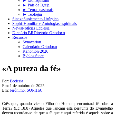
► Monaquismo
► Pais da Igreja
► Temas pastorais
► Teologia
Sinaxe
Suplemento Litúrgico
Sophia
Homilias e Antologias espirituais
News
Notícias Ecclesia
Diretório BR
Diretório Ortodoxo
Recursos
Synaxarion
Calendário Ortodoxo
Kanonion-2026
Byblos Store
«A pureza da fé»
Por:
Ecclesia
Em:
1 de outubro de 2025
Em:
Jerônimo
,
SOPHIA
Crês que, quando vier o Filho do Homem, encontrará fé sobre a
Terra? (Lc 18,8) Aqueles que lançam esta pergunta do Evangelho
devem recordar-se de que a fé que é aqui referida é aquela sobre a