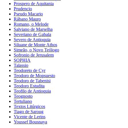
Prospero de Aquitania
Prudencio
Pseudo Macario
Rábano Mauro
Romano, o Melode
Salviano de Marselha
Severiano de Gabala
Severo de Antioquia
Siluane de Monte Athos
Simeão, o Novo Teólogo
Sofronio de Jerusalem
SOPHIA
Talassio
Teodoreto de Cyr
Teodoro de Mopsuesto
Teodoro de Tabenisi
Teodoro Estudita
Teofilo de Antioquia
Teognosto
Tertuliano
Textos Litúrgicos
Tiago de Saroug
Vicente de Lerins
Youssef Bousnaya