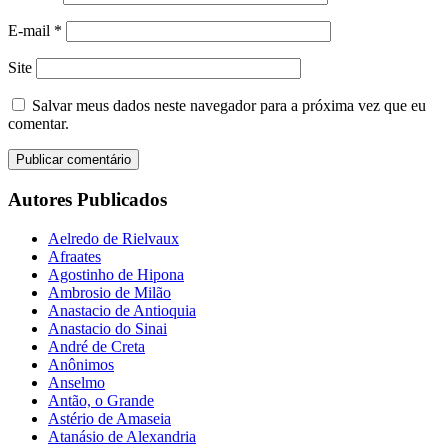
E-mail
*
Site
Salvar meus dados neste navegador para a próxima vez que eu
comentar.
Autores Publicados
Aelredo de Rielvaux
Afraates
Agostinho de Hipona
Ambrosio de Milão
Anastacio de Antioquia
Anastacio do Sinai
André de Creta
Anônimos
Anselmo
Antão, o Grande
Astério de Amaseia
Atanásio de Alexandria