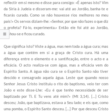
reflectir em si mesmo e disse para consigo: «É apenas isto? Vim
da Síria à Judeia e disseram-me: vai até ao Jordão, banha-te e
ficarás curado. Como se não houvesse rios melhores no meu
país!» Os servos diziam-lhe: «Senhor, por que não fazes o que diz
o profeta? Fá-lo, experimenta.» Então ele foi até ao Jordão,
banhou-se e ficou curado.
Que significa isto? Viste a água, mas nem toda a água cura; mas
a água que contém em si a graça de Cristo cura. Há uma
diferença entre o elemento e a santificação, entre o acto e a
eficácia. O acto realiza-se com água, mas a eficácia vem do
Espírito Santo. A água não cura se o Espírito Santo não tiver
descido e consagrado aquela água. Leste que quando nosso
Senhor Jesus Cristo instituiu o rito do baptismo, veio ter com
João e este disse-Lhe: «Eu é que tenho necessidade de ser
baptizado por Ti. E Tu vens até mim?» (Mt 3,14). […] Cristo
desceu; João, que baptizava, estava a Seu lado; e eis que, como
uma pomba, o Espírito Santo desceu. […] Por que desceu Cristo