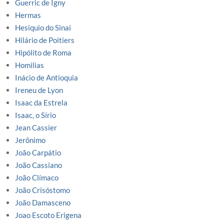
Guerric de Igny
Hermas
Hesiquio do Sinai
Hilário de Poitiers
Hipólito de Roma
Homilias
Inácio de Antioquia
Ireneu de Lyon
Isaac da Estrela
Isaac, o Sírio
Jean Cassier
Jerônimo
João Carpátio
João Cassiano
João Clímaco
João Crisóstomo
João Damasceno
Joao Escoto Erigena