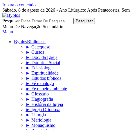
Ir para o conteúdo
Sábado, 8 de agosto de 2026 • Ano Litúrgico: Após Pentecostes, Se
Byblos
Pesquisar
Menu De Navegação Secundário
Menu
Byblos
Biblioteca
► Catequese
► Cursos
► Doc. da Igreja
► Doutrina Social
► Eclesiologia
► Espiritualidade
► Estudos bíblicos
► Fé e diálogo
► Fé e meio ambiente
► Glossário
► Hagiografia
► História da Igreja
► Igreja Ortodoxa
► Liturgia
► Mariologia
► Monaquismo