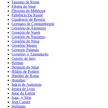
Faustino de Roma
Filoteu do Sinai
Filoxeno de Mabboug
Fulgêncio De Ruspe
Gaudencio de Brescia
Germano de Constantinopla
Gregório de Agrigento
Gregório de Narek
Gregório de Nazianzo
Gregório de Nissa
Gregório Magno
Gregorio Palamàs
Gregório, o Taumaturgo
Guerric de Igny
Hermas
Hesiquio do Sinai
Hilário de Poitiers
Hipólito de Roma
Homilias
Inácio de Antioquia
Ireneu de Lyon
Isaac da Estrela
Isaac, o Sírio
Jean Cassier
Jerônimo