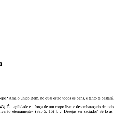
a
orpo? Ama o único Bem, no qual estão todos os bens, e tanto te bastará.
43). É a agilidade e a força de um corpo livre e desembaraçado de to
viverão eternamente» (Sab 5, 16) […] Desejas ser saciado? Sê-lo-ás 