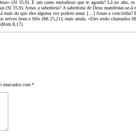
eus» (Sl 35,9). É um canto melodioso que te agrada? Lá no alto, os 
ícias (Sl 35,9). Amas a sabedoria? A sabedoria de Deus manifestar-se-
os-á mais do que eles alguma vez podem amar. […] Amas a concórdia? El
 servos bons e fiéis (Mt 25,21); mais ainda, «Eles serão chamados filh
» (Rom 8,17).
ão marcados com
*