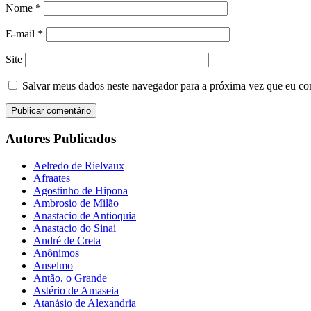
Nome
*
E-mail
*
Site
Salvar meus dados neste navegador para a próxima vez que eu co
Autores Publicados
Aelredo de Rielvaux
Afraates
Agostinho de Hipona
Ambrosio de Milão
Anastacio de Antioquia
Anastacio do Sinai
André de Creta
Anônimos
Anselmo
Antão, o Grande
Astério de Amaseia
Atanásio de Alexandria