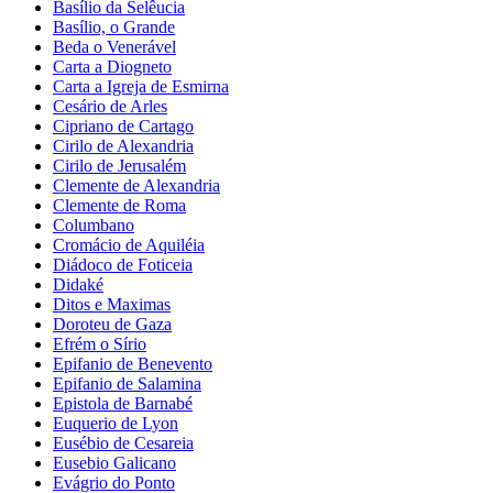
Basílio da Selêucia
Basílio, o Grande
Beda o Venerável
Carta a Diogneto
Carta a Igreja de Esmirna
Cesário de Arles
Cipriano de Cartago
Cirilo de Alexandria
Cirilo de Jerusalém
Clemente de Alexandria
Clemente de Roma
Columbano
Cromácio de Aquiléia
Diádoco de Foticeia
Didaké
Ditos e Maximas
Doroteu de Gaza
Efrém o Sírio
Epifanio de Benevento
Epifanio de Salamina
Epistola de Barnabé
Euquerio de Lyon
Eusébio de Cesareia
Eusebio Galicano
Evágrio do Ponto