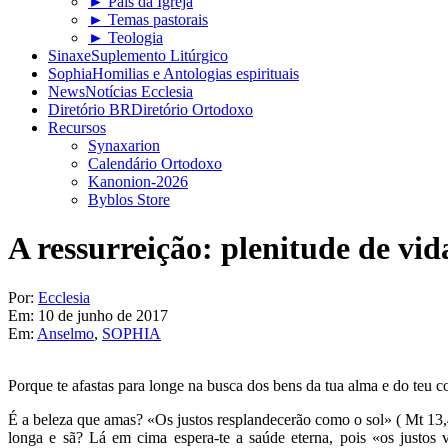
► Pais da Igreja
► Temas pastorais
► Teologia
Sinaxe
Suplemento Litúrgico
Sophia
Homilias e Antologias espirituais
News
Notícias Ecclesia
Diretório BR
Diretório Ortodoxo
Recursos
Synaxarion
Calendário Ortodoxo
Kanonion-2026
Byblos Store
A ressurreição: plenitude de vid
Por:
Ecclesia
Em:
10 de junho de 2017
Em:
Anselmo
,
SOPHIA
Porque te afastas para longe na busca dos bens da tua alma e do teu c
É a beleza que amas? «Os justos resplandecerão como o sol» ( Mt 13,
longa e sã? Lá em cima espera-te a saúde eterna, pois «os justos 