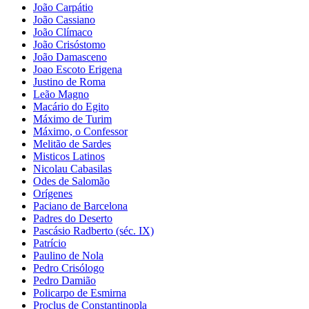
João Carpátio
João Cassiano
João Clímaco
João Crisóstomo
João Damasceno
Joao Escoto Erigena
Justino de Roma
Leão Magno
Macário do Egito
Máximo de Turim
Máximo, o Confessor
Melitão de Sardes
Misticos Latinos
Nicolau Cabasilas
Odes de Salomão
Orígenes
Paciano de Barcelona
Padres do Deserto
Pascásio Radberto (séc. IX)
Patrício
Paulino de Nola
Pedro Crisólogo
Pedro Damião
Policarpo de Esmirna
Proclus de Constantinopla