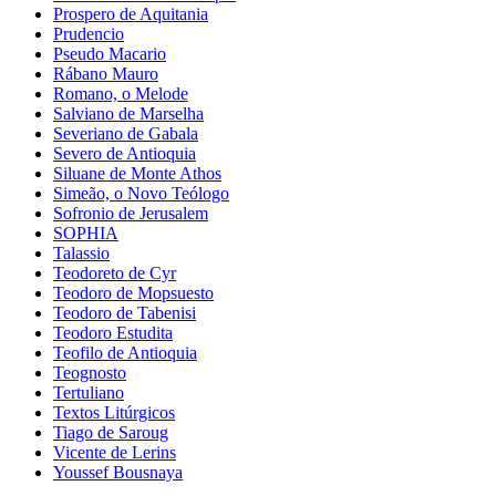
Prospero de Aquitania
Prudencio
Pseudo Macario
Rábano Mauro
Romano, o Melode
Salviano de Marselha
Severiano de Gabala
Severo de Antioquia
Siluane de Monte Athos
Simeão, o Novo Teólogo
Sofronio de Jerusalem
SOPHIA
Talassio
Teodoreto de Cyr
Teodoro de Mopsuesto
Teodoro de Tabenisi
Teodoro Estudita
Teofilo de Antioquia
Teognosto
Tertuliano
Textos Litúrgicos
Tiago de Saroug
Vicente de Lerins
Youssef Bousnaya