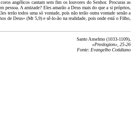
coros angélicos cantam sem fim os louvores do Senhor. Procuras as
á em pessoa. A amizade? Eles amarão a Deus mais do que a si próprios,
es terão todos uma só vontade, pois não terão outra vontade senão a
os de Deus» (Mt 5,9) e sê-lo-ão na realidade, pois onde está o Filho,
Santo Anselmo (1033-1109),
«Proslogion», 25-26
Fonte: Evangelho Cotidiano