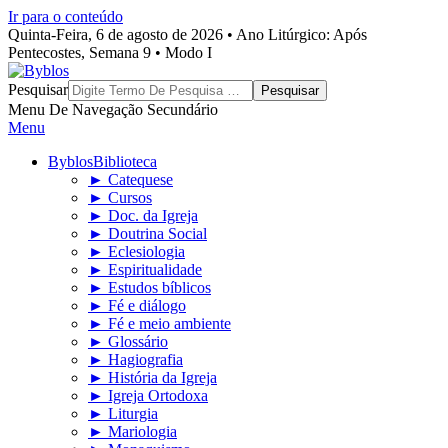
Ir para o conteúdo
Quinta-Feira, 6 de agosto de 2026 • Ano Litúrgico: Após
Pentecostes, Semana 9 • Modo I
Byblos
Pesquisar
Menu De Navegação Secundário
Menu
Byblos
Biblioteca
► Catequese
► Cursos
► Doc. da Igreja
► Doutrina Social
► Eclesiologia
► Espiritualidade
► Estudos bíblicos
► Fé e diálogo
► Fé e meio ambiente
► Glossário
► Hagiografia
► História da Igreja
► Igreja Ortodoxa
► Liturgia
► Mariologia