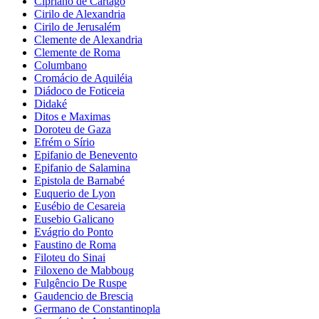
Cipriano de Cartago
Cirilo de Alexandria
Cirilo de Jerusalém
Clemente de Alexandria
Clemente de Roma
Columbano
Cromácio de Aquiléia
Diádoco de Foticeia
Didaké
Ditos e Maximas
Doroteu de Gaza
Efrém o Sírio
Epifanio de Benevento
Epifanio de Salamina
Epistola de Barnabé
Euquerio de Lyon
Eusébio de Cesareia
Eusebio Galicano
Evágrio do Ponto
Faustino de Roma
Filoteu do Sinai
Filoxeno de Mabboug
Fulgêncio De Ruspe
Gaudencio de Brescia
Germano de Constantinopla