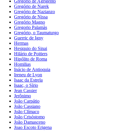
Gregório de Agrigento
Gregório de Narek
Gregório de Nazianzo
Gregório de Nissa
Gregório Magno
Gregorio Palamàs
Gregório, o Taumaturgo
Guerric de Igny
Hermas
Hesiquio do Sinai
Hilário de Poitiers
Hipólito de Roma
Homilias
Inácio de Antioquia
Ireneu de Lyon
Isaac da Estrela
Isaac, o Sírio
Jean Cassier
Jerônimo
João Carpátio
João Cassiano
João Clímaco
João Crisóstomo
João Damasceno
Joao Escoto Erigena