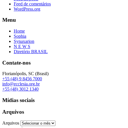
Feed de comentários
WordPress.org
Menu
Home
Sophia
Synaxarion
N E W S
Diretório BRASIL
Contate-nos
Florianópolis, SC (Brasil)
+55 (48) 9 8456 7000
info@ecclesia.org.br
+55 (48) 3012 1340
Mídias sociais
Arquivos
Arquivos