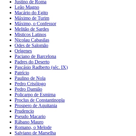
Justino de Roma
Leão Magno
Macário do Egito
Máximo de Turim
Máximo, o Confessor
Melitão de Sardes
Misticos Latinos
Nicolau Cabasilas
Odes de Salomão
Orígenes
Paciano de Barcelona
Padres do Deserto
Pascásio Radberto (séc. IX)
Patrício
Paulino de Nola
Pedro Crisólogo
Pedro Damião
Policarpo de Esmirna
Proclus de Constantinopla
Prospero de Aquitania
Prudencio
Pseudo Macario
Rábano Mauro
Romano, o Melode
Salviano de Marselha