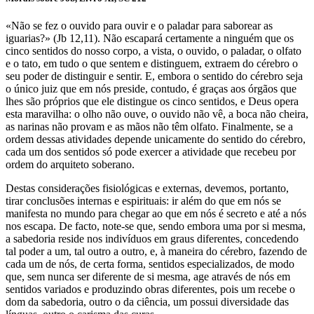
«Não se fez o ouvido para ouvir e o paladar para saborear as
iguarias?» (Jb 12,11). Não escapará certamente a ninguém que os
cinco sentidos do nosso corpo, a vista, o ouvido, o paladar, o olfato
e o tato, em tudo o que sentem e distinguem, extraem do cérebro o
seu poder de distinguir e sentir. E, embora o sentido do cérebro seja
o único juiz que em nós preside, contudo, é graças aos órgãos que
lhes são próprios que ele distingue os cinco sentidos, e Deus opera
esta maravilha: o olho não ouve, o ouvido não vê, a boca não cheira,
as narinas não provam e as mãos não têm olfato. Finalmente, se a
ordem dessas atividades depende unicamente do sentido do cérebro,
cada um dos sentidos só pode exercer a atividade que recebeu por
ordem do arquiteto soberano.
Destas considerações fisiológicas e externas, devemos, portanto,
tirar conclusões internas e espirituais: ir além do que em nós se
manifesta no mundo para chegar ao que em nós é secreto e até a nós
nos escapa. De facto, note-se que, sendo embora uma por si mesma,
a sabedoria reside nos indivíduos em graus diferentes, concedendo
tal poder a um, tal outro a outro, e, à maneira do cérebro, fazendo de
cada um de nós, de certa forma, sentidos especializados, de modo
que, sem nunca ser diferente de si mesma, age através de nós em
sentidos variados e produzindo obras diferentes, pois um recebe o
dom da sabedoria, outro o da ciência, um possui diversidade das