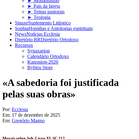
► Monaquismo
► Pais da Igreja
► Temas pastorais
► Teologia
Sinaxe
Suplemento Litúrgico
Sophia
Homilias e Antologias espirituais
News
Notícias Ecclesia
Diretório BR
Diretório Ortodoxo
Recursos
Synaxarion
Calendário Ortodoxo
Kanonion-2026
Byblos Store
«A sabedoria foi justificada
pelas suas obras»
Por:
Ecclesia
Em:
17 de dezembro de 2025
Em:
Gregório Magno
Morais sobre Job, Livro XI, SC 212