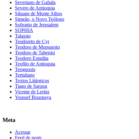
Severiano de Gabala
Severo de Antioquia
Siluane de Monte Athos
Simeão, o Novo Teólogo
Sofronio de Jerusalem
SOPHIA
Talassio
Teodoreto de Cyr
Teodoro de Mopsuesto
Teodoro de Tabenisi
Teodoro Estudita
Teofilo de Antioquia
Teognosto
Tertuliano
Textos Litúrgicos
Tiago de Saroug
Vicente de Lerins
Youssef Bousnaya
Meta
Acessar
Feed de posts