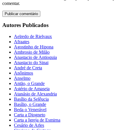
comentar.
Autores Publicados
Aelredo de Rielvaux
Afraates
Agostinho de Hipona
Ambrosio de Milão
Anastacio de Antioquia
Anastacio do Sinai
André de Creta
Anônimos
Anselmo
Antão, o Grande
Astério de Amaseia
Atanásio de Alexandria
Basílio da Selêucia
Basílio, o Grande
Beda o Venerável
Carta a Diogneto
Carta a Igreja de Esmirna
Cesário de Arles