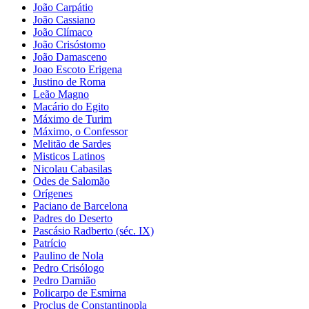
João Carpátio
João Cassiano
João Clímaco
João Crisóstomo
João Damasceno
Joao Escoto Erigena
Justino de Roma
Leão Magno
Macário do Egito
Máximo de Turim
Máximo, o Confessor
Melitão de Sardes
Misticos Latinos
Nicolau Cabasilas
Odes de Salomão
Orígenes
Paciano de Barcelona
Padres do Deserto
Pascásio Radberto (séc. IX)
Patrício
Paulino de Nola
Pedro Crisólogo
Pedro Damião
Policarpo de Esmirna
Proclus de Constantinopla