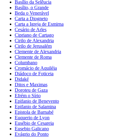
Basílio da Selêucia
Basílio, o Grande
Beda o Venerável
Carta a Diogneto
Carta a Igreja de Esmirna
Cesário de Arles
Cipriano de Cartago
Cirilo de Alexandria
Cirilo de Jerusalém
Clemente de Alexandria
Clemente de Roma
Columbano
Cromácio de Aquiléia
Diádoco de Foticeia
Didaké
Ditos e Maximas
Doroteu de Gaza
Efrém o Sírio
Epifanio de Benevento
Epifanio de Salamina
Epistola de Barnabé
Euquerio de Lyon
Eusébio de Cesareia
Eusebio Galicano
Evágrio do Ponto