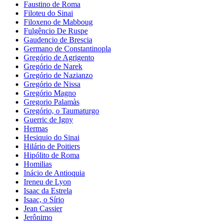
Faustino de Roma
Filoteu do Sinai
Filoxeno de Mabboug
Fulgêncio De Ruspe
Gaudencio de Brescia
Germano de Constantinopla
Gregório de Agrigento
Gregório de Narek
Gregório de Nazianzo
Gregório de Nissa
Gregório Magno
Gregorio Palamàs
Gregório, o Taumaturgo
Guerric de Igny
Hermas
Hesiquio do Sinai
Hilário de Poitiers
Hipólito de Roma
Homilias
Inácio de Antioquia
Ireneu de Lyon
Isaac da Estrela
Isaac, o Sírio
Jean Cassier
Jerônimo