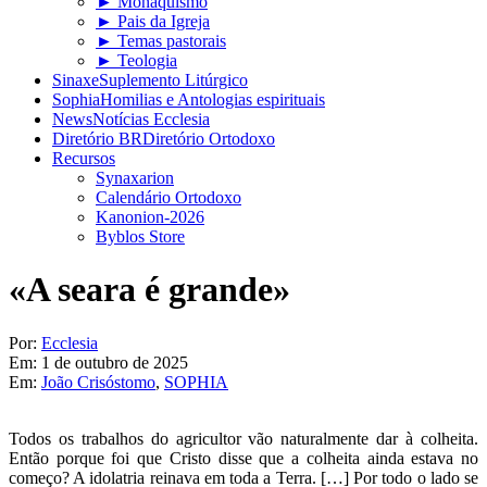
► Monaquismo
► Pais da Igreja
► Temas pastorais
► Teologia
Sinaxe
Suplemento Litúrgico
Sophia
Homilias e Antologias espirituais
News
Notícias Ecclesia
Diretório BR
Diretório Ortodoxo
Recursos
Synaxarion
Calendário Ortodoxo
Kanonion-2026
Byblos Store
«A seara é grande»
Por:
Ecclesia
Em:
1 de outubro de 2025
Em:
João Crisóstomo
,
SOPHIA
Todos os trabalhos do agricultor vão naturalmente dar à colheita.
Então porque foi que Cristo disse que a colheita ainda estava no
começo? A idolatria reinava em toda a Terra. […] Por todo o lado se