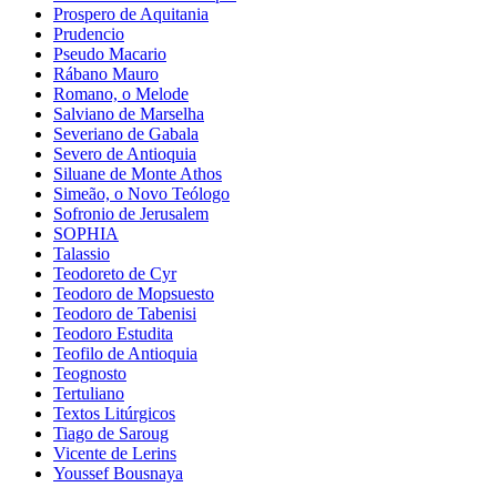
Prospero de Aquitania
Prudencio
Pseudo Macario
Rábano Mauro
Romano, o Melode
Salviano de Marselha
Severiano de Gabala
Severo de Antioquia
Siluane de Monte Athos
Simeão, o Novo Teólogo
Sofronio de Jerusalem
SOPHIA
Talassio
Teodoreto de Cyr
Teodoro de Mopsuesto
Teodoro de Tabenisi
Teodoro Estudita
Teofilo de Antioquia
Teognosto
Tertuliano
Textos Litúrgicos
Tiago de Saroug
Vicente de Lerins
Youssef Bousnaya