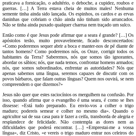
praticava a fornicação, o adultério, o deboche, a cupidez, roubos e
guerras. […] A Terra estava cheia de muitos males! Nenhuma
semente tinha ainda sido lançada. Os espinhos, os cardos e as ervas
daninhas que cobriam o chão ainda não tinham sido arrancados.
Não se tinha ainda puxado qualquer charrua nem traçado um sulco.
Então como é que Jesus pode afirmar que a seara é grande? […] Os
apóstolos terão, muito provavelmente, ficado desconcertados:
«Como poderemos sequer abrir a boca e manter-nos de pé diante de
tantos homens? Como poderemos nós, os Onze, corrigir todos os
habitantes da Terra? Saberemos, nós que somos tão ignorantes,
abordar os sábios; nós, que nada temos, confrontar homens armados;
nós, que somos subordinados, enfrentar as autoridades? Nós que
apenas sabemos uma língua, seremos capazes de discutir com os
povos bárbaros, que falam outras línguas? Quem nos ouvirá, se nem
compreendem o que dizemos?»
Jesus não quer que estes raciocínios os mergulhem na confusão. Por
isso, quando afirma que o evangelho é uma seara, é como se lhes
dissesse: «Está tudo preparado. Eu envio-vos a colher o trigo
maduro; podereis semear e colher no mesmo dia». Quando o
agricultor sai de sua casa para ir fazer a ceifa, transborda de alegria e
resplandece de felicidade. Não contempla as dores nem as
dificuldades que poderá encontrar. […] «Emprestai-me a vossa
língua», diz Cristo, «e vereis o trigo maduro entrar nos celeiros do