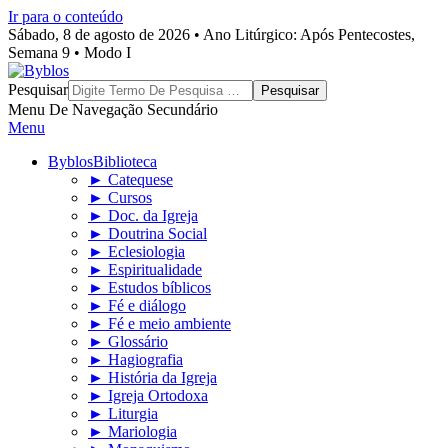
Ir para o conteúdo
Sábado, 8 de agosto de 2026 • Ano Litúrgico: Após Pentecostes,
Semana 9 • Modo I
Byblos
Pesquisar
Menu De Navegação Secundário
Menu
Byblos
Biblioteca
► Catequese
► Cursos
► Doc. da Igreja
► Doutrina Social
► Eclesiologia
► Espiritualidade
► Estudos bíblicos
► Fé e diálogo
► Fé e meio ambiente
► Glossário
► Hagiografia
► História da Igreja
► Igreja Ortodoxa
► Liturgia
► Mariologia