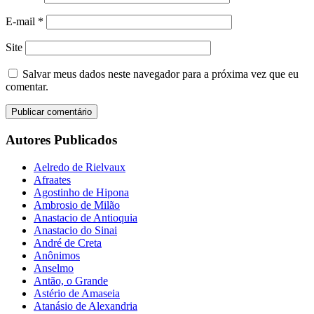
E-mail
*
Site
Salvar meus dados neste navegador para a próxima vez que eu
comentar.
Autores Publicados
Aelredo de Rielvaux
Afraates
Agostinho de Hipona
Ambrosio de Milão
Anastacio de Antioquia
Anastacio do Sinai
André de Creta
Anônimos
Anselmo
Antão, o Grande
Astério de Amaseia
Atanásio de Alexandria