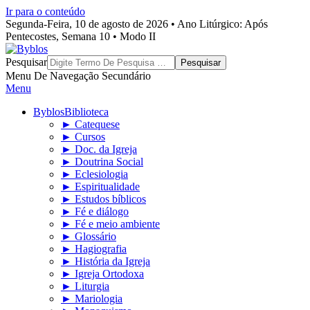
Ir para o conteúdo
Segunda-Feira, 10 de agosto de 2026 • Ano Litúrgico: Após
Pentecostes, Semana 10 • Modo II
Byblos
Pesquisar
Menu De Navegação Secundário
Menu
Byblos
Biblioteca
► Catequese
► Cursos
► Doc. da Igreja
► Doutrina Social
► Eclesiologia
► Espiritualidade
► Estudos bíblicos
► Fé e diálogo
► Fé e meio ambiente
► Glossário
► Hagiografia
► História da Igreja
► Igreja Ortodoxa
► Liturgia
► Mariologia