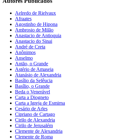
Autores Publicados
Aelredo de Rielvaux
Afraates
Agostinho de Hipona
Ambrosio de Milão
Anastacio de Antioquia
Anastacio do Sinai
André de Creta
Anônimos
Anselmo
Antão, o Grande
Astério de Amaseia
Atanásio de Alexandria
Basílio da Selêucia
Basílio, o Grande
Beda o Venerável
Carta a Diogneto
Carta a Igreja de Esmirna
Cesário de Arles
Cipriano de Cartago
Cirilo de Alexandria
Cirilo de Jerusalém
Clemente de Alexandria
Clemente de Roma