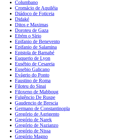
Columbano
Cromácio de Aquiléia
Diádoco de Foticeia
Didaké
Ditos e Maximas
Doroteu de Gaza
Efrém o Sírio
Epifanio de Benevento
Epifanio de Salamina
Epistola de Barnabé
Euquerio de Lyon
Eusébio de Cesareia
Eusebio Galicano
Evágrio do Ponto
Faustino de Roma
Filoteu do Sinai
Filoxeno de Mabboug
Fulgêncio De Ruspe
Gaudencio de Brescia
Germano de Constantinopla
Gregório de Agrigento
Gregório de Narek
Gregório de Nazianzo
Gregório de Nissa
Gregório Magno