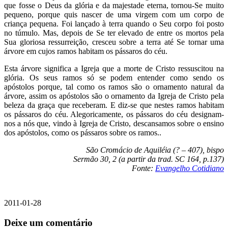
que fosse o Deus da glória e da majestade eterna, tornou-Se muito
pequeno, porque quis nascer de uma virgem com um corpo de
criança pequena. Foi lançado à terra quando o Seu corpo foi posto
no túmulo. Mas, depois de Se ter elevado de entre os mortos pela
Sua gloriosa ressurreição, cresceu sobre a terra até Se tornar uma
árvore em cujos ramos habitam os pássaros do céu.
Esta árvore significa a Igreja que a morte de Cristo ressuscitou na
glória. Os seus ramos só se podem entender como sendo os
apóstolos porque, tal como os ramos são o ornamento natural da
árvore, assim os apóstolos são o ornamento da Igreja de Cristo pela
beleza da graça que receberam. E diz-se que nestes ramos habitam
os pássaros do céu. Alegoricamente, os pássaros do céu designam-
nos a nós que, vindo à Igreja de Cristo, descansamos sobre o ensino
dos apóstolos, como os pássaros sobre os ramos..
São Cromácio de Aquiléia (? – 407), bispo
Sermão 30, 2 (a partir da trad. SC 164, p.137)
Fonte:
Evangelho Cotidiano
2011-01-28
Deixe um comentário