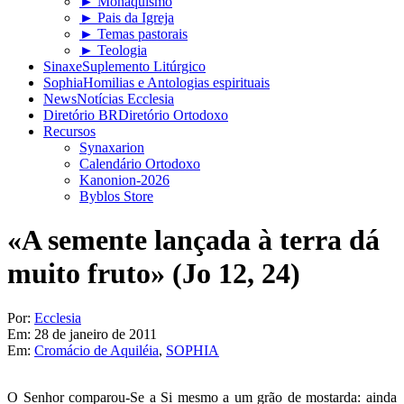
► Monaquismo
► Pais da Igreja
► Temas pastorais
► Teologia
Sinaxe
Suplemento Litúrgico
Sophia
Homilias e Antologias espirituais
News
Notícias Ecclesia
Diretório BR
Diretório Ortodoxo
Recursos
Synaxarion
Calendário Ortodoxo
Kanonion-2026
Byblos Store
«A semente lançada à terra dá
muito fruto» (Jo 12, 24)
Por:
Ecclesia
Em:
28 de janeiro de 2011
Em:
Cromácio de Aquiléia
,
SOPHIA
O Senhor comparou-Se a Si mesmo a um grão de mostarda: ainda