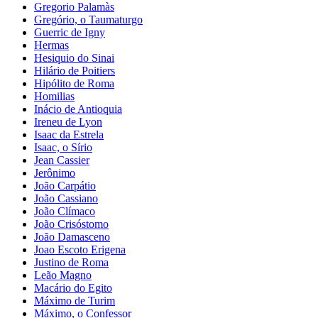
Gregorio Palamàs
Gregório, o Taumaturgo
Guerric de Igny
Hermas
Hesiquio do Sinai
Hilário de Poitiers
Hipólito de Roma
Homilias
Inácio de Antioquia
Ireneu de Lyon
Isaac da Estrela
Isaac, o Sírio
Jean Cassier
Jerônimo
João Carpátio
João Cassiano
João Clímaco
João Crisóstomo
João Damasceno
Joao Escoto Erigena
Justino de Roma
Leão Magno
Macário do Egito
Máximo de Turim
Máximo, o Confessor