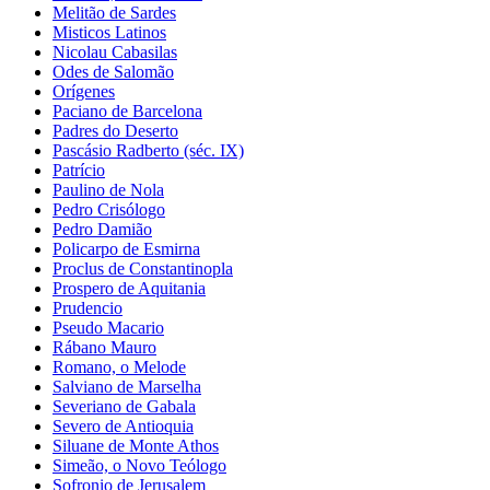
Melitão de Sardes
Misticos Latinos
Nicolau Cabasilas
Odes de Salomão
Orígenes
Paciano de Barcelona
Padres do Deserto
Pascásio Radberto (séc. IX)
Patrício
Paulino de Nola
Pedro Crisólogo
Pedro Damião
Policarpo de Esmirna
Proclus de Constantinopla
Prospero de Aquitania
Prudencio
Pseudo Macario
Rábano Mauro
Romano, o Melode
Salviano de Marselha
Severiano de Gabala
Severo de Antioquia
Siluane de Monte Athos
Simeão, o Novo Teólogo
Sofronio de Jerusalem