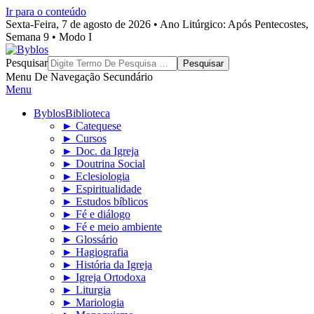
Ir para o conteúdo
Sexta-Feira, 7 de agosto de 2026 • Ano Litúrgico: Após Pentecostes,
Semana 9 • Modo I
Byblos
Pesquisar
Menu De Navegação Secundário
Menu
Byblos
Biblioteca
► Catequese
► Cursos
► Doc. da Igreja
► Doutrina Social
► Eclesiologia
► Espiritualidade
► Estudos bíblicos
► Fé e diálogo
► Fé e meio ambiente
► Glossário
► Hagiografia
► História da Igreja
► Igreja Ortodoxa
► Liturgia
► Mariologia