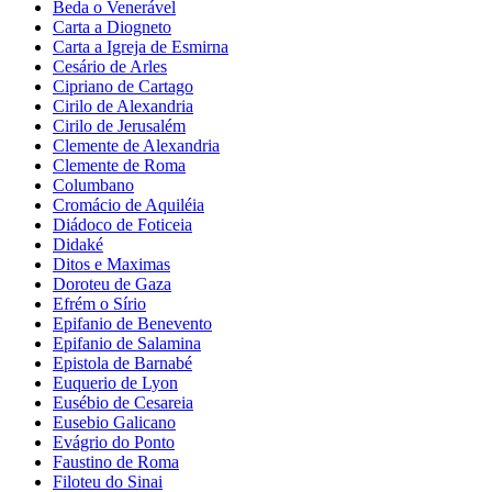
Beda o Venerável
Carta a Diogneto
Carta a Igreja de Esmirna
Cesário de Arles
Cipriano de Cartago
Cirilo de Alexandria
Cirilo de Jerusalém
Clemente de Alexandria
Clemente de Roma
Columbano
Cromácio de Aquiléia
Diádoco de Foticeia
Didaké
Ditos e Maximas
Doroteu de Gaza
Efrém o Sírio
Epifanio de Benevento
Epifanio de Salamina
Epistola de Barnabé
Euquerio de Lyon
Eusébio de Cesareia
Eusebio Galicano
Evágrio do Ponto
Faustino de Roma
Filoteu do Sinai