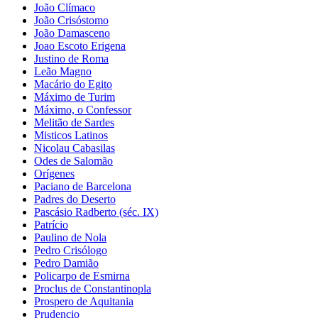
João Clímaco
João Crisóstomo
João Damasceno
Joao Escoto Erigena
Justino de Roma
Leão Magno
Macário do Egito
Máximo de Turim
Máximo, o Confessor
Melitão de Sardes
Misticos Latinos
Nicolau Cabasilas
Odes de Salomão
Orígenes
Paciano de Barcelona
Padres do Deserto
Pascásio Radberto (séc. IX)
Patrício
Paulino de Nola
Pedro Crisólogo
Pedro Damião
Policarpo de Esmirna
Proclus de Constantinopla
Prospero de Aquitania
Prudencio