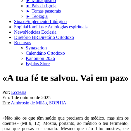
► Monaquismo
► Pais da Igreja
► Temas pastorais
► Teologia
Sinaxe
Suplemento Litúrgico
Sophia
Homilias e Antologias espirituais
News
Notícias Ecclesia
Diretório BR
Diretório Ortodoxo
Recursos
Synaxarion
Calendário Ortodoxo
Kanonion-2026
Byblos Store
«A tua fé te salvou. Vai em paz»
Por:
Ecclesia
Em:
1 de outubro de 2025
Em:
Ambrosio de Milão
,
SOPHIA
«Não são os que têm saúde que precisam de médico, mas sim os
doentes» (Mt 9, 12). Mostra, portanto, ao médico o teu ferimento,
para que possas ser curado. Mesmo que não Lho mostres, ele