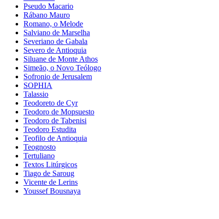
Pseudo Macario
Rábano Mauro
Romano, o Melode
Salviano de Marselha
Severiano de Gabala
Severo de Antioquia
Siluane de Monte Athos
Simeão, o Novo Teólogo
Sofronio de Jerusalem
SOPHIA
Talassio
Teodoreto de Cyr
Teodoro de Mopsuesto
Teodoro de Tabenisi
Teodoro Estudita
Teofilo de Antioquia
Teognosto
Tertuliano
Textos Litúrgicos
Tiago de Saroug
Vicente de Lerins
Youssef Bousnaya