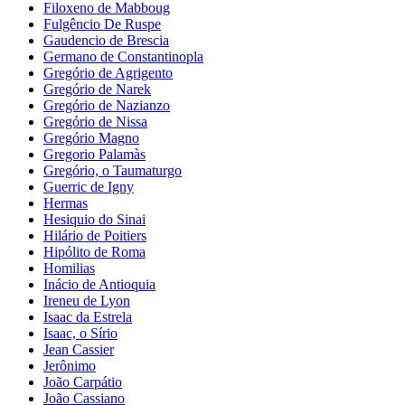
Filoxeno de Mabboug
Fulgêncio De Ruspe
Gaudencio de Brescia
Germano de Constantinopla
Gregório de Agrigento
Gregório de Narek
Gregório de Nazianzo
Gregório de Nissa
Gregório Magno
Gregorio Palamàs
Gregório, o Taumaturgo
Guerric de Igny
Hermas
Hesiquio do Sinai
Hilário de Poitiers
Hipólito de Roma
Homilias
Inácio de Antioquia
Ireneu de Lyon
Isaac da Estrela
Isaac, o Sírio
Jean Cassier
Jerônimo
João Carpátio
João Cassiano