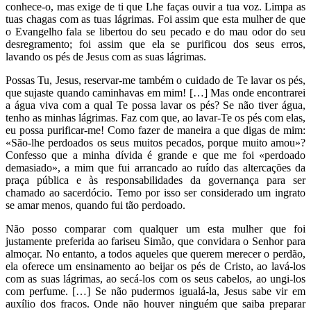
conhece-o, mas exige de ti que Lhe faças ouvir a tua voz. Limpa as
tuas chagas com as tuas lágrimas. Foi assim que esta mulher de que
o Evangelho fala se libertou do seu pecado e do mau odor do seu
desregramento; foi assim que ela se purificou dos seus erros,
lavando os pés de Jesus com as suas lágrimas.
Possas Tu, Jesus, reservar-me também o cuidado de Te lavar os pés,
que sujaste quando caminhavas em mim! […] Mas onde encontrarei
a água viva com a qual Te possa lavar os pés? Se não tiver água,
tenho as minhas lágrimas. Faz com que, ao lavar-Te os pés com elas,
eu possa purificar-me! Como fazer de maneira a que digas de mim:
«São-lhe perdoados os seus muitos pecados, porque muito amou»?
Confesso que a minha dívida é grande e que me foi «perdoado
demasiado», a mim que fui arrancado ao ruído das altercações da
praça pública e às responsabilidades da governança para ser
chamado ao sacerdócio. Temo por isso ser considerado um ingrato
se amar menos, quando fui tão perdoado.
Não posso comparar com qualquer um esta mulher que foi
justamente preferida ao fariseu Simão, que convidara o Senhor para
almoçar. No entanto, a todos aqueles que querem merecer o perdão,
ela oferece um ensinamento ao beijar os pés de Cristo, ao lavá-los
com as suas lágrimas, ao secá-los com os seus cabelos, ao ungi-los
com perfume. […] Se não pudermos igualá-la, Jesus sabe vir em
auxílio dos fracos. Onde não houver ninguém que saiba preparar