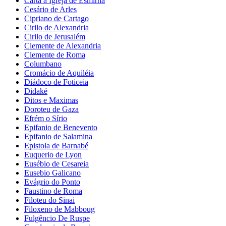
Carta a Igreja de Esmirna
Cesário de Arles
Cipriano de Cartago
Cirilo de Alexandria
Cirilo de Jerusalém
Clemente de Alexandria
Clemente de Roma
Columbano
Cromácio de Aquiléia
Diádoco de Foticeia
Didaké
Ditos e Maximas
Doroteu de Gaza
Efrém o Sírio
Epifanio de Benevento
Epifanio de Salamina
Epistola de Barnabé
Euquerio de Lyon
Eusébio de Cesareia
Eusebio Galicano
Evágrio do Ponto
Faustino de Roma
Filoteu do Sinai
Filoxeno de Mabboug
Fulgêncio De Ruspe