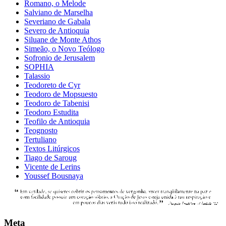
Romano, o Melode
Salviano de Marselha
Severiano de Gabala
Severo de Antioquia
Siluane de Monte Athos
Simeão, o Novo Teólogo
Sofronio de Jerusalem
SOPHIA
Talassio
Teodoreto de Cyr
Teodoro de Mopsuesto
Teodoro de Tabenisi
Teodoro Estudita
Teofilo de Antioquia
Teognosto
Tertuliano
Textos Litúrgicos
Tiago de Saroug
Vicente de Lerins
Youssef Bousnaya
Meta