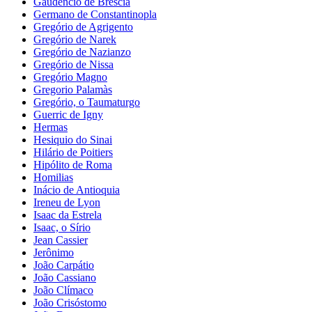
Gaudencio de Brescia
Germano de Constantinopla
Gregório de Agrigento
Gregório de Narek
Gregório de Nazianzo
Gregório de Nissa
Gregório Magno
Gregorio Palamàs
Gregório, o Taumaturgo
Guerric de Igny
Hermas
Hesiquio do Sinai
Hilário de Poitiers
Hipólito de Roma
Homilias
Inácio de Antioquia
Ireneu de Lyon
Isaac da Estrela
Isaac, o Sírio
Jean Cassier
Jerônimo
João Carpátio
João Cassiano
João Clímaco
João Crisóstomo