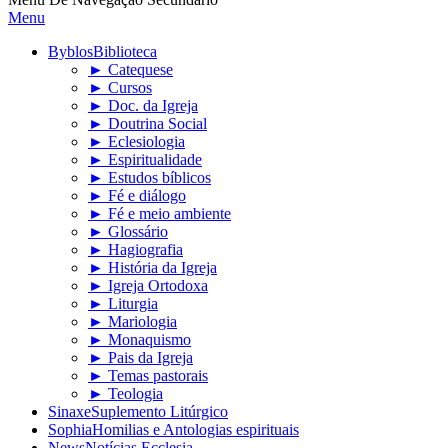
Menu
Byblos
Biblioteca
► Catequese
► Cursos
► Doc. da Igreja
► Doutrina Social
► Eclesiologia
► Espiritualidade
► Estudos bíblicos
► Fé e diálogo
► Fé e meio ambiente
► Glossário
► Hagiografia
► História da Igreja
► Igreja Ortodoxa
► Liturgia
► Mariologia
► Monaquismo
► Pais da Igreja
► Temas pastorais
► Teologia
Sinaxe
Suplemento Litúrgico
Sophia
Homilias e Antologias espirituais
News
Notícias Ecclesia