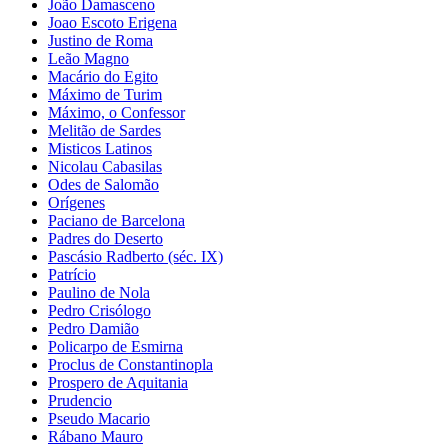
João Damasceno
Joao Escoto Erigena
Justino de Roma
Leão Magno
Macário do Egito
Máximo de Turim
Máximo, o Confessor
Melitão de Sardes
Misticos Latinos
Nicolau Cabasilas
Odes de Salomão
Orígenes
Paciano de Barcelona
Padres do Deserto
Pascásio Radberto (séc. IX)
Patrício
Paulino de Nola
Pedro Crisólogo
Pedro Damião
Policarpo de Esmirna
Proclus de Constantinopla
Prospero de Aquitania
Prudencio
Pseudo Macario
Rábano Mauro