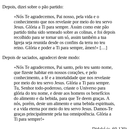
Depois, dizei sobre o pão partido:
«Nós Te agradecemos, Pai nosso, pela vida e o
conhecimento que nos revelaste por meio do teu servo
Jesus. Glória a Ti para sempre. Assim como este pão
partido tinha sido semeado sobre as colinas, e foi depois
recolhido para se tornar um só, assim também a tua
Igreja seja reunida desde os confins da terra no teu
reino. Glória e poder a Ti para sempre, ámen!» […]
Depois de saciados, agradecei deste modo:
«Nós Te agradecemos, Pai santo, pelo teu santo nome,
que fizeste habitar em nossos corações, e pelo
conhecimento, a fé e a imortalidade que nos revelaste
por meio do teu servo Jesus. Glória a Ti para sempre.
Tu, Senhor todo-poderoso, criaste o Universo para
glória do teu nome, e deste aos homens os benefícios
do alimento e da bebida, para que Te deem graças. A
nós, porém, deste um alimento e uma bebida espirituais,
e a vida eterna por meio do teu servo Jesus. Damos-Te
graças principalmente pela tua omnipotência. Glória a
Ti para sempre!»
Didaké (c. 60-120)