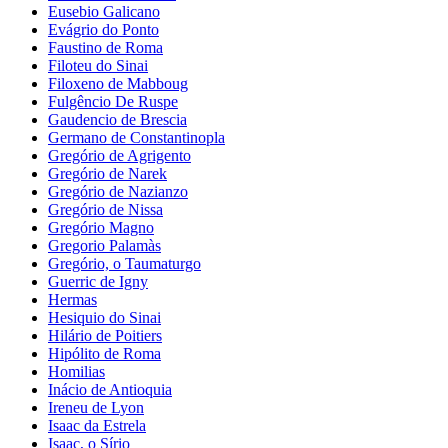
Eusebio Galicano
Evágrio do Ponto
Faustino de Roma
Filoteu do Sinai
Filoxeno de Mabboug
Fulgêncio De Ruspe
Gaudencio de Brescia
Germano de Constantinopla
Gregório de Agrigento
Gregório de Narek
Gregório de Nazianzo
Gregório de Nissa
Gregório Magno
Gregorio Palamàs
Gregório, o Taumaturgo
Guerric de Igny
Hermas
Hesiquio do Sinai
Hilário de Poitiers
Hipólito de Roma
Homilias
Inácio de Antioquia
Ireneu de Lyon
Isaac da Estrela
Isaac, o Sírio