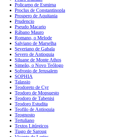
Policarpo de Esmirna
Proclus de Constantinopla
Prospero de Aquitania
Prudencio
Pseudo Macario
Rábano Mauro
Romano, o Melode
Salviano de Marselha
Severiano de Gabala
Severo de Antioquia
Siluane de Monte Athos
Simeão, o Novo Teólogo
Sofronio de Jerusalem
SOPHIA
Talassio
Teodoreto de Cyr
Teodoro de Mopsuesto
Teodoro de Tabenisi
Teodoro Estudita
Teofilo de Antioquia
Teognosto
Tertuliano
Textos Litúrgicos
Tiago de Saroug
Vicente de Lerins