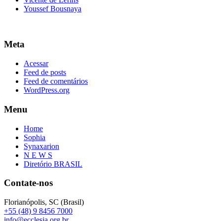
Youssef Bousnaya
Meta
Acessar
Feed de posts
Feed de comentários
WordPress.org
Menu
Home
Sophia
Synaxarion
N E W S
Diretório BRASIL
Contate-nos
Florianópolis, SC (Brasil)
+55 (48) 9 8456 7000
info@ecclesia.org.br