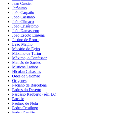
Jean Cassier
Jerônimo
João Carpátio
João Cassiano
João Clímaco
João Crisóstomo
João Damasceno
Joao Escoto Erigena
Justino de Roma
Leão Magno
Macário do Egito
Máximo de Turim
Máximo, o Confessor
Melitão de Sardes
Misticos Latinos
Nicolau Cabasilas
Odes de Salomão
Orígenes
Paciano de Barcelona
Padres do Deserto
Pascásio Radberto (séc. IX)
Patrício
Paulino de Nola
Pedro Crisólogo
Pedro Damião