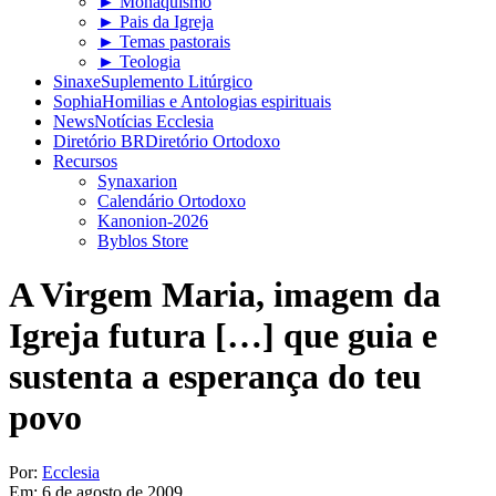
► Monaquismo
► Pais da Igreja
► Temas pastorais
► Teologia
Sinaxe
Suplemento Litúrgico
Sophia
Homilias e Antologias espirituais
News
Notícias Ecclesia
Diretório BR
Diretório Ortodoxo
Recursos
Synaxarion
Calendário Ortodoxo
Kanonion-2026
Byblos Store
A Virgem Maria, imagem da
Igreja futura […] que guia e
sustenta a esperança do teu
povo
Por:
Ecclesia
Em:
6 de agosto de 2009