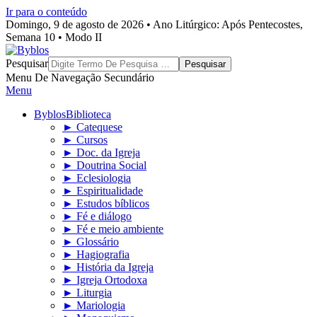
Ir para o conteúdo
Domingo, 9 de agosto de 2026 • Ano Litúrgico: Após Pentecostes,
Semana 10 • Modo II
Byblos
Pesquisar
Menu De Navegação Secundário
Menu
Byblos
Biblioteca
► Catequese
► Cursos
► Doc. da Igreja
► Doutrina Social
► Eclesiologia
► Espiritualidade
► Estudos bíblicos
► Fé e diálogo
► Fé e meio ambiente
► Glossário
► Hagiografia
► História da Igreja
► Igreja Ortodoxa
► Liturgia
► Mariologia