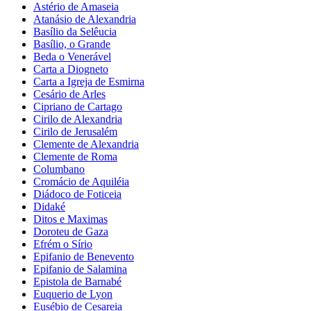
Astério de Amaseia
Atanásio de Alexandria
Basílio da Selêucia
Basílio, o Grande
Beda o Venerável
Carta a Diogneto
Carta a Igreja de Esmirna
Cesário de Arles
Cipriano de Cartago
Cirilo de Alexandria
Cirilo de Jerusalém
Clemente de Alexandria
Clemente de Roma
Columbano
Cromácio de Aquiléia
Diádoco de Foticeia
Didaké
Ditos e Maximas
Doroteu de Gaza
Efrém o Sírio
Epifanio de Benevento
Epifanio de Salamina
Epistola de Barnabé
Euquerio de Lyon
Eusébio de Cesareia