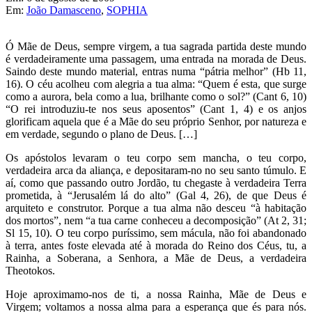
Em:
João Damasceno
,
SOPHIA
Ó Mãe de Deus, sempre virgem, a tua sagrada partida deste mundo
é verdadeiramente uma passagem, uma entrada na morada de Deus.
Saindo deste mundo material, entras numa “pátria melhor” (Hb 11,
16). O céu acolheu com alegria a tua alma: “Quem é esta, que surge
como a aurora, bela como a lua, brilhante como o sol?” (Cant 6, 10)
“O rei introduziu-te nos seus aposentos” (Cant 1, 4) e os anjos
glorificam aquela que é a Mãe do seu próprio Senhor, por natureza e
em verdade, segundo o plano de Deus. […]
Os apóstolos levaram o teu corpo sem mancha, o teu corpo,
verdadeira arca da aliança, e depositaram-no no seu santo túmulo. E
aí, como que passando outro Jordão, tu chegaste à verdadeira Terra
prometida, à “Jerusalém lá do alto” (Gal 4, 26), de que Deus é
arquiteto e construtor. Porque a tua alma não desceu “à habitação
dos mortos”, nem “a tua carne conheceu a decomposição” (At 2, 31;
Sl 15, 10). O teu corpo puríssimo, sem mácula, não foi abandonado
à terra, antes foste elevada até à morada do Reino dos Céus, tu, a
Rainha, a Soberana, a Senhora, a Mãe de Deus, a verdadeira
Theotokos.
Hoje aproximamo-nos de ti, a nossa Rainha, Mãe de Deus e
Virgem; voltamos a nossa alma para a esperança que és para nós.