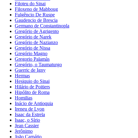
Filoteu do Sinai
Filoxeno de Mabboug
Fulgêncio De Ruspe
Gaudencio de Brescia
Germano de Constantinopla
Gregório de Agrigento
Gregório de Narek
Gregório de Nazianzo
Gregório de Nissa
Gregório Magno
Gregorio Palamàs
Gregório, o Taumaturgo
Guerric de Igny
Hermas
Hesiquio do Sinai
Hilário de Poitiers
Hipólito de Roma
Homilias
Inácio de Antioquia
Ireneu de Lyon
Isaac da Estrela
Isaac, o Sírio
Jean Cassier
Jerônimo
João Carpátio