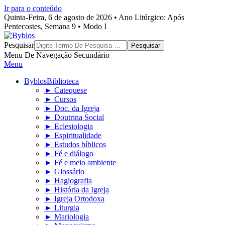
Ir para o conteúdo
Quinta-Feira, 6 de agosto de 2026 • Ano Litúrgico: Após
Pentecostes, Semana 9 • Modo I
Byblos
Pesquisar
Menu De Navegação Secundário
Menu
Byblos
Biblioteca
► Catequese
► Cursos
► Doc. da Igreja
► Doutrina Social
► Eclesiologia
► Espiritualidade
► Estudos bíblicos
► Fé e diálogo
► Fé e meio ambiente
► Glossário
► Hagiografia
► História da Igreja
► Igreja Ortodoxa
► Liturgia
► Mariologia