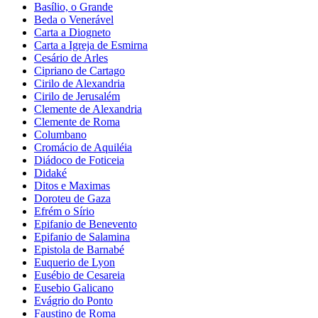
Basílio, o Grande
Beda o Venerável
Carta a Diogneto
Carta a Igreja de Esmirna
Cesário de Arles
Cipriano de Cartago
Cirilo de Alexandria
Cirilo de Jerusalém
Clemente de Alexandria
Clemente de Roma
Columbano
Cromácio de Aquiléia
Diádoco de Foticeia
Didaké
Ditos e Maximas
Doroteu de Gaza
Efrém o Sírio
Epifanio de Benevento
Epifanio de Salamina
Epistola de Barnabé
Euquerio de Lyon
Eusébio de Cesareia
Eusebio Galicano
Evágrio do Ponto
Faustino de Roma