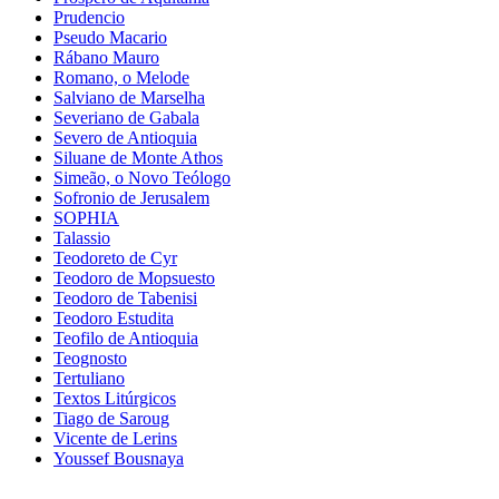
Prudencio
Pseudo Macario
Rábano Mauro
Romano, o Melode
Salviano de Marselha
Severiano de Gabala
Severo de Antioquia
Siluane de Monte Athos
Simeão, o Novo Teólogo
Sofronio de Jerusalem
SOPHIA
Talassio
Teodoreto de Cyr
Teodoro de Mopsuesto
Teodoro de Tabenisi
Teodoro Estudita
Teofilo de Antioquia
Teognosto
Tertuliano
Textos Litúrgicos
Tiago de Saroug
Vicente de Lerins
Youssef Bousnaya