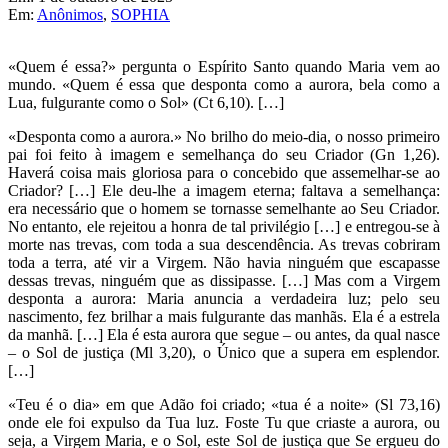
Em:
Anônimos
,
SOPHIA
«Quem é essa?» pergunta o Espírito Santo quando Maria vem ao
mundo. «Quem é essa que desponta como a aurora, bela como a
Lua, fulgurante como o Sol» (Ct 6,10). […]
«Desponta como a aurora.» No brilho do meio-dia, o nosso primeiro
pai foi feito à imagem e semelhança do seu Criador (Gn 1,26).
Haverá coisa mais gloriosa para o concebido que assemelhar-se ao
Criador? […] Ele deu-lhe a imagem eterna; faltava a semelhança:
era necessário que o homem se tornasse semelhante ao Seu Criador.
No entanto, ele rejeitou a honra de tal privilégio […] e entregou-se à
morte nas trevas, com toda a sua descendência. As trevas cobriram
toda a terra, até vir a Virgem. Não havia ninguém que escapasse
dessas trevas, ninguém que as dissipasse. […] Mas com a Virgem
desponta a aurora: Maria anuncia a verdadeira luz; pelo seu
nascimento, fez brilhar a mais fulgurante das manhãs. Ela é a estrela
da manhã. […] Ela é esta aurora que segue – ou antes, da qual nasce
– o Sol de justiça (Ml 3,20), o Único que a supera em esplendor.
[…]
«Teu é o dia» em que Adão foi criado; «tua é a noite» (Sl 73,16)
onde ele foi expulso da Tua luz. Foste Tu que criaste a aurora, ou
seja, a Virgem Maria, e o Sol, este Sol de justiça que Se ergueu do