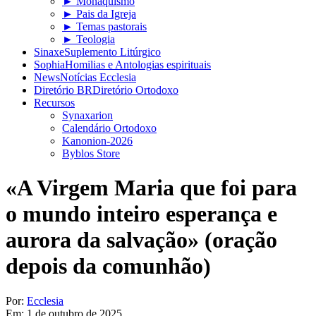
► Monaquismo
► Pais da Igreja
► Temas pastorais
► Teologia
Sinaxe
Suplemento Litúrgico
Sophia
Homilias e Antologias espirituais
News
Notícias Ecclesia
Diretório BR
Diretório Ortodoxo
Recursos
Synaxarion
Calendário Ortodoxo
Kanonion-2026
Byblos Store
«A Virgem Maria que foi para
o mundo inteiro esperança e
aurora da salvação» (oração
depois da comunhão)
Por:
Ecclesia
Em:
1 de outubro de 2025