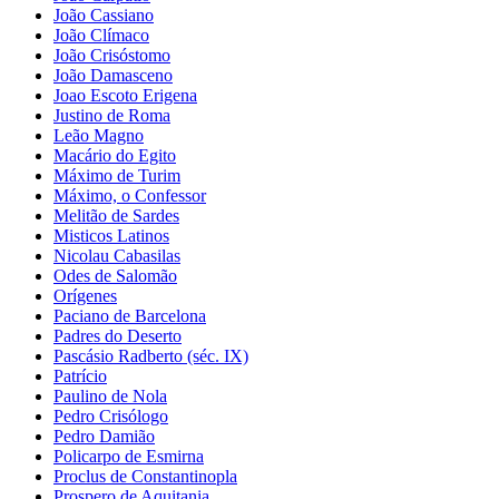
João Cassiano
João Clímaco
João Crisóstomo
João Damasceno
Joao Escoto Erigena
Justino de Roma
Leão Magno
Macário do Egito
Máximo de Turim
Máximo, o Confessor
Melitão de Sardes
Misticos Latinos
Nicolau Cabasilas
Odes de Salomão
Orígenes
Paciano de Barcelona
Padres do Deserto
Pascásio Radberto (séc. IX)
Patrício
Paulino de Nola
Pedro Crisólogo
Pedro Damião
Policarpo de Esmirna
Proclus de Constantinopla
Prospero de Aquitania