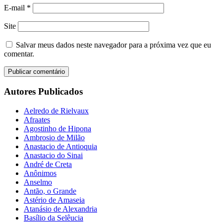
E-mail
*
Site
Salvar meus dados neste navegador para a próxima vez que eu
comentar.
Autores Publicados
Aelredo de Rielvaux
Afraates
Agostinho de Hipona
Ambrosio de Milão
Anastacio de Antioquia
Anastacio do Sinai
André de Creta
Anônimos
Anselmo
Antão, o Grande
Astério de Amaseia
Atanásio de Alexandria
Basílio da Selêucia