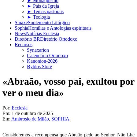
► Monaquismo
► Pais da Igreja
► Temas pastorais
► Teologia
Sinaxe
Suplemento Litúrgico
Sophia
Homilias e Antologias espirituais
News
Notícias Ecclesia
Diretório BR
Diretório Ortodoxo
Recursos
Synaxarion
Calendário Ortodoxo
Kanonion-2026
Byblos Store
«Abraão, vosso pai, exultou por
ver o meu dia»
Por:
Ecclesia
Em:
1 de outubro de 2025
Em:
Ambrosio de Milão
,
SOPHIA
Consideremos a recompensa que Abraão pede ao Senhor. Não Lhe