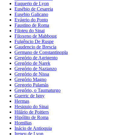
Euquerio de Lyon
Eusébio de Cesareia
Eusebio Galicano
Evágrio do Ponto
Faustino de Roma
Filoteu do Sinai
Filoxeno de Mabboug
Fulgêncio De Ruspe
Gaudencio de Brescia
Germano de Constantinopla
Gregório de Agrigento
Gregório de Narek
Gregório de Nazianzo
Gregório de Nissa
Gregório Magno
Gregorio Palamàs
Gregório, o Taumaturgo
Guerric de Igny
Hermas
Hesiquio do Sinai
Hilário de Poitiers
Hipólito de Roma
Homilias
Inácio de Antioquia
Ireneu de Lyon