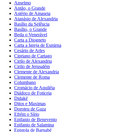
Anselmo
Antão, o Grande
Astério de Amaseia
Atanásio de Alexandria
Basílio da Selêucia
Basílio, o Grande
Beda o Venerável
Carta a Diogneto
Carta a Igreja de Esmirna
Cesário de Arles
Cipriano de Cartago
Cirilo de Alexandria
Cirilo de Jerusalém
Clemente de Alexandria
Clemente de Roma
Columbano
Cromácio de Aquiléia
Diádoco de Foticeia
Didaké
Ditos e Maximas
Doroteu de Gaza
Efrém o Sírio
Epifanio de Benevento
Epifanio de Salamina
Epistola de Barnabé