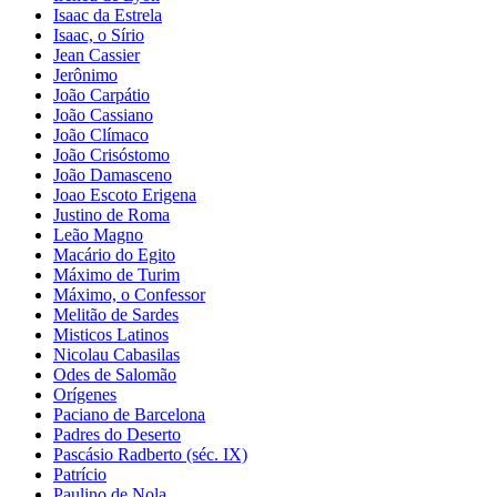
Isaac da Estrela
Isaac, o Sírio
Jean Cassier
Jerônimo
João Carpátio
João Cassiano
João Clímaco
João Crisóstomo
João Damasceno
Joao Escoto Erigena
Justino de Roma
Leão Magno
Macário do Egito
Máximo de Turim
Máximo, o Confessor
Melitão de Sardes
Misticos Latinos
Nicolau Cabasilas
Odes de Salomão
Orígenes
Paciano de Barcelona
Padres do Deserto
Pascásio Radberto (séc. IX)
Patrício
Paulino de Nola