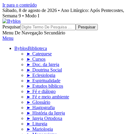
Ir para o conteúdo
Sábado, 8 de agosto de 2026 • Ano Litúrgico: Após Pentecostes,
Semana 9 • Modo I
Byblos
Pesquisar
Menu De Navegação Secundário
Menu
Byblos
Biblioteca
► Catequese
► Cursos
► Doc. da Igreja
► Doutrina Social
► Eclesiologia
► Espiritualidade
► Estudos bíblicos
► Fé e diálogo
► Fé e meio ambiente
► Glossário
► Hagiografia
► História da Igreja
► Igreja Ortodoxa
► Liturgia
► Mariologia