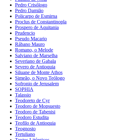
Pedro Crisólogo
Pedro Damião
Policarpo de Esmirna
Proclus de Constantinopla
Prospero de Aquitania
Prudencio
Pseudo Macario
Rábano Mauro
Romano, o Melode
Salviano de Marselha
Severiano de Gabala
Severo de Antioquia
Siluane de Monte Athos
Simeão, o Novo Teólogo
Sofronio de Jerusalem
SOPHIA
Talassio
Teodoreto de Cyr
Teodoro de Mopsuesto
Teodoro de Tabenisi
Teodoro Estudita
Teofilo de Antioquia
Teognosto
Tertuliano
Textos Litúrgicos