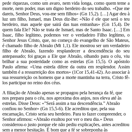
pede riquezas, como um avaro, nem vida longa, como quem teme a
morte, nem poder, mas um digno herdeiro do seu trabalho. «Que me
dareis, Senhor Deus, vou-me sem filhos» (Gn 15,2). […] Agar deu à
luz um filho, Ismael, mas Deus diz-lhe: «Não é ele que será o teu
herdeiro, mas aquele que sairá das tuas entranhas» (Gn 15,4). De
quem fala Ele? Não se trata de Ismael, mas de Santo Isaac. […] Em
Isaac, filho legítimo, podemos ver o verdadeiro Filho legítimo, o
Senhor Jesus Cristo, que, no começo do evangelho de São Mateus,
é chamado filho de Abraão (Mt 1,1). Ele mostrou ser um verdadeiro
filho de Abraão, fazendo resplandecer a descendência do seu
antepassado; foi graças a Ele que Abraão, olhando para o céu, viu
brilhar a sua posteridade como as estrelas (Gn 15,5). O apóstolo
Paulo afirma: «Uma estrela difere da outra em resplendor. Assim
também é a ressurreição dos mortos» (1Cor 15,41-42). Ao associar à
sua ressurreição os homens que a morte mantinha na terra, Cristo fê-
los participar no reino dos céus.
A filiação de Abraão apenas se propagou pela herança da fé, que
nos prepara para o céu, nos aproxima dos anjos, nos eleva até às
estrelas. Disse Deus: «”Será assim a tua descendência.” Abraão
confiou no Senhor» (Gn 15,5-6). Ele acreditou que, pela sua
encarnação, Cristo seria seu herdeiro. Para to fazer compreender, o
Senhor afirmou: «Abraão exultou por ver o meu dia.» Deus
considerou-o justo porque ele não pediu explicações, antes acreditou
sem a menor hesitação. É bom que a fé se sobreponha às