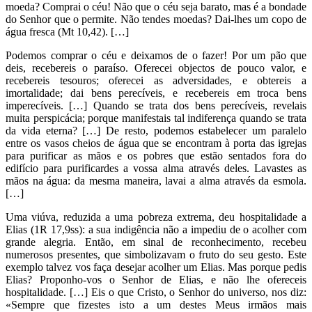
moeda? Comprai o céu! Não que o céu seja barato, mas é a bondade
do Senhor que o permite. Não tendes moedas? Dai-lhes um copo de
água fresca (Mt 10,42). […]
Podemos comprar o céu e deixamos de o fazer! Por um pão que
deis, recebereis o paraíso. Oferecei objectos de pouco valor, e
recebereis tesouros; oferecei as adversidades, e obtereis a
imortalidade; dai bens perecíveis, e recebereis em troca bens
imperecíveis. […] Quando se trata dos bens perecíveis, revelais
muita perspicácia; porque manifestais tal indiferença quando se trata
da vida eterna? […] De resto, podemos estabelecer um paralelo
entre os vasos cheios de água que se encontram à porta das igrejas
para purificar as mãos e os pobres que estão sentados fora do
edifício para purificardes a vossa alma através deles. Lavastes as
mãos na água: da mesma maneira, lavai a alma através da esmola.
[…]
Uma viúva, reduzida a uma pobreza extrema, deu hospitalidade a
Elias (1R 17,9ss): a sua indigência não a impediu de o acolher com
grande alegria. Então, em sinal de reconhecimento, recebeu
numerosos presentes, que simbolizavam o fruto do seu gesto. Este
exemplo talvez vos faça desejar acolher um Elias. Mas porque pedis
Elias? Proponho-vos o Senhor de Elias, e não lhe ofereceis
hospitalidade. […] Eis o que Cristo, o Senhor do universo, nos diz:
«Sempre que fizestes isto a um destes Meus irmãos mais