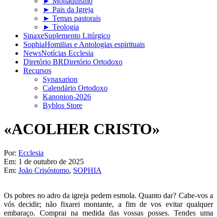
► Monaquismo
► Pais da Igreja
► Temas pastorais
► Teologia
Sinaxe
Suplemento Litúrgico
Sophia
Homilias e Antologias espirituais
News
Notícias Ecclesia
Diretório BR
Diretório Ortodoxo
Recursos
Synaxarion
Calendário Ortodoxo
Kanonion-2026
Byblos Store
«ACOLHER CRISTO»
Por:
Ecclesia
Em:
1 de outubro de 2025
Em:
João Crisóstomo
,
SOPHIA
Os pobres no adro da igreja pedem esmola. Quanto dar? Cabe-vos a
vós decidir; não fixarei montante, a fim de vos evitar qualquer
embaraço. Comprai na medida das vossas posses. Tendes uma