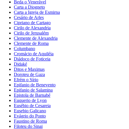
Beda o Venerável
Carta a Diogneto
Carta a Igreja de Esmirna
Cesário de Arles
Cipriano de Cartago
Cirilo de Alexandria
Cirilo de Jerusalém
Clemente de Alexandria
Clemente de Roma
Columbano
Cromácio de Aquiléia
Diádoco de Foticeia
Didaké
Ditos e Maximas
Doroteu de Gaza
Efrém o Sírio
Epifanio de Benevento
Epifanio de Salamina
Epistola de Barnabé
Euquerio de Lyon
Eusébio de Cesareia
Eusebio Galicano
Evágrio do Ponto
Faustino de Roma
Filoteu do Sinai