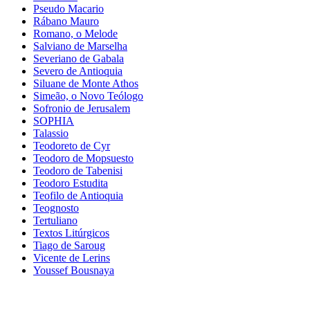
Pseudo Macario
Rábano Mauro
Romano, o Melode
Salviano de Marselha
Severiano de Gabala
Severo de Antioquia
Siluane de Monte Athos
Simeão, o Novo Teólogo
Sofronio de Jerusalem
SOPHIA
Talassio
Teodoreto de Cyr
Teodoro de Mopsuesto
Teodoro de Tabenisi
Teodoro Estudita
Teofilo de Antioquia
Teognosto
Tertuliano
Textos Litúrgicos
Tiago de Saroug
Vicente de Lerins
Youssef Bousnaya