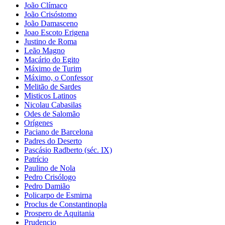
João Clímaco
João Crisóstomo
João Damasceno
Joao Escoto Erigena
Justino de Roma
Leão Magno
Macário do Egito
Máximo de Turim
Máximo, o Confessor
Melitão de Sardes
Misticos Latinos
Nicolau Cabasilas
Odes de Salomão
Orígenes
Paciano de Barcelona
Padres do Deserto
Pascásio Radberto (séc. IX)
Patrício
Paulino de Nola
Pedro Crisólogo
Pedro Damião
Policarpo de Esmirna
Proclus de Constantinopla
Prospero de Aquitania
Prudencio