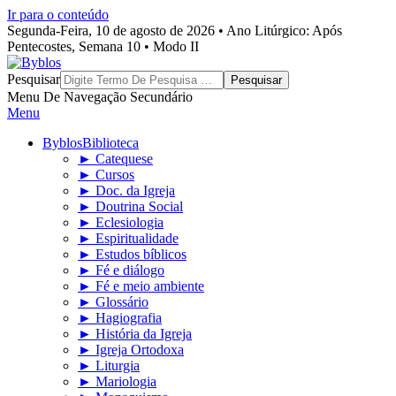
Ir para o conteúdo
Segunda-Feira, 10 de agosto de 2026 • Ano Litúrgico: Após
Pentecostes, Semana 10 • Modo II
Byblos
Pesquisar
Menu De Navegação Secundário
Menu
Byblos
Biblioteca
► Catequese
► Cursos
► Doc. da Igreja
► Doutrina Social
► Eclesiologia
► Espiritualidade
► Estudos bíblicos
► Fé e diálogo
► Fé e meio ambiente
► Glossário
► Hagiografia
► História da Igreja
► Igreja Ortodoxa
► Liturgia
► Mariologia