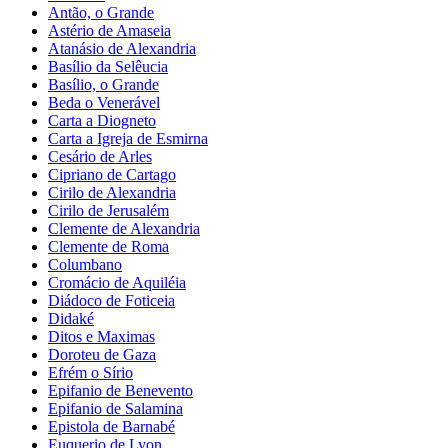
Antão, o Grande
Astério de Amaseia
Atanásio de Alexandria
Basílio da Selêucia
Basílio, o Grande
Beda o Venerável
Carta a Diogneto
Carta a Igreja de Esmirna
Cesário de Arles
Cipriano de Cartago
Cirilo de Alexandria
Cirilo de Jerusalém
Clemente de Alexandria
Clemente de Roma
Columbano
Cromácio de Aquiléia
Diádoco de Foticeia
Didaké
Ditos e Maximas
Doroteu de Gaza
Efrém o Sírio
Epifanio de Benevento
Epifanio de Salamina
Epistola de Barnabé
Euquerio de Lyon