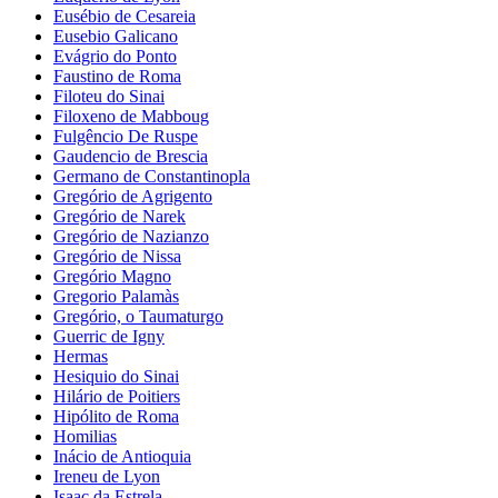
Eusébio de Cesareia
Eusebio Galicano
Evágrio do Ponto
Faustino de Roma
Filoteu do Sinai
Filoxeno de Mabboug
Fulgêncio De Ruspe
Gaudencio de Brescia
Germano de Constantinopla
Gregório de Agrigento
Gregório de Narek
Gregório de Nazianzo
Gregório de Nissa
Gregório Magno
Gregorio Palamàs
Gregório, o Taumaturgo
Guerric de Igny
Hermas
Hesiquio do Sinai
Hilário de Poitiers
Hipólito de Roma
Homilias
Inácio de Antioquia
Ireneu de Lyon
Isaac da Estrela