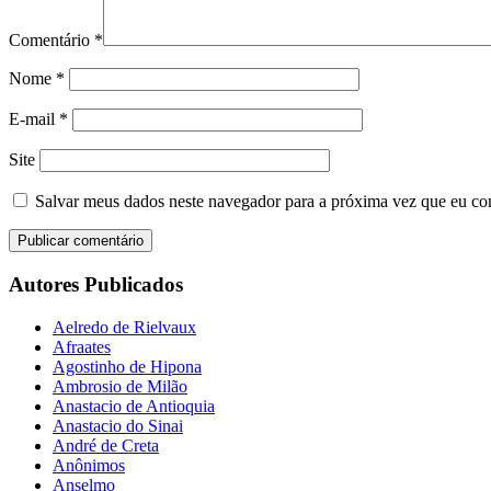
Comentário
*
Nome
*
E-mail
*
Site
Salvar meus dados neste navegador para a próxima vez que eu co
Autores Publicados
Aelredo de Rielvaux
Afraates
Agostinho de Hipona
Ambrosio de Milão
Anastacio de Antioquia
Anastacio do Sinai
André de Creta
Anônimos
Anselmo