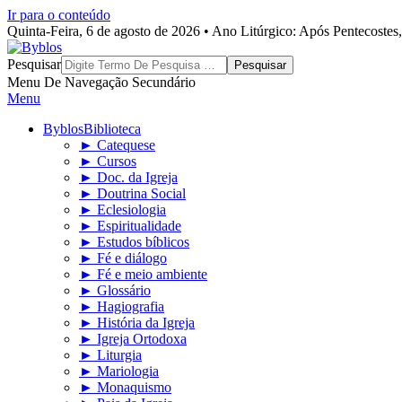
Ir para o conteúdo
Quinta-Feira, 6 de agosto de 2026 • Ano Litúrgico: Após Pentecoste
Byblos
Pesquisar
Menu De Navegação Secundário
Menu
Byblos
Biblioteca
► Catequese
► Cursos
► Doc. da Igreja
► Doutrina Social
► Eclesiologia
► Espiritualidade
► Estudos bíblicos
► Fé e diálogo
► Fé e meio ambiente
► Glossário
► Hagiografia
► História da Igreja
► Igreja Ortodoxa
► Liturgia
► Mariologia
► Monaquismo