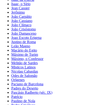
Isaac, o Sírio
Jean Cassier
Jerônimo
João Carpátio
João Cassiano
João Clímaco
João Crisóstomo
João Damasceno
Joao Escoto Erigena
Justino de Roma
Leão Magno
Macário do Egito
Máximo de Turim
Máximo, o Confessor
Melitão de Sardes
Misticos Latinos
Nicolau Cabasilas
Odes de Salomão
Orígenes
Paciano de Barcelona
Padres do Deserto
Pascásio Radberto (séc. IX)
Patrício
Paulino de Nola