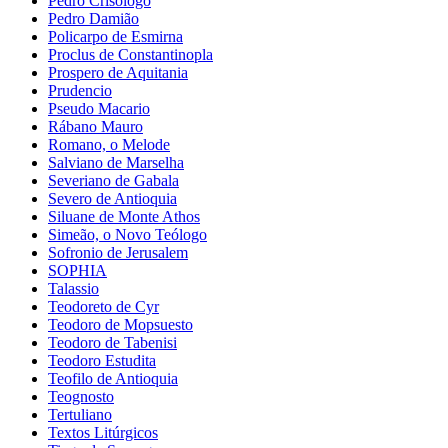
Pedro Crisólogo
Pedro Damião
Policarpo de Esmirna
Proclus de Constantinopla
Prospero de Aquitania
Prudencio
Pseudo Macario
Rábano Mauro
Romano, o Melode
Salviano de Marselha
Severiano de Gabala
Severo de Antioquia
Siluane de Monte Athos
Simeão, o Novo Teólogo
Sofronio de Jerusalem
SOPHIA
Talassio
Teodoreto de Cyr
Teodoro de Mopsuesto
Teodoro de Tabenisi
Teodoro Estudita
Teofilo de Antioquia
Teognosto
Tertuliano
Textos Litúrgicos