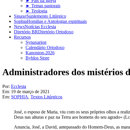
► Pais da Igreja
► Temas pastorais
► Teologia
Sinaxe
Suplemento Litúrgico
Sophia
Homilias e Antologias espirituais
News
Notícias Ecclesia
Diretório BR
Diretório Ortodoxo
Recursos
Synaxarion
Calendário Ortodoxo
Kanonion-2026
Byblos Store
Administradores dos mistérios d
Por:
Ecclesia
Em:
19 de março de 2021
Em:
SOPHIA
,
Textos Litúrgicos
José, o esposo de Maria, viu com os seus próprios olhos a real
Deus nas alturas e paz na Terra aos homens do seu agrado» (Lc
Anuncia, José, a David, antepassado do Homem-Deus, as maravi