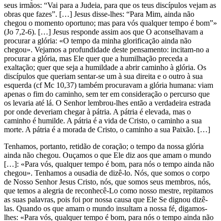
seus irmãos: “Vai para a Judeia, para que os teus discípulos vejam as
obras que fazes”. […] Jesus disse-lhes: “Para Mim, ainda não
chegou o momento oportuno; mas para vós qualquer tempo é bom”»
(Jo 7,2-6). […] Jesus responde assim aos que O aconselhavam a
procurar a glória: «O tempo da minha glorificação ainda não
chegou». Vejamos a profundidade deste pensamento: incitam-no a
procurar a glória, mas Ele quer que a humilhação preceda a
exaltação; quer que seja a humildade a abrir caminho à glória. Os
discípulos que queriam sentar-se um à sua direita e o outro à sua
esquerda (cf Mc 10,37) também procuravam a glória humana: viam
apenas o fim do caminho, sem ter em consideração o percurso que
os levaria até lá. O Senhor lembrou-lhes então a verdadeira estrada
por onde deveriam chegar à pátria. A pátria é elevada, mas o
caminho é humilde. A pátria é a vida de Cristo, o caminho a sua
morte. A pátria é a morada de Cristo, o caminho a sua Paixão. […]
Tenhamos, portanto, retidão de coração; o tempo da nossa glória
ainda não chegou. Ouçamos o que Ele diz aos que amam o mundo
[…]: «Para vós, qualquer tempo é bom, para nós o tempo ainda não
chegou». Tenhamos a ousadia de dizê-lo. Nós, que somos o corpo
de Nosso Senhor Jesus Cristo, nós, que somos seus membros, nós,
que temos a alegria de reconhecê-Lo como nosso mestre, repitamos
as suas palavras, pois foi por nossa causa que Ele Se dignou dizê-
las. Quando os que amam o mundo insultam a nossa fé, digamos-
lhes: «Para vós, qualquer tempo é bom, para nós o tempo ainda não