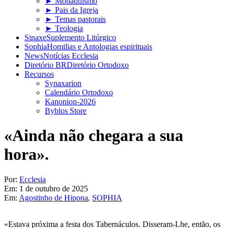
► Monaquismo
► Pais da Igreja
► Temas pastorais
► Teologia
Sinaxe
Suplemento Litúrgico
Sophia
Homilias e Antologias espirituais
News
Notícias Ecclesia
Diretório BR
Diretório Ortodoxo
Recursos
Synaxarion
Calendário Ortodoxo
Kanonion-2026
Byblos Store
«Ainda não chegara a sua
hora».
Por:
Ecclesia
Em:
1 de outubro de 2025
Em:
Agostinho de Hipona
,
SOPHIA
«Estava próxima a festa dos Tabernáculos. Disseram-Lhe, então, os