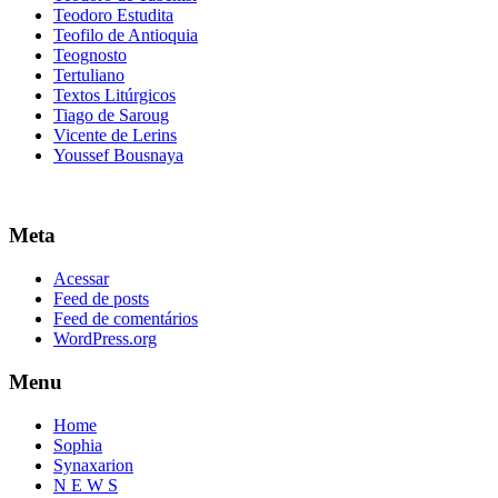
Teodoro Estudita
Teofilo de Antioquia
Teognosto
Tertuliano
Textos Litúrgicos
Tiago de Saroug
Vicente de Lerins
Youssef Bousnaya
Meta
Acessar
Feed de posts
Feed de comentários
WordPress.org
Menu
Home
Sophia
Synaxarion
N E W S