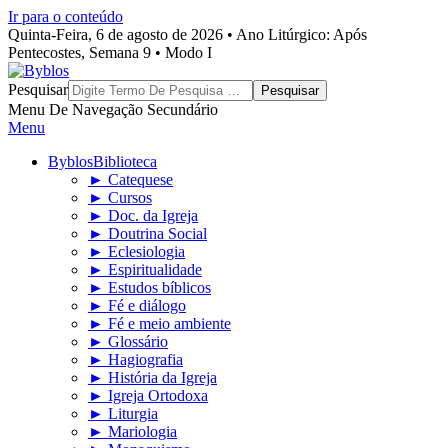
Ir para o conteúdo
Quinta-Feira, 6 de agosto de 2026 • Ano Litúrgico: Após
Pentecostes, Semana 9 • Modo I
Byblos
Pesquisar
Menu De Navegação Secundário
Menu
Byblos
Biblioteca
► Catequese
► Cursos
► Doc. da Igreja
► Doutrina Social
► Eclesiologia
► Espiritualidade
► Estudos bíblicos
► Fé e diálogo
► Fé e meio ambiente
► Glossário
► Hagiografia
► História da Igreja
► Igreja Ortodoxa
► Liturgia
► Mariologia