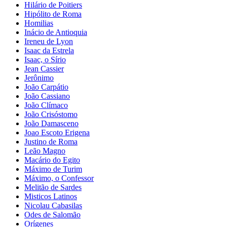
Hilário de Poitiers
Hipólito de Roma
Homilias
Inácio de Antioquia
Ireneu de Lyon
Isaac da Estrela
Isaac, o Sírio
Jean Cassier
Jerônimo
João Carpátio
João Cassiano
João Clímaco
João Crisóstomo
João Damasceno
Joao Escoto Erigena
Justino de Roma
Leão Magno
Macário do Egito
Máximo de Turim
Máximo, o Confessor
Melitão de Sardes
Misticos Latinos
Nicolau Cabasilas
Odes de Salomão
Orígenes