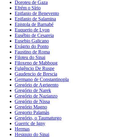
Doroteu de Gaza
Efrém o Sírio
Epifanio de Benevento
Epifanio de Salamina
Epistola de Barnabé
Euquerio de Lyon
Eusébio de Cesareia
Eusebio Galicano
Evágrio do Ponto
Faustino de Roma
Filoteu do Sinai
Filoxeno de Mabboug
Fulgêncio De Ruspe
Gaudencio de Brescia
Germano de Constantinopla
Gregório de Agrigento
Gregório de Narek
Gregório de Nazianzo
Gregório de Nissa
Gregório Magno
Gregorio Palamàs
Gregório, o Taumaturgo
Guerric de Igny
Hermas
Hesiquio do Sinai