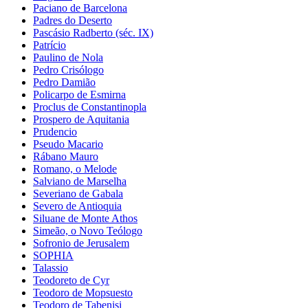
Paciano de Barcelona
Padres do Deserto
Pascásio Radberto (séc. IX)
Patrício
Paulino de Nola
Pedro Crisólogo
Pedro Damião
Policarpo de Esmirna
Proclus de Constantinopla
Prospero de Aquitania
Prudencio
Pseudo Macario
Rábano Mauro
Romano, o Melode
Salviano de Marselha
Severiano de Gabala
Severo de Antioquia
Siluane de Monte Athos
Simeão, o Novo Teólogo
Sofronio de Jerusalem
SOPHIA
Talassio
Teodoreto de Cyr
Teodoro de Mopsuesto
Teodoro de Tabenisi