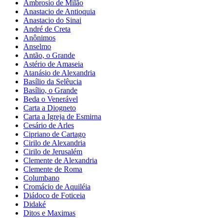
Ambrosio de Milão
Anastacio de Antioquia
Anastacio do Sinai
André de Creta
Anônimos
Anselmo
Antão, o Grande
Astério de Amaseia
Atanásio de Alexandria
Basílio da Selêucia
Basílio, o Grande
Beda o Venerável
Carta a Diogneto
Carta a Igreja de Esmirna
Cesário de Arles
Cipriano de Cartago
Cirilo de Alexandria
Cirilo de Jerusalém
Clemente de Alexandria
Clemente de Roma
Columbano
Cromácio de Aquiléia
Diádoco de Foticeia
Didaké
Ditos e Maximas