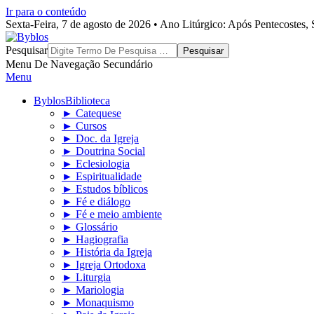
Ir para o conteúdo
Sexta-Feira, 7 de agosto de 2026 • Ano Litúrgico: Após Pentecostes
Byblos
Pesquisar
Menu De Navegação Secundário
Menu
Byblos
Biblioteca
► Catequese
► Cursos
► Doc. da Igreja
► Doutrina Social
► Eclesiologia
► Espiritualidade
► Estudos bíblicos
► Fé e diálogo
► Fé e meio ambiente
► Glossário
► Hagiografia
► História da Igreja
► Igreja Ortodoxa
► Liturgia
► Mariologia
► Monaquismo