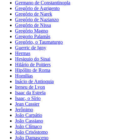
Germano de Constantinopla
Gregório de Agrigento
Gregório de Narek
Gregório de Nazianzo
Gregório de Nissa
Gregório Magno
Gregorio Palamàs
Gregório, o Taumaturgo
Guerric de Igny
Hermas
Hesiquio do Sinai
Hilário de Poitiers
Hipólito de Roma
Homilias
Inácio de Antioquia
Ireneu de Lyon
Isaac da Estrela
Isaac, o Sírio
Jean Cassier
Jerônimo
João Carpátio
João Cassiano
João Clímaco
João Crisóstomo
João Damasceno