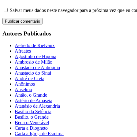
Salvar meus dados neste navegador para a próxima vez que eu co
Autores Publicados
Aelredo de Rielvaux
Afraates
Agostinho de Hipona
Ambrosio de Milão
Anastacio de Antioquia
Anastacio do Sinai
André de Creta
Anônimos
Anselmo
Antão, o Grande
Astério de Amaseia
Atanásio de Alexandria
Basílio da Selêucia
Basílio, o Grande
Beda o Venerável
Carta a Diogneto
Carta a Igreja de Esmirna