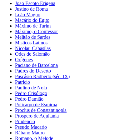
Joao Escoto Erigena
Justino de Roma
Leão Magno
Macário do Egito
Máximo de Turim
Máximo, o Confessor
Melitão de Sardes
Misticos Latinos
Nicolau Cabasilas
Odes de Salomão
Orígenes
Paciano de Barcelona
Padres do Deserto
Pascásio Radberto (séc. IX)
Patrício
Paulino de Nola
Pedro Crisólogo
Pedro Damião
Policarpo de Esmirna
Proclus de Constantinopla
Prospero de Aquitania
Prudencio
Pseudo Macario
Rábano Mauro
Romano, o Melode