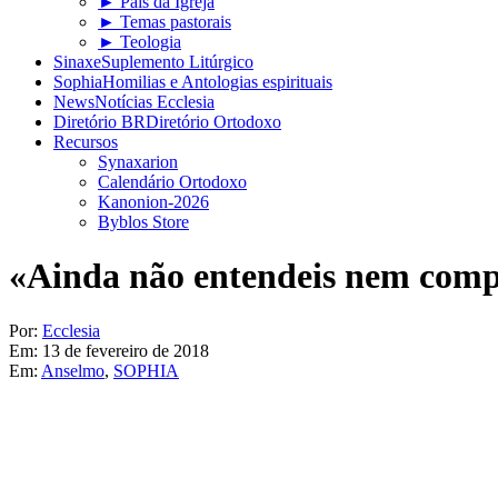
► Pais da Igreja
► Temas pastorais
► Teologia
Sinaxe
Suplemento Litúrgico
Sophia
Homilias e Antologias espirituais
News
Notícias Ecclesia
Diretório BR
Diretório Ortodoxo
Recursos
Synaxarion
Calendário Ortodoxo
Kanonion-2026
Byblos Store
«Ainda não entendeis nem comp
Por:
Ecclesia
Em:
13 de fevereiro de 2018
Em:
Anselmo
,
SOPHIA