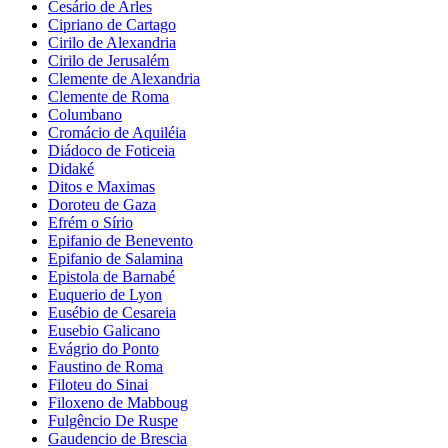
Cesário de Arles
Cipriano de Cartago
Cirilo de Alexandria
Cirilo de Jerusalém
Clemente de Alexandria
Clemente de Roma
Columbano
Cromácio de Aquiléia
Diádoco de Foticeia
Didaké
Ditos e Maximas
Doroteu de Gaza
Efrém o Sírio
Epifanio de Benevento
Epifanio de Salamina
Epistola de Barnabé
Euquerio de Lyon
Eusébio de Cesareia
Eusebio Galicano
Evágrio do Ponto
Faustino de Roma
Filoteu do Sinai
Filoxeno de Mabboug
Fulgêncio De Ruspe
Gaudencio de Brescia