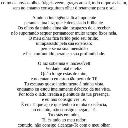
como os nossos olhos frágeis veem, graças ao sol, tudo o que avistam,
sem no entanto conseguirem olhar diretamente para o sol.
A minha inteligência fica impotente
perante a tua luz, que é demasiado brilhante.
Os olhos da minha alma são incapazes de a receber,
não suportando sequer permanecer muito tempo fixos nela.
O meu olhar fica ferido pelo seu brilho,
ultrapassado pela sua extensão;
perde-se na sua imensidão
e fica confundido perante a sua profundidade.
Ó luz soberana e inacessível!
Verdade total e feliz!
Quão longe estás de mim,
e no entanto eu estou tão perto de Ti!
Tu escapas quase inteiramente à minha vista,
enquanto eu estou inteiramente debaixo da tua vista.
Por todo o lado irradia a plenitude da tua presença,
e eu não consigo ver-Te.
É em Ti que ajo e que tenho a minha existência;
no entanto, não consigo chegar a Ti.
Tu estás em mim,
Tu és tudo ao meu redor;
contudo, não consigo alcançar-Te com o meu olhar.