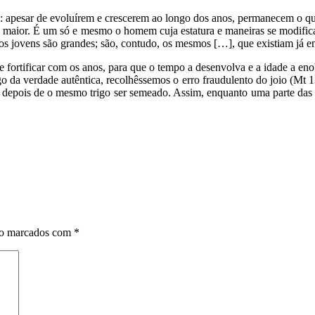
s: apesar de evoluírem e crescerem ao longo dos anos, permanecem o qu
ade maior. É um só e mesmo o homem cuja estatura e maneiras se modifi
s jovens são grandes; são, contudo, os mesmos […], que existiam já e
e fortificar com os anos, para que o tempo a desenvolva e a idade a enob
o da verdade autêntica, recolhêssemos o erro fraudulento do joio (Mt 13
u depois de o mesmo trigo ser semeado. Assim, enquanto uma parte das
ão marcados com
*