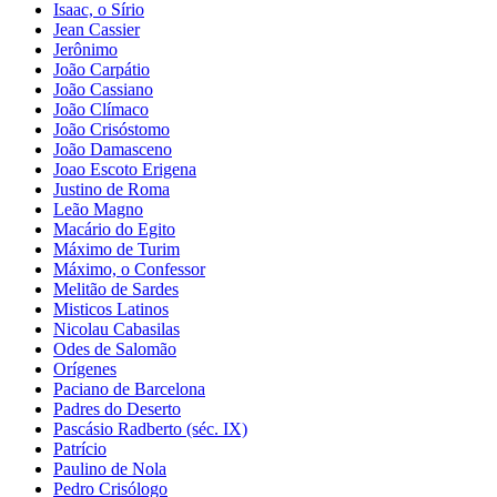
Isaac, o Sírio
Jean Cassier
Jerônimo
João Carpátio
João Cassiano
João Clímaco
João Crisóstomo
João Damasceno
Joao Escoto Erigena
Justino de Roma
Leão Magno
Macário do Egito
Máximo de Turim
Máximo, o Confessor
Melitão de Sardes
Misticos Latinos
Nicolau Cabasilas
Odes de Salomão
Orígenes
Paciano de Barcelona
Padres do Deserto
Pascásio Radberto (séc. IX)
Patrício
Paulino de Nola
Pedro Crisólogo