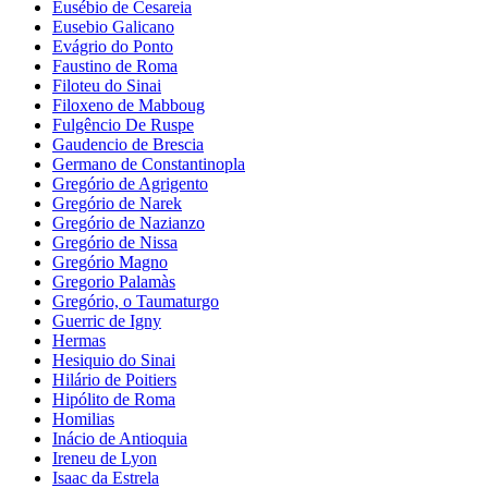
Eusébio de Cesareia
Eusebio Galicano
Evágrio do Ponto
Faustino de Roma
Filoteu do Sinai
Filoxeno de Mabboug
Fulgêncio De Ruspe
Gaudencio de Brescia
Germano de Constantinopla
Gregório de Agrigento
Gregório de Narek
Gregório de Nazianzo
Gregório de Nissa
Gregório Magno
Gregorio Palamàs
Gregório, o Taumaturgo
Guerric de Igny
Hermas
Hesiquio do Sinai
Hilário de Poitiers
Hipólito de Roma
Homilias
Inácio de Antioquia
Ireneu de Lyon
Isaac da Estrela