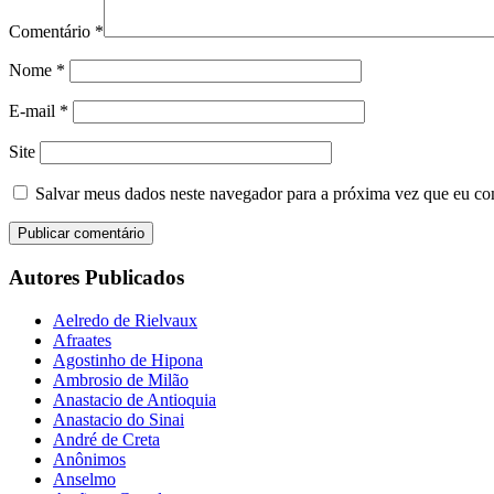
Comentário
*
Nome
*
E-mail
*
Site
Salvar meus dados neste navegador para a próxima vez que eu co
Autores Publicados
Aelredo de Rielvaux
Afraates
Agostinho de Hipona
Ambrosio de Milão
Anastacio de Antioquia
Anastacio do Sinai
André de Creta
Anônimos
Anselmo