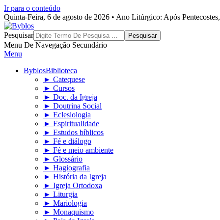
Ir para o conteúdo
Quinta-Feira, 6 de agosto de 2026 • Ano Litúrgico: Após Pentecoste
Byblos
Pesquisar
Menu De Navegação Secundário
Menu
Byblos
Biblioteca
► Catequese
► Cursos
► Doc. da Igreja
► Doutrina Social
► Eclesiologia
► Espiritualidade
► Estudos bíblicos
► Fé e diálogo
► Fé e meio ambiente
► Glossário
► Hagiografia
► História da Igreja
► Igreja Ortodoxa
► Liturgia
► Mariologia
► Monaquismo