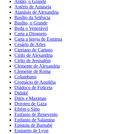
Antão, o Grande
Astério de Amaseia
Atanásio de Alexandria
Basílio da Selêucia
Basílio, o Grande
Beda o Venerável
Carta a Diogneto
Carta a Igreja de Esmirna
Cesário de Arles
Cipriano de Cartago
Cirilo de Alexandria
Cirilo de Jerusalém
Clemente de Alexandria
Clemente de Roma
Columbano
Cromácio de Aquiléia
Diádoco de Foticeia
Didaké
Ditos e Maximas
Doroteu de Gaza
Efrém o Sírio
Epifanio de Benevento
Epifanio de Salamina
Epistola de Barnabé
Euquerio de Lyon