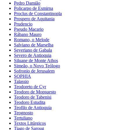
Pedro Damião
Policarpo de Esmirna
Proclus de Constantinopla
Prospero de Aquitania
Prudencio
Pseudo Macario
Rábano Mauro
Romano, o Melode
Salviano de Marselha
Severiano de Gabala
Severo de Antioquia
Siluane de Monte Athos
Simeão, o Novo Teólogo
Sofronio de Jerusalem
SOPHIA
Talassio
Teodoreto de Cyr
Teodoro de Mopsuesto
Teodoro de Tabenisi
Teodoro Estudita
Teofilo de Antioquia
Teognosto
Tertuliano
Textos Litúrgicos
Tiago de Saroug