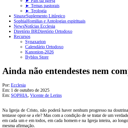
► Pais da Igreja
► Temas pastorais
► Teologia
Sinaxe
Suplemento Litúrgico
Sophia
Homilias e Antologias espirituais
News
Notícias Ecclesia
Diretório BR
Diretório Ortodoxo
Recursos
Synaxarion
Calendário Ortodoxo
Kanonion-2026
Byblos Store
Ainda não entendestes nem com
Por:
Ecclesia
Em:
1 de outubro de 2025
Em:
SOPHIA
,
Vicente de Lerins
Na Igreja de Cristo, não poderá haver nenhum progresso na doutrin
tentasse opor-se a ele? Mas com a condição de se tratar de um verdade
em cada um e em todos, em cada homem e na Igreja inteira, ao longo
mesma afirmação.