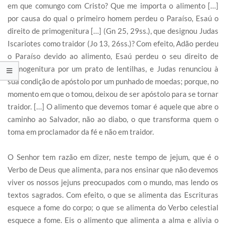
em que comungo com Cristo? Que me importa o alimento […]
por causa do qual o primeiro homem perdeu o Paraíso, Esaú o
direito de primogenitura […] (Gn 25, 29ss.), que designou Judas
Iscariotes como traidor (Jo 13, 26ss.)? Com efeito, Adão perdeu
o Paraíso devido ao alimento, Esaú perdeu o seu direito de
primogenitura por um prato de lentilhas, e Judas renunciou à
sua condição de apóstolo por um punhado de moedas; porque, no
momento em que o tomou, deixou de ser apóstolo para se tornar
traidor. […] O alimento que devemos tomar é aquele que abre o
caminho ao Salvador, não ao diabo, o que transforma quem o
toma em proclamador da fé e não em traidor.
O Senhor tem razão em dizer, neste tempo de jejum, que é o
Verbo de Deus que alimenta, para nos ensinar que não devemos
viver os nossos jejuns preocupados com o mundo, mas lendo os
textos sagrados. Com efeito, o que se alimenta das Escrituras
esquece a fome do corpo; o que se alimenta do Verbo celestial
esquece a fome. Eis o alimento que alimenta a alma e alivia o