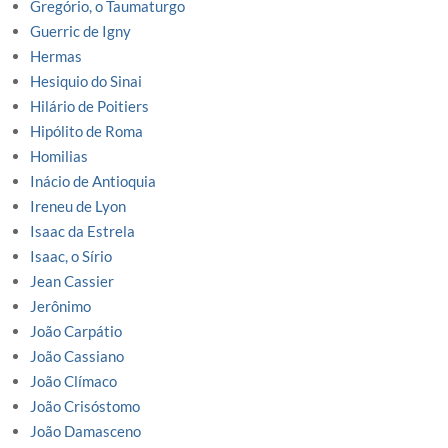
Gregório, o Taumaturgo
Guerric de Igny
Hermas
Hesiquio do Sinai
Hilário de Poitiers
Hipólito de Roma
Homilias
Inácio de Antioquia
Ireneu de Lyon
Isaac da Estrela
Isaac, o Sírio
Jean Cassier
Jerônimo
João Carpátio
João Cassiano
João Clímaco
João Crisóstomo
João Damasceno