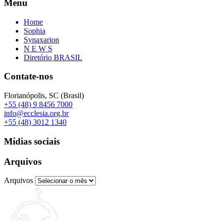
Menu
Home
Sophia
Synaxarion
N E W S
Diretório BRASIL
Contate-nos
Florianópolis, SC (Brasil)
+55 (48) 9 8456 7000
info@ecclesia.org.br
+55 (48) 3012 1340
Mídias sociais
Arquivos
Arquivos