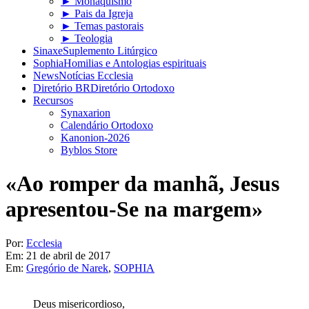
► Monaquismo
► Pais da Igreja
► Temas pastorais
► Teologia
Sinaxe
Suplemento Litúrgico
Sophia
Homilias e Antologias espirituais
News
Notícias Ecclesia
Diretório BR
Diretório Ortodoxo
Recursos
Synaxarion
Calendário Ortodoxo
Kanonion-2026
Byblos Store
«Ao romper da manhã, Jesus
apresentou-Se na margem»
Por:
Ecclesia
Em:
21 de abril de 2017
Em:
Gregório de Narek
,
SOPHIA
Deus misericordioso,