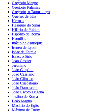
Gregório Magno
Gregorio Palamàs
Gregório, o Taumaturgo
Guerric de Igny
Hermas
Hesiquio do Sinai
Hilário de Poitiers
Hipólito de Roma
Homilias
Inácio de Antioquia
Ireneu de Lyon
Isaac da Estrela
Isaac, o Sírio
Jean Cassier
Jerônimo
João Carpátio
João Cassiano
João Clímaco
João Crisóstomo
João Damasceno
Joao Escoto Erigena
Justino de Roma
Leão Magno
Macário do Egito
Máximo de Turim