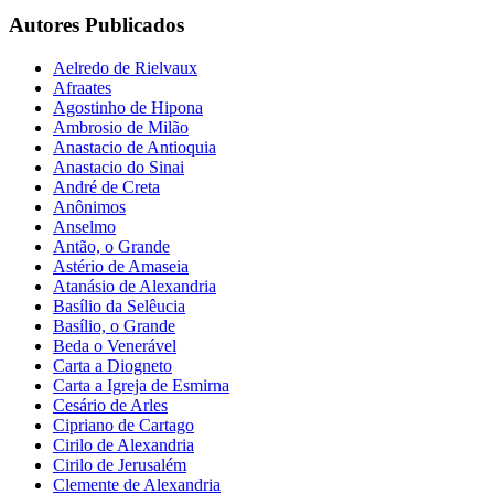
Autores Publicados
Aelredo de Rielvaux
Afraates
Agostinho de Hipona
Ambrosio de Milão
Anastacio de Antioquia
Anastacio do Sinai
André de Creta
Anônimos
Anselmo
Antão, o Grande
Astério de Amaseia
Atanásio de Alexandria
Basílio da Selêucia
Basílio, o Grande
Beda o Venerável
Carta a Diogneto
Carta a Igreja de Esmirna
Cesário de Arles
Cipriano de Cartago
Cirilo de Alexandria
Cirilo de Jerusalém
Clemente de Alexandria