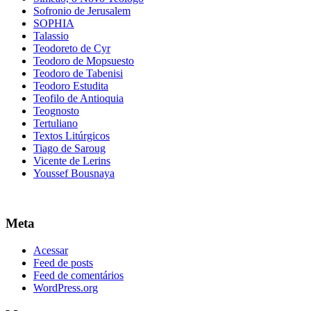
Sofronio de Jerusalem
SOPHIA
Talassio
Teodoreto de Cyr
Teodoro de Mopsuesto
Teodoro de Tabenisi
Teodoro Estudita
Teofilo de Antioquia
Teognosto
Tertuliano
Textos Litúrgicos
Tiago de Saroug
Vicente de Lerins
Youssef Bousnaya
Meta
Acessar
Feed de posts
Feed de comentários
WordPress.org