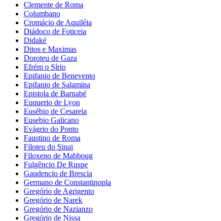
Clemente de Roma
Columbano
Cromácio de Aquiléia
Diádoco de Foticeia
Didaké
Ditos e Maximas
Doroteu de Gaza
Efrém o Sírio
Epifanio de Benevento
Epifanio de Salamina
Epistola de Barnabé
Euquerio de Lyon
Eusébio de Cesareia
Eusebio Galicano
Evágrio do Ponto
Faustino de Roma
Filoteu do Sinai
Filoxeno de Mabboug
Fulgêncio De Ruspe
Gaudencio de Brescia
Germano de Constantinopla
Gregório de Agrigento
Gregório de Narek
Gregório de Nazianzo
Gregório de Nissa