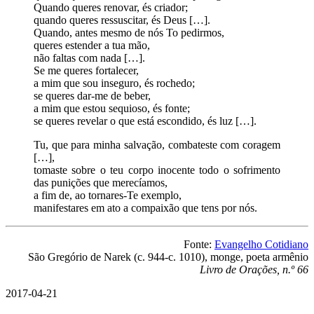
Quando queres renovar, és criador;
quando queres ressuscitar, és Deus […].
Quando, antes mesmo de nós To pedirmos,
queres estender a tua mão,
não faltas com nada […].
Se me queres fortalecer,
a mim que sou inseguro, és rochedo;
se queres dar-me de beber,
a mim que estou sequioso, és fonte;
se queres revelar o que está escondido, és luz […].
Tu, que para minha salvação, combateste com coragem
[…],
tomaste sobre o teu corpo inocente todo o sofrimento
das punições que merecíamos,
a fim de, ao tornares-Te exemplo,
manifestares em ato a compaixão que tens por nós.
Fonte:
Evangelho Cotidiano
São Gregório de Narek (c. 944-c. 1010), monge, poeta armênio
Livro de Orações, n.º 66
2017-04-21