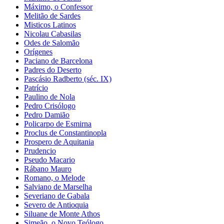
Máximo, o Confessor
Melitão de Sardes
Misticos Latinos
Nicolau Cabasilas
Odes de Salomão
Orígenes
Paciano de Barcelona
Padres do Deserto
Pascásio Radberto (séc. IX)
Patrício
Paulino de Nola
Pedro Crisólogo
Pedro Damião
Policarpo de Esmirna
Proclus de Constantinopla
Prospero de Aquitania
Prudencio
Pseudo Macario
Rábano Mauro
Romano, o Melode
Salviano de Marselha
Severiano de Gabala
Severo de Antioquia
Siluane de Monte Athos
Simeão, o Novo Teólogo