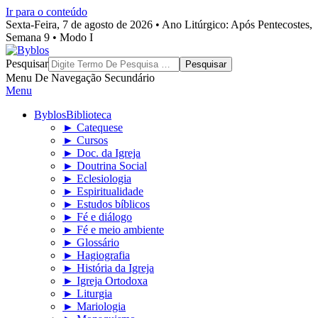
Ir para o conteúdo
Sexta-Feira, 7 de agosto de 2026 • Ano Litúrgico: Após Pentecostes,
Semana 9 • Modo I
Byblos
Pesquisar
Menu De Navegação Secundário
Menu
Byblos
Biblioteca
► Catequese
► Cursos
► Doc. da Igreja
► Doutrina Social
► Eclesiologia
► Espiritualidade
► Estudos bíblicos
► Fé e diálogo
► Fé e meio ambiente
► Glossário
► Hagiografia
► História da Igreja
► Igreja Ortodoxa
► Liturgia
► Mariologia