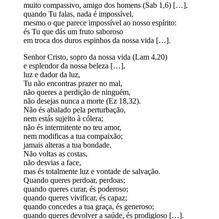
muito compassivo, amigo dos homens (Sab 1,6) […],
quando Tu falas, nada é impossível,
mesmo o que parece impossível ao nosso espírito:
és Tu que dás um fruto saboroso
em troca dos duros espinhos da nossa vida […].
Senhor Cristo, sopro da nossa vida (Lam 4,20)
e esplendor da nossa beleza […],
luz e dador da luz,
Tu não encontras prazer no mal,
não queres a perdição de ninguém,
não desejas nunca a morte (Ez 18,32).
Não és abalado pela perturbação,
nem estás sujeito à cólera;
não és intermitente no teu amor,
nem modificas a tua compaixão;
jamais alteras a tua bondade.
Não voltas as costas,
não desvias a face,
mas és totalmente luz e vontade de salvação.
Quando queres perdoar, perdoas;
quando queres curar, és poderoso;
quando queres vivificar, és capaz;
quando concedes a tua graça, és generoso;
quando queres devolver a saúde, és prodigioso […].