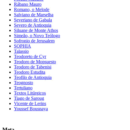
Rábano Mauro
Romano, o Melode
Salviano de Marselha
Severiano de Gabala
Severo de Antioquia
Siluane de Monte Athos
Simeão, o Novo Teólogo
Sofronio de Jerusalem
SOPHIA
Talassio
Teodoreto de Cyr
Teodoro de Mopsuesto
Teodoro de Tabenisi
Teodoro Estudita
Teofilo de Antioquia
Teognosto
Tertuliano
Textos Litúrgicos
Tiago de Saroug
Vicente de Lerins
Youssef Bousnaya
Meta