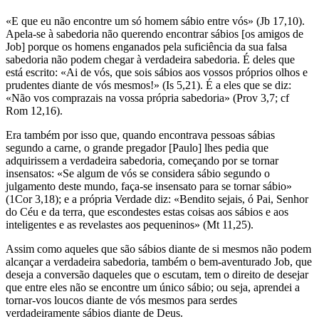
«E que eu não encontre um só homem sábio entre vós» (Jb 17,10).
Apela-se à sabedoria não querendo encontrar sábios [os amigos de
Job] porque os homens enganados pela suficiência da sua falsa
sabedoria não podem chegar à verdadeira sabedoria. É deles que
está escrito: «Ai de vós, que sois sábios aos vossos próprios olhos e
prudentes diante de vós mesmos!» (Is 5,21). É a eles que se diz:
«Não vos comprazais na vossa própria sabedoria» (Prov 3,7; cf
Rom 12,16).
Era também por isso que, quando encontrava pessoas sábias
segundo a carne, o grande pregador [Paulo] lhes pedia que
adquirissem a verdadeira sabedoria, começando por se tornar
insensatos: «Se algum de vós se considera sábio segundo o
julgamento deste mundo, faça-se insensato para se tornar sábio»
(1Cor 3,18); e a própria Verdade diz: «Bendito sejais, ó Pai, Senhor
do Céu e da terra, que escondestes estas coisas aos sábios e aos
inteligentes e as revelastes aos pequeninos» (Mt 11,25).
Assim como aqueles que são sábios diante de si mesmos não podem
alcançar a verdadeira sabedoria, também o bem-aventurado Job, que
deseja a conversão daqueles que o escutam, tem o direito de desejar
que entre eles não se encontre um único sábio; ou seja, aprendei a
tornar-vos loucos diante de vós mesmos para serdes
verdadeiramente sábios diante de Deus.