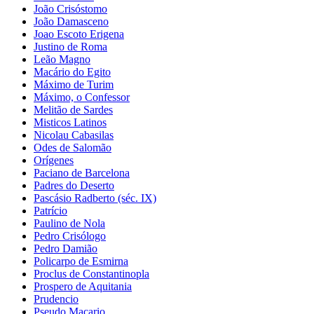
João Crisóstomo
João Damasceno
Joao Escoto Erigena
Justino de Roma
Leão Magno
Macário do Egito
Máximo de Turim
Máximo, o Confessor
Melitão de Sardes
Misticos Latinos
Nicolau Cabasilas
Odes de Salomão
Orígenes
Paciano de Barcelona
Padres do Deserto
Pascásio Radberto (séc. IX)
Patrício
Paulino de Nola
Pedro Crisólogo
Pedro Damião
Policarpo de Esmirna
Proclus de Constantinopla
Prospero de Aquitania
Prudencio
Pseudo Macario