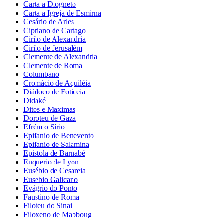
Carta a Diogneto
Carta a Igreja de Esmirna
Cesário de Arles
Cipriano de Cartago
Cirilo de Alexandria
Cirilo de Jerusalém
Clemente de Alexandria
Clemente de Roma
Columbano
Cromácio de Aquiléia
Diádoco de Foticeia
Didaké
Ditos e Maximas
Doroteu de Gaza
Efrém o Sírio
Epifanio de Benevento
Epifanio de Salamina
Epistola de Barnabé
Euquerio de Lyon
Eusébio de Cesareia
Eusebio Galicano
Evágrio do Ponto
Faustino de Roma
Filoteu do Sinai
Filoxeno de Mabboug