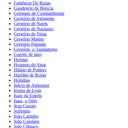
Fulgêncio De Ruspe
Gaudencio de Brescia
Germano de Constantinopla
Gregório de Agrigento
Gregório de Narek
Gregório de Nazianzo
Gregório de Nissa
Gregório Magno
Gregorio Palamàs
Gregório, o Taumaturgo
Guerric de Igny
Hermas
Hesiquio do Sinai
Hilário de Poitiers
Hipólito de Roma
Homilias
Inácio de Antioquia
Ireneu de Lyon
Isaac da Estrela
Isaac, o Sírio
Jean Cassier
Jerônimo
João Carpátio
João Cassiano
João Clímaco