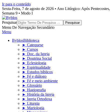
Ir para o conteúdo
Sexta-Feira, 7 de agosto de 2026 • Ano Litúrgico: Após Pentecostes,
Semana 9 • Modo I
Byblos
Pesquisar
Menu De Navegação Secundário
Menu
Byblos
Biblioteca
► Catequese
► Cursos
► Doc. da Igreja
► Doutrina Social
► Eclesiologia
► Espiritualidade
► Estudos bíblicos
► Fé e diálogo
► Fé e meio ambiente
► Glossário
► Hagiografia
► História da Igreja
► Igreja Ortodoxa
► Liturgia
► Mariologia