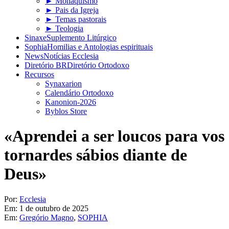
► Monaquismo
► Pais da Igreja
► Temas pastorais
► Teologia
Sinaxe
Suplemento Litúrgico
Sophia
Homilias e Antologias espirituais
News
Notícias Ecclesia
Diretório BR
Diretório Ortodoxo
Recursos
Synaxarion
Calendário Ortodoxo
Kanonion-2026
Byblos Store
«Aprendei a ser loucos para vos
tornardes sábios diante de
Deus»
Por:
Ecclesia
Em:
1 de outubro de 2025
Em:
Gregório Magno
,
SOPHIA