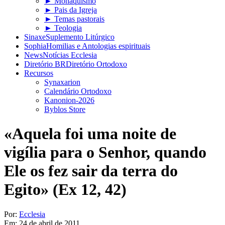
► Monaquismo
► Pais da Igreja
► Temas pastorais
► Teologia
Sinaxe
Suplemento Litúrgico
Sophia
Homilias e Antologias espirituais
News
Notícias Ecclesia
Diretório BR
Diretório Ortodoxo
Recursos
Synaxarion
Calendário Ortodoxo
Kanonion-2026
Byblos Store
«Aquela foi uma noite de
vigília para o Senhor, quando
Ele os fez sair da terra do
Egito» (Ex 12, 42)
Por:
Ecclesia
Em:
24 de abril de 2011