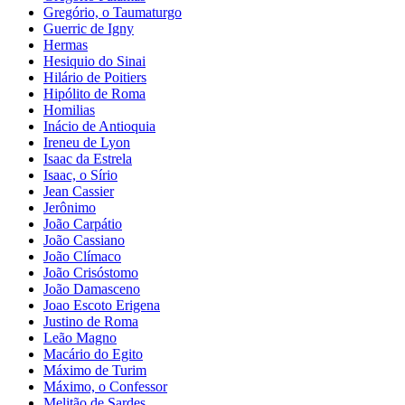
Gregório, o Taumaturgo
Guerric de Igny
Hermas
Hesiquio do Sinai
Hilário de Poitiers
Hipólito de Roma
Homilias
Inácio de Antioquia
Ireneu de Lyon
Isaac da Estrela
Isaac, o Sírio
Jean Cassier
Jerônimo
João Carpátio
João Cassiano
João Clímaco
João Crisóstomo
João Damasceno
Joao Escoto Erigena
Justino de Roma
Leão Magno
Macário do Egito
Máximo de Turim
Máximo, o Confessor
Melitão de Sardes