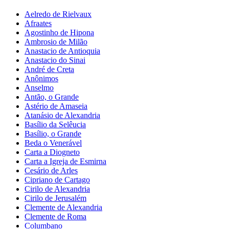
Aelredo de Rielvaux
Afraates
Agostinho de Hipona
Ambrosio de Milão
Anastacio de Antioquia
Anastacio do Sinai
André de Creta
Anônimos
Anselmo
Antão, o Grande
Astério de Amaseia
Atanásio de Alexandria
Basílio da Selêucia
Basílio, o Grande
Beda o Venerável
Carta a Diogneto
Carta a Igreja de Esmirna
Cesário de Arles
Cipriano de Cartago
Cirilo de Alexandria
Cirilo de Jerusalém
Clemente de Alexandria
Clemente de Roma
Columbano