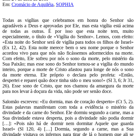
Em:
Cromácio de Aquiléia
,
SOPHIA
Todas as vigílias que celebramos em honra do Senhor são
agradáveis a Deus e aprovadas por Ele, mas esta vigília está acima
de todas as outras. É por isso que esta noite tem, muito
especialmente, o título de «Vigília do Senhor». Lemos, com efeito:
«Esta noite do Senhor será de vigília para todos os filhos de Israel»
(Ex 12, 42). Esta noite merece bem o seu nome porque o Senhor
acordou vivo para que nós não ficássemos adormecidos na morte.
Com efeito, Ele sofreu por nós o sono da morte, pelo mistério da
Sua Paixão; mas esse sono do Senhor tornou-se a vigília do mundo
inteiro, porque a morte de Cristo afastou para longe de nós o sono
da morte eterna. Ele próprio o declara pelo profeta: «Então,
despertei e reparei quão doce tinha sido o meu sono!» (Sl 3, 6; Jr 31,
26). Esse sono de Cristo, que nos chamou da amargura da morte
para nos levar à doçura da vida, não pode ser senão doce.
Salomão escreveu: «Eu dormia, mas de coração desperto» (Ct 5, 2).
Estas palavras manifestam com toda a evidência o mistério da
divindade e da carne do Senhor. Ele dormiu segundo a carne, mas a
Sua divindade estava desperta, pois a divindade não podia dormir
[…]: «Pois não há de dormir nem dormitar Aquele que guarda
Israel» (Sl 120, 4) […] Dormia, segundo a carne, mas a Sua
divindade visitava os infernos para tirar de lá o homem que ali se