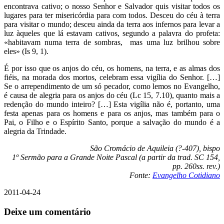
encontrava cativo; o nosso Senhor e Salvador quis visitar todos os
lugares para ter misericórdia para com todos. Desceu do céu à terra
para visitar o mundo; desceu ainda da terra aos infernos para levar a
luz àqueles que lá estavam cativos, segundo a palavra do profeta:
«habitavam numa terra de sombras, mas uma luz brilhou sobre
eles» (Is 9, 1).
É por isso que os anjos do céu, os homens, na terra, e as almas dos
fiéis, na morada dos mortos, celebram essa vigília do Senhor. […]
Se o arrependimento de um só pecador, como lemos no Evangelho,
é causa de alegria para os anjos do céu (Lc 15, 7.10), quanto mais a
redenção do mundo inteiro? […] Esta vigília não é, portanto, uma
festa apenas para os homens e para os anjos, mas também para o
Pai, o Filho e o Espírito Santo, porque a salvação do mundo é a
alegria da Trindade.
São Cromácio de Aquileia (?-407), bispo
1º Sermão para a Grande Noite Pascal (a partir da trad. SC 154,
pp. 260ss. rev.)
Fonte:
Evangelho Cotidiano
2011-04-24
Deixe um comentário