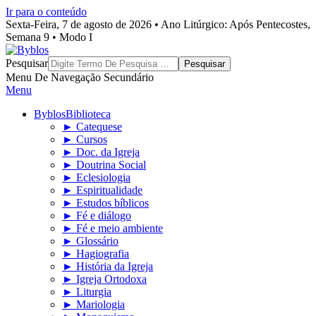
Ir para o conteúdo
Sexta-Feira, 7 de agosto de 2026 • Ano Litúrgico: Após Pentecostes,
Semana 9 • Modo I
Byblos
Pesquisar
Menu De Navegação Secundário
Menu
Byblos
Biblioteca
► Catequese
► Cursos
► Doc. da Igreja
► Doutrina Social
► Eclesiologia
► Espiritualidade
► Estudos bíblicos
► Fé e diálogo
► Fé e meio ambiente
► Glossário
► Hagiografia
► História da Igreja
► Igreja Ortodoxa
► Liturgia
► Mariologia