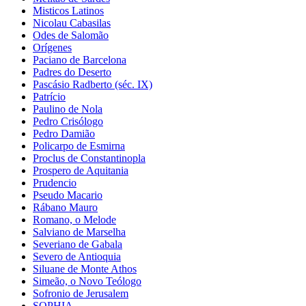
Misticos Latinos
Nicolau Cabasilas
Odes de Salomão
Orígenes
Paciano de Barcelona
Padres do Deserto
Pascásio Radberto (séc. IX)
Patrício
Paulino de Nola
Pedro Crisólogo
Pedro Damião
Policarpo de Esmirna
Proclus de Constantinopla
Prospero de Aquitania
Prudencio
Pseudo Macario
Rábano Mauro
Romano, o Melode
Salviano de Marselha
Severiano de Gabala
Severo de Antioquia
Siluane de Monte Athos
Simeão, o Novo Teólogo
Sofronio de Jerusalem
SOPHIA