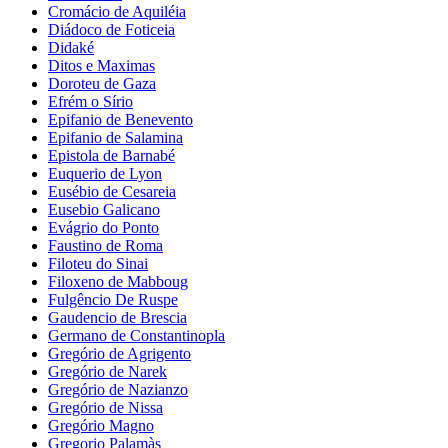
Cromácio de Aquiléia
Diádoco de Foticeia
Didaké
Ditos e Maximas
Doroteu de Gaza
Efrém o Sírio
Epifanio de Benevento
Epifanio de Salamina
Epistola de Barnabé
Euquerio de Lyon
Eusébio de Cesareia
Eusebio Galicano
Evágrio do Ponto
Faustino de Roma
Filoteu do Sinai
Filoxeno de Mabboug
Fulgêncio De Ruspe
Gaudencio de Brescia
Germano de Constantinopla
Gregório de Agrigento
Gregório de Narek
Gregório de Nazianzo
Gregório de Nissa
Gregório Magno
Gregorio Palamàs