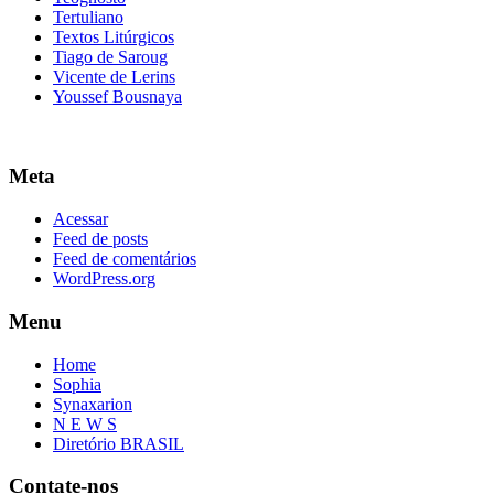
Tertuliano
Textos Litúrgicos
Tiago de Saroug
Vicente de Lerins
Youssef Bousnaya
Meta
Acessar
Feed de posts
Feed de comentários
WordPress.org
Menu
Home
Sophia
Synaxarion
N E W S
Diretório BRASIL
Contate-nos