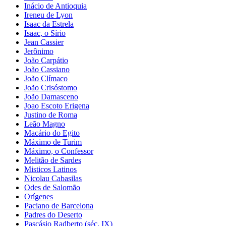
Inácio de Antioquia
Ireneu de Lyon
Isaac da Estrela
Isaac, o Sírio
Jean Cassier
Jerônimo
João Carpátio
João Cassiano
João Clímaco
João Crisóstomo
João Damasceno
Joao Escoto Erigena
Justino de Roma
Leão Magno
Macário do Egito
Máximo de Turim
Máximo, o Confessor
Melitão de Sardes
Misticos Latinos
Nicolau Cabasilas
Odes de Salomão
Orígenes
Paciano de Barcelona
Padres do Deserto
Pascásio Radberto (séc. IX)