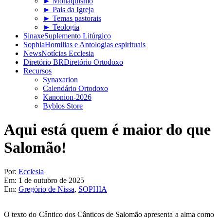
► Monaquismo
► Pais da Igreja
► Temas pastorais
► Teologia
Sinaxe
Suplemento Litúrgico
Sophia
Homilias e Antologias espirituais
News
Notícias Ecclesia
Diretório BR
Diretório Ortodoxo
Recursos
Synaxarion
Calendário Ortodoxo
Kanonion-2026
Byblos Store
Aqui está quem é maior do que
Salomão!
Por:
Ecclesia
Em:
1 de outubro de 2025
Em:
Gregório de Nissa
,
SOPHIA
O texto do Cântico dos Cânticos de Salomão apresenta a alma como