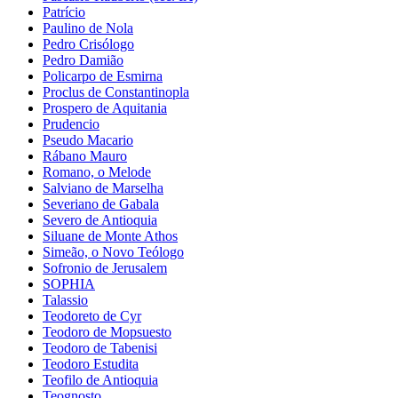
Patrício
Paulino de Nola
Pedro Crisólogo
Pedro Damião
Policarpo de Esmirna
Proclus de Constantinopla
Prospero de Aquitania
Prudencio
Pseudo Macario
Rábano Mauro
Romano, o Melode
Salviano de Marselha
Severiano de Gabala
Severo de Antioquia
Siluane de Monte Athos
Simeão, o Novo Teólogo
Sofronio de Jerusalem
SOPHIA
Talassio
Teodoreto de Cyr
Teodoro de Mopsuesto
Teodoro de Tabenisi
Teodoro Estudita
Teofilo de Antioquia
Teognosto