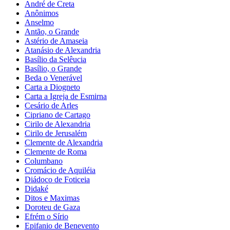
André de Creta
Anônimos
Anselmo
Antão, o Grande
Astério de Amaseia
Atanásio de Alexandria
Basílio da Selêucia
Basílio, o Grande
Beda o Venerável
Carta a Diogneto
Carta a Igreja de Esmirna
Cesário de Arles
Cipriano de Cartago
Cirilo de Alexandria
Cirilo de Jerusalém
Clemente de Alexandria
Clemente de Roma
Columbano
Cromácio de Aquiléia
Diádoco de Foticeia
Didaké
Ditos e Maximas
Doroteu de Gaza
Efrém o Sírio
Epifanio de Benevento