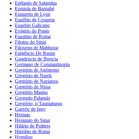
Epifanio de Salamina
Epistola de Barnabé
Euquerio de Lyon
Eusébio de Cesareia
Eusebio Galicano
Evágrio do Ponto
Faustino de Roma
Filoteu do Sinai
Filoxeno de Mabboug
Fulgêncio De Ruspe
Gaudencio de Brescia
Germano de Constantinopla
Gregório de Agrigento
Gregório de Narek
Gregório de Nazianzo
Gregório de Nissa
Gregório Magno
Gregorio Palamàs
Gregório, o Taumaturgo
Guerric de Igny
Hermas
Hesiquio do Sinai
Hilário de Poitiers
Hipólito de Roma
Homilias