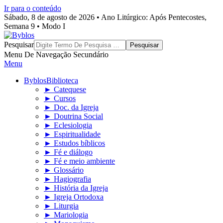
Ir para o conteúdo
Sábado, 8 de agosto de 2026 • Ano Litúrgico: Após Pentecostes,
Semana 9 • Modo I
Byblos
Pesquisar
Menu De Navegação Secundário
Menu
Byblos
Biblioteca
► Catequese
► Cursos
► Doc. da Igreja
► Doutrina Social
► Eclesiologia
► Espiritualidade
► Estudos bíblicos
► Fé e diálogo
► Fé e meio ambiente
► Glossário
► Hagiografia
► História da Igreja
► Igreja Ortodoxa
► Liturgia
► Mariologia