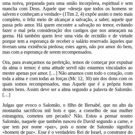
uma noiva, preparada para uma união incorpórea, espiritual e sem
mancha com Deus. Aquele que «deseja que todos os homens se
salvem e conheçam a verdade» (1Tim 2, 4) expõe assim o meio mais
completo, o feliz meio de alcançar a salvação, a saber, aquele que
passa pelo amor. Há quem encontre a salvação no temor, evitando
fazer o mal pela consideração dos castigos que nos ameaçam na
geena. Há também quem leve uma vida de rectidão e de virtude
porque tem a esperança de receber o salário reservado àqueles que
tiveram uma existência piedosa; estes agem, não por amor do bem,
mas com a esperança de serem recompensados.
Ora, para avançarmos na perfeição, temos de começar por expulsar
da alma o temor; é uma atitude servil não estarmos vinculados ao
mestre apenas por amor. […] Não amamos com todo o coração, com
toda a alma e com todas as forças (Mc 12, 30) um dos dons com os
quais somos recompensados, mas Aquele que é a própria fonte
destes bens. Assim deve ser a alma segundo a palavra de Salomão.
[…]
Julgas que evoco o Salomão, o filho de Bersabé, que no alto da
montanha sacrificou mil bois e que, a conselho de sua mulher
estrangeira, cometeu um pecado? Não. Estou a pensar noutro
Salomão, naquele que também nasceu de David segundo a carne, e
que tem por nome «paz», pois o nome de Salomão significa
«homem de paz». Esse é o verdadeiro Rei de Israel, o construtor do