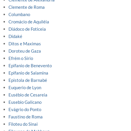
Clemente de Roma
Columbano
Cromácio de Aquiléia
Diádoco de Foticeia
Didaké
Ditos e Maximas
Doroteu de Gaza
Efrém o Sírio
Epifanio de Benevento
Epifanio de Salamina
Epistola de Barnabé
Euquerio de Lyon
Eusébio de Cesareia
Eusebio Galicano
Evágrio do Ponto
Faustino de Roma
Filoteu do Sinai