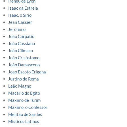
Ireneu de Lyon
Isaac da Estrela
Isaac, o Sírio
Jean Cassier
Jerônimo
João Carpátio
João Cassiano
João Clímaco
João Crisóstomo
João Damasceno
Joao Escoto Erigena
Justino de Roma
Leão Magno
Macário do Egito
Máximo de Turim
Máximo, o Confessor
Melitão de Sardes
Misticos Latinos