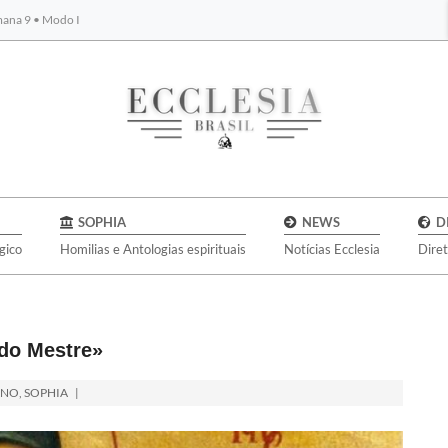
emana 9 • Modo I
BYBLOS
SOPHIA
NEWS
D
gico
Homilias e Antologias espirituais
Notícias Ecclesia
Dire
 do Mestre»
ANO
,
SOPHIA