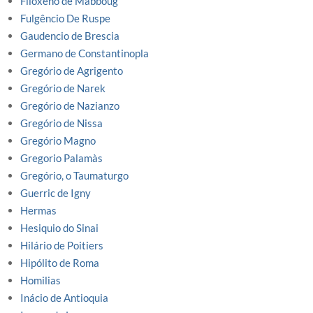
Filoxeno de Mabboug
Fulgêncio De Ruspe
Gaudencio de Brescia
Germano de Constantinopla
Gregório de Agrigento
Gregório de Narek
Gregório de Nazianzo
Gregório de Nissa
Gregório Magno
Gregorio Palamàs
Gregório, o Taumaturgo
Guerric de Igny
Hermas
Hesiquio do Sinai
Hilário de Poitiers
Hipólito de Roma
Homilias
Inácio de Antioquia