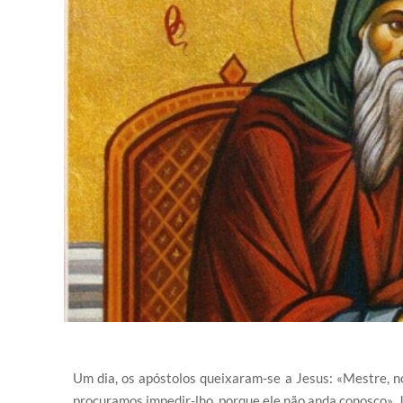
Um dia, os apóstolos queixaram-se a Jesus: «Mestre,
procuramos impedir-lho, porque ele não anda conosco». 