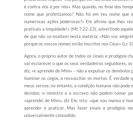
é contra nós é por nós». Mas quando, no final dos temp
nome que profetizamos? Não foi em teu nome que 
numerosas ações poderosas?» Ele afirma que lhes res
praticais a iniquidade!» (Mt 7,22-23), advertindo aquel
de que não se exaltem nesta matéria: «Não vos alegrei
porque os vossos nomes estão inscritos nos Céus» (Lc 10
Agora, o próprio autor de todos os sinais e prodígios c
vai esclarecer o que os seus verdadeiros seguidores, os
diz, «e aprendei de Mim» – não a expulsar os demônios p
iluminar os cegos, a ressuscitar os mortos. É verdade 
meus servos; no entanto, a condição humana não pode 
devidos; o ministro e o escravo não podem tomar pa
«aprendei de Mim», diz Ele, isto: «que sou manso e hu
aprender e praticar. Mas fazer sinais e prodígios 
universalmente concedido.