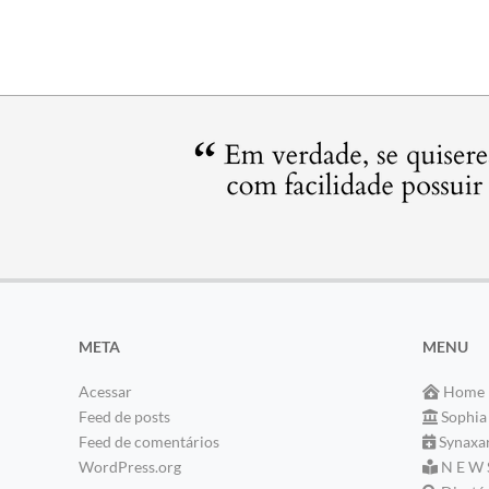
META
MENU
Acessar
Home
Feed de posts
Sophia
Feed de comentários
Synaxa
WordPress.org
N E W 