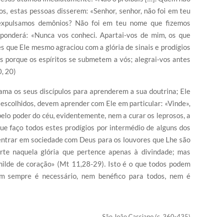
os, estas pessoas disserem: «Senhor, senhor, não foi em teu
expulsamos demônios? Não foi em teu nome que fizemos
ponderá: «Nunca vos conheci. Apartai-vos de mim, os que
es que Ele mesmo agraciou com a glória de sinais e prodígios
s porque os espíritos se submetem a vós; alegrai-vos antes
, 20)
hama os seus discípulos para aprenderem a sua doutrina; Ele
 escolhidos, devem aprender com Ele em particular: «Vinde»,
elo poder do céu, evidentemente, nem a curar os leprosos, a
que faço todos estes prodígios por intermédio de alguns dos
entrar em sociedade com Deus para os louvores que Lhe são
rte naquela glória que pertence apenas à divindade; mas
milde de coração» (Mt 11,28-29). Isto é o que todos podem
nem sempre é necessário, nem benéfico para todos, nem é
São João Cassiano (c. 360-435)