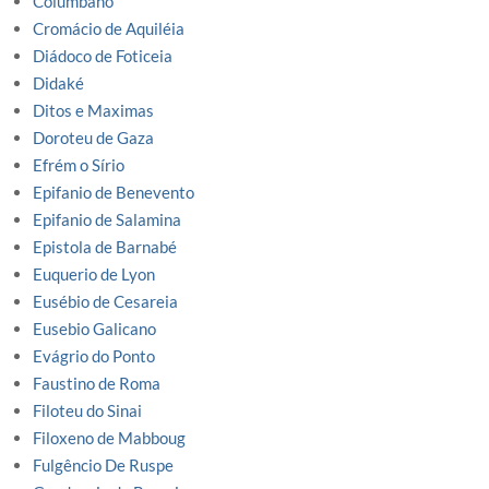
Columbano
Cromácio de Aquiléia
Diádoco de Foticeia
Didaké
Ditos e Maximas
Doroteu de Gaza
Efrém o Sírio
Epifanio de Benevento
Epifanio de Salamina
Epistola de Barnabé
Euquerio de Lyon
Eusébio de Cesareia
Eusebio Galicano
Evágrio do Ponto
Faustino de Roma
Filoteu do Sinai
Filoxeno de Mabboug
Fulgêncio De Ruspe