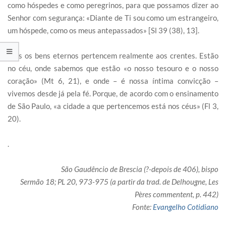
como hóspedes e como peregrinos, para que possamos dizer ao
Senhor com segurança: «Diante de Ti sou como um estrangeiro,
um hóspede, como os meus antepassados» [Sl 39 (38), 13].
Mas os bens eternos pertencem realmente aos crentes. Estão
no céu, onde sabemos que estão «o nosso tesouro e o nosso
coração» (Mt 6, 21), e onde – é nossa íntima convicção –
vivemos desde já pela fé. Porque, de acordo com o ensinamento
de São Paulo, «a cidade a que pertencemos está nos céus» (Fl 3,
20).
.
São Gaudêncio de Brescia (?-depois de 406), bispo
Sermão 18; PL 20, 973-975 (a partir da trad. de Delhougne, Les
Pères commentent, p. 442)
Fonte:
Evangelho Cotidiano