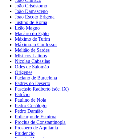
João Clímaco
João Crisóstomo
João Damasceno
Joao Escoto Erigena
Justino de Roma
Leão Magno
Macário do Egito
Máximo de Turim
Máximo, o Confessor
Melitão de Sardes
Misticos Latinos
Nicolau Cabasilas
Odes de Salomão
Orígenes
Paciano de Barcelona
Padres do Deserto
Pascásio Radberto (séc. IX)
Patrício
Paulino de Nola
Pedro Crisólogo
Pedro Damião
Policarpo de Esmirna
Proclus de Constantinopla
Prospero de Aquitania
Prudencio