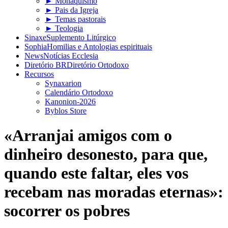
► Monaquismo
► Pais da Igreja
► Temas pastorais
► Teologia
Sinaxe
Suplemento Litúrgico
Sophia
Homilias e Antologias espirituais
News
Notícias Ecclesia
Diretório BR
Diretório Ortodoxo
Recursos
Synaxarion
Calendário Ortodoxo
Kanonion-2026
Byblos Store
«Arranjai amigos com o
dinheiro desonesto, para que,
quando este faltar, eles vos
recebam nas moradas eternas»:
socorrer os pobres