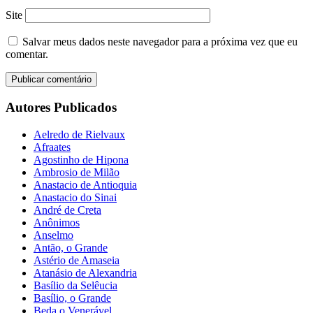
Site
Salvar meus dados neste navegador para a próxima vez que eu
comentar.
Autores Publicados
Aelredo de Rielvaux
Afraates
Agostinho de Hipona
Ambrosio de Milão
Anastacio de Antioquia
Anastacio do Sinai
André de Creta
Anônimos
Anselmo
Antão, o Grande
Astério de Amaseia
Atanásio de Alexandria
Basílio da Selêucia
Basílio, o Grande
Beda o Venerável