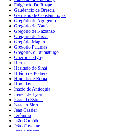
Fulgêncio De Ruspe
Gaudencio de Brescia
Germano de Constantinopla
Gregório de Agrigento
Gregório de Narek
Gregório de Nazianzo
Gregório de Nissa
Gregório Magno
Gregorio Palamàs
Gregório, o Taumaturgo
Guerric de Igny
Hermas
Hesiquio do Sinai
Hilário de Poitiers
Hipólito de Roma
Homilias
Inácio de Antioquia
Ireneu de Lyon
Isaac da Estrela
Isaac, o Sírio
Jean Cassier
Jerônimo
João Carpátio
João Cassiano