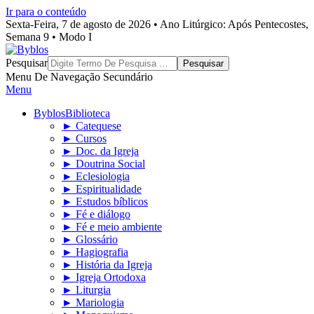
Ir para o conteúdo
Sexta-Feira, 7 de agosto de 2026 • Ano Litúrgico: Após Pentecostes,
Semana 9 • Modo I
Byblos
Pesquisar
Menu De Navegação Secundário
Menu
Byblos
Biblioteca
► Catequese
► Cursos
► Doc. da Igreja
► Doutrina Social
► Eclesiologia
► Espiritualidade
► Estudos bíblicos
► Fé e diálogo
► Fé e meio ambiente
► Glossário
► Hagiografia
► História da Igreja
► Igreja Ortodoxa
► Liturgia
► Mariologia