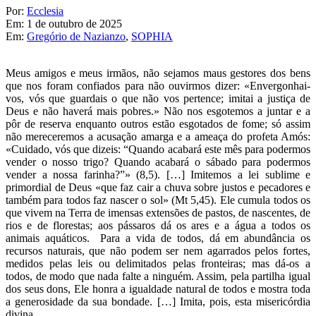
Por:
Ecclesia
Em:
1 de outubro de 2025
Em:
Gregório de Nazianzo
,
SOPHIA
Meus amigos e meus irmãos, não sejamos maus gestores dos bens
que nos foram confiados para não ouvirmos dizer: «Envergonhai-
vos, vós que guardais o que não vos pertence; imitai a justiça de
Deus e não haverá mais pobres.» Não nos esgotemos a juntar e a
pôr de reserva enquanto outros estão esgotados de fome; só assim
não mereceremos a acusação amarga e a ameaça do profeta Amós:
«Cuidado, vós que dizeis: “Quando acabará este mês para podermos
vender o nosso trigo? Quando acabará o sábado para podermos
vender a nossa farinha?”» (8,5). […] Imitemos a lei sublime e
primordial de Deus «que faz cair a chuva sobre justos e pecadores e
também para todos faz nascer o sol» (Mt 5,45). Ele cumula todos os
que vivem na Terra de imensas extensões de pastos, de nascentes, de
rios e de florestas; aos pássaros dá os ares e a água a todos os
animais aquáticos. Para a vida de todos, dá em abundância os
recursos naturais, que não podem ser nem agarrados pelos fortes,
medidos pelas leis ou delimitados pelas fronteiras; mas dá-os a
todos, de modo que nada falte a ninguém. Assim, pela partilha igual
dos seus dons, Ele honra a igualdade natural de todos e mostra toda
a generosidade da sua bondade. […] Imita, pois, esta misericórdia
divina.