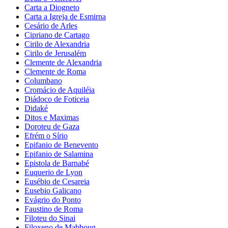
Carta a Diogneto
Carta a Igreja de Esmirna
Cesário de Arles
Cipriano de Cartago
Cirilo de Alexandria
Cirilo de Jerusalém
Clemente de Alexandria
Clemente de Roma
Columbano
Cromácio de Aquiléia
Diádoco de Foticeia
Didaké
Ditos e Maximas
Doroteu de Gaza
Efrém o Sírio
Epifanio de Benevento
Epifanio de Salamina
Epistola de Barnabé
Euquerio de Lyon
Eusébio de Cesareia
Eusebio Galicano
Evágrio do Ponto
Faustino de Roma
Filoteu do Sinai
Filoxeno de Mabboug