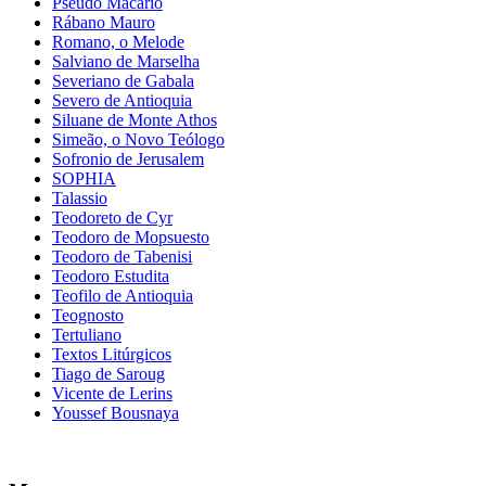
Pseudo Macario
Rábano Mauro
Romano, o Melode
Salviano de Marselha
Severiano de Gabala
Severo de Antioquia
Siluane de Monte Athos
Simeão, o Novo Teólogo
Sofronio de Jerusalem
SOPHIA
Talassio
Teodoreto de Cyr
Teodoro de Mopsuesto
Teodoro de Tabenisi
Teodoro Estudita
Teofilo de Antioquia
Teognosto
Tertuliano
Textos Litúrgicos
Tiago de Saroug
Vicente de Lerins
Youssef Bousnaya