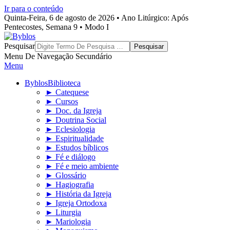
Ir para o conteúdo
Quinta-Feira, 6 de agosto de 2026 • Ano Litúrgico: Após
Pentecostes, Semana 9 • Modo I
Byblos
Pesquisar
Menu De Navegação Secundário
Menu
Byblos
Biblioteca
► Catequese
► Cursos
► Doc. da Igreja
► Doutrina Social
► Eclesiologia
► Espiritualidade
► Estudos bíblicos
► Fé e diálogo
► Fé e meio ambiente
► Glossário
► Hagiografia
► História da Igreja
► Igreja Ortodoxa
► Liturgia
► Mariologia