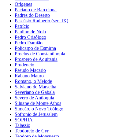
Orígenes
Paciano de Barcelona
Padres do Deserto
Pascásio Radberto (séc. IX)
Patrício
Paulino de Nola
Pedro Crisólogo
Pedro Damião
Policarpo de Esmirna
Proclus de Constantinopla
Prospero de Aquitania
Prudencio
Pseudo Macario
Rábano Mauro
Romano, o Melode
Salviano de Marselha
Severiano de Gabala
Severo de Antioquia
Siluane de Monte Athos
Simeão, o Novo Teólogo
Sofronio de Jerusalem
SOPHIA
Talassio
Teodoreto de Cyr
Teodoro de Mopsuesto