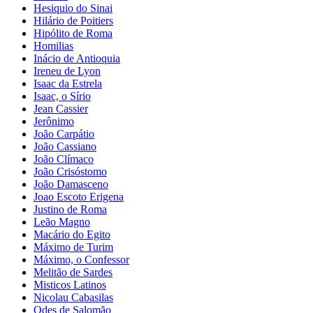
Hesiquio do Sinai
Hilário de Poitiers
Hipólito de Roma
Homilias
Inácio de Antioquia
Ireneu de Lyon
Isaac da Estrela
Isaac, o Sírio
Jean Cassier
Jerônimo
João Carpátio
João Cassiano
João Clímaco
João Crisóstomo
João Damasceno
Joao Escoto Erigena
Justino de Roma
Leão Magno
Macário do Egito
Máximo de Turim
Máximo, o Confessor
Melitão de Sardes
Misticos Latinos
Nicolau Cabasilas
Odes de Salomão