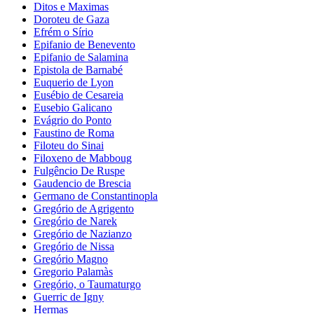
Ditos e Maximas
Doroteu de Gaza
Efrém o Sírio
Epifanio de Benevento
Epifanio de Salamina
Epistola de Barnabé
Euquerio de Lyon
Eusébio de Cesareia
Eusebio Galicano
Evágrio do Ponto
Faustino de Roma
Filoteu do Sinai
Filoxeno de Mabboug
Fulgêncio De Ruspe
Gaudencio de Brescia
Germano de Constantinopla
Gregório de Agrigento
Gregório de Narek
Gregório de Nazianzo
Gregório de Nissa
Gregório Magno
Gregorio Palamàs
Gregório, o Taumaturgo
Guerric de Igny
Hermas