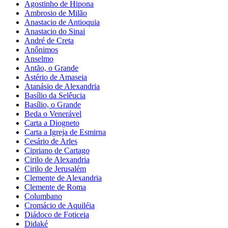
Agostinho de Hipona
Ambrosio de Milão
Anastacio de Antioquia
Anastacio do Sinai
André de Creta
Anônimos
Anselmo
Antão, o Grande
Astério de Amaseia
Atanásio de Alexandria
Basílio da Selêucia
Basílio, o Grande
Beda o Venerável
Carta a Diogneto
Carta a Igreja de Esmirna
Cesário de Arles
Cipriano de Cartago
Cirilo de Alexandria
Cirilo de Jerusalém
Clemente de Alexandria
Clemente de Roma
Columbano
Cromácio de Aquiléia
Diádoco de Foticeia
Didaké