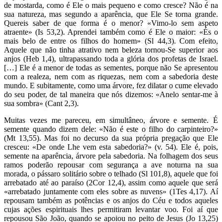
de mostarda, como é Ele o mais pequeno e como cresce? Não é na
sua natureza, mas segundo a aparência, que Ele Se torna grande.
Quereis saber de que forma é o menor? «Vimo-lo sem aspeto
atraente» (Is 53,2). Aprendei também como é Ele o maior: «És o
mais belo de entre os filhos do homem» (Sl 44,3). Com efeito,
Aquele que não tinha atrativo nem beleza tornou-Se superior aos
anjos (Heb 1,4), ultrapassando toda a glória dos profetas de Israel.
[…] Ele é a menor de todas as sementes, porque não Se apresentou
com a realeza, nem com as riquezas, nem com a sabedoria deste
mundo. E subitamente, como uma árvore, fez dilatar o cume elevado
do seu poder, de tal maneira que nós dizemos: «Anelo sentar-me à
sua sombra» (Cant 2,3).
Muitas vezes me pareceu, em simultâneo, árvore e semente. É
semente quando dizem dele: «Não é este o filho do carpinteiro?»
(Mt 13,55). Mas foi no decurso da sua própria pregação que Ele
cresceu: «De onde Lhe vem esta sabedoria?» (v. 54). Ele é, pois,
semente na aparência, árvore pela sabedoria. Na folhagem dos seus
ramos poderão repousar com segurança a ave noturna na sua
morada, o pássaro solitário sobre o telhado (Sl 101,8), aquele que foi
arrebatado até ao paraíso (2Cor 12,4), assim como aquele que será
«arrebatado juntamente com eles sobre as nuvens» (1Tes 4,17). Aí
repousam também as potências e os anjos do Céu e todos aqueles
cujas ações espirituais lhes permitiram levantar voo. Foi aí que
repousou São João, quando se apoiou no peito de Jesus (Jo 13,25)