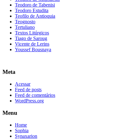
Teodoro de Tabenisi
Teodoro Estudita
Teofilo de Antioquia
Teognosto
Tertuliano
Textos Litúrgicos
Tiago de Saroug
Vicente de Lerins
Youssef Bousnaya
Meta
Acessar
Feed de posts
Feed de comentários
WordPress.org
Menu
Home
Sophia
Synaxarion