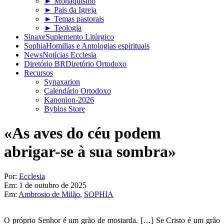
► Monaquismo
► Pais da Igreja
► Temas pastorais
► Teologia
Sinaxe
Suplemento Litúrgico
Sophia
Homilias e Antologias espirituais
News
Notícias Ecclesia
Diretório BR
Diretório Ortodoxo
Recursos
Synaxarion
Calendário Ortodoxo
Kanonion-2026
Byblos Store
«As aves do céu podem
abrigar-se à sua sombra»
Por:
Ecclesia
Em:
1 de outubro de 2025
Em:
Ambrosio de Milão
,
SOPHIA
O próprio Senhor é um grão de mostarda. […] Se Cristo é um grão