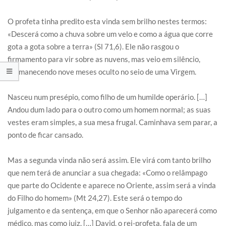
O profeta tinha predito esta vinda sem brilho nestes termos:
«Descerá como a chuva sobre um velo e como a água que corre
gota a gota sobre a terra» (Sl 71,6). Ele não rasgou o
firmamento para vir sobre as nuvens, mas veio em silêncio,
permanecendo nove meses oculto no seio de uma Virgem.
Nasceu num presépio, como filho de um humilde operário. […]
Andou dum lado para o outro como um homem normal; as suas
vestes eram simples, a sua mesa frugal. Caminhava sem parar, a
ponto de ficar cansado.
Mas a segunda vinda não será assim. Ele virá com tanto brilho
que nem terá de anunciar a sua chegada: «Como o relâmpago
que parte do Ocidente e aparece no Oriente, assim será a vinda
do Filho do homem» (Mt 24,27). Este será o tempo do
julgamento e da sentença, em que o Senhor não aparecerá como
médico, mas como juiz. […] David, o rei-profeta, fala de um