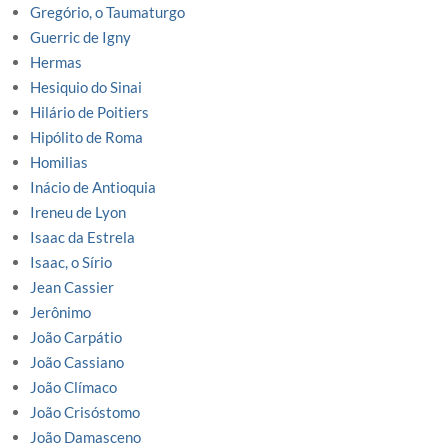
Gregório, o Taumaturgo
Guerric de Igny
Hermas
Hesiquio do Sinai
Hilário de Poitiers
Hipólito de Roma
Homilias
Inácio de Antioquia
Ireneu de Lyon
Isaac da Estrela
Isaac, o Sírio
Jean Cassier
Jerônimo
João Carpátio
João Cassiano
João Clímaco
João Crisóstomo
João Damasceno