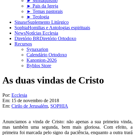
► Monaquismo
► Pais da Igreja
► Temas pastorais
► Teologia
Sinaxe
Suplemento Litúrgico
Sophia
Homilias e Antologias espirituais
News
Notícias Ecclesia
Diretório BR
Diretório Ortodoxo
Recursos
Synaxarion
Calendário Ortodoxo
Kanonion-2026
Byblos Store
As duas vindas de Cristo
Por:
Ecclesia
Em:
15 de novembro de 2018
Em:
Cirilo de Jerusalém
,
SOPHIA
Anunciamos a vinda de Cristo: não apenas a sua primeira vinda,
mas também uma segunda, bem mais gloriosa. Com efeito, a
primeira foi marcada pelo signo da paciência, enquanto a outra trará