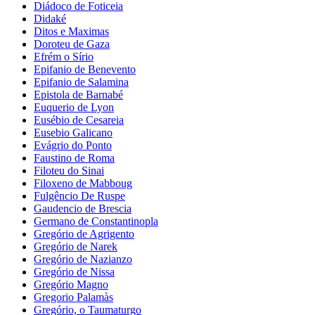
Diádoco de Foticeia
Didaké
Ditos e Maximas
Doroteu de Gaza
Efrém o Sírio
Epifanio de Benevento
Epifanio de Salamina
Epistola de Barnabé
Euquerio de Lyon
Eusébio de Cesareia
Eusebio Galicano
Evágrio do Ponto
Faustino de Roma
Filoteu do Sinai
Filoxeno de Mabboug
Fulgêncio De Ruspe
Gaudencio de Brescia
Germano de Constantinopla
Gregório de Agrigento
Gregório de Narek
Gregório de Nazianzo
Gregório de Nissa
Gregório Magno
Gregorio Palamàs
Gregório, o Taumaturgo