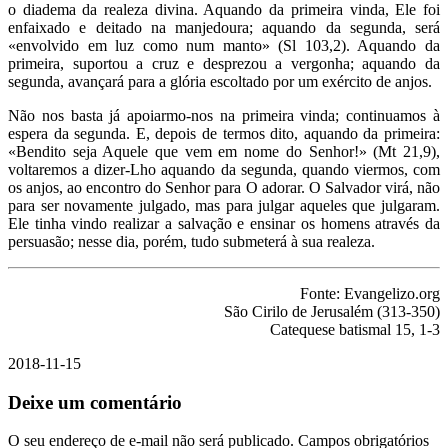
o diadema da realeza divina. Aquando da primeira vinda, Ele foi
enfaixado e deitado na manjedoura; aquando da segunda, será
«envolvido em luz como num manto» (Sl 103,2). Aquando da
primeira, suportou a cruz e desprezou a vergonha; aquando da
segunda, avançará para a glória escoltado por um exército de anjos.
Não nos basta já apoiarmo-nos na primeira vinda; continuamos à
espera da segunda. E, depois de termos dito, aquando da primeira:
«Bendito seja Aquele que vem em nome do Senhor!» (Mt 21,9),
voltaremos a dizer-Lho aquando da segunda, quando viermos, com
os anjos, ao encontro do Senhor para O adorar. O Salvador virá, não
para ser novamente julgado, mas para julgar aqueles que julgaram.
Ele tinha vindo realizar a salvação e ensinar os homens através da
persuasão; nesse dia, porém, tudo submeterá à sua realeza.
Fonte: Evangelizo.org
São Cirilo de Jerusalém (313-350)
Catequese batismal 15, 1-3
2018-11-15
Deixe um comentário
O seu endereço de e-mail não será publicado.
Campos obrigatórios