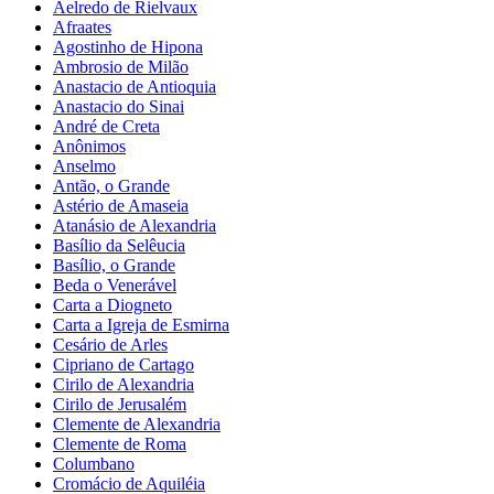
Aelredo de Rielvaux
Afraates
Agostinho de Hipona
Ambrosio de Milão
Anastacio de Antioquia
Anastacio do Sinai
André de Creta
Anônimos
Anselmo
Antão, o Grande
Astério de Amaseia
Atanásio de Alexandria
Basílio da Selêucia
Basílio, o Grande
Beda o Venerável
Carta a Diogneto
Carta a Igreja de Esmirna
Cesário de Arles
Cipriano de Cartago
Cirilo de Alexandria
Cirilo de Jerusalém
Clemente de Alexandria
Clemente de Roma
Columbano
Cromácio de Aquiléia