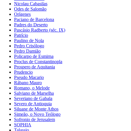
Nicolau Cabasilas
Odes de Salomão
Orígenes
Paciano de Barcelona
Padres do Deserto
Pascásio Radberto (séc. IX)
Patrício
Paulino de Nola
Pedro Crisólogo
Pedro Damião
Policarpo de Esmirna
Proclus de Constantinopla
Prospero de Aquitania
Prudencio
Pseudo Macario
Rábano Mauro
Romano, o Melode
Salviano de Marselha
Severiano de Gabala
Severo de Antioquia
Siluane de Monte Athos
Simeão, o Novo Teólogo
Sofronio de Jerusalem
SOPHIA
Talassio