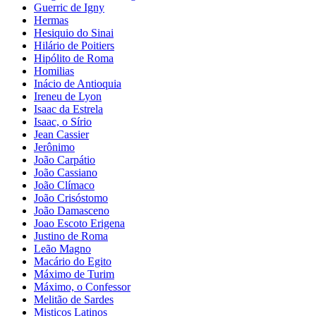
Guerric de Igny
Hermas
Hesiquio do Sinai
Hilário de Poitiers
Hipólito de Roma
Homilias
Inácio de Antioquia
Ireneu de Lyon
Isaac da Estrela
Isaac, o Sírio
Jean Cassier
Jerônimo
João Carpátio
João Cassiano
João Clímaco
João Crisóstomo
João Damasceno
Joao Escoto Erigena
Justino de Roma
Leão Magno
Macário do Egito
Máximo de Turim
Máximo, o Confessor
Melitão de Sardes
Misticos Latinos