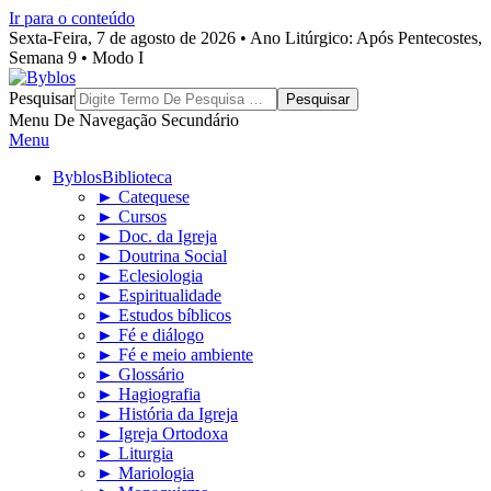
Ir para o conteúdo
Sexta-Feira, 7 de agosto de 2026 • Ano Litúrgico: Após Pentecostes,
Semana 9 • Modo I
Byblos
Pesquisar
Menu De Navegação Secundário
Menu
Byblos
Biblioteca
► Catequese
► Cursos
► Doc. da Igreja
► Doutrina Social
► Eclesiologia
► Espiritualidade
► Estudos bíblicos
► Fé e diálogo
► Fé e meio ambiente
► Glossário
► Hagiografia
► História da Igreja
► Igreja Ortodoxa
► Liturgia
► Mariologia