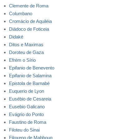
Clemente de Roma
Columbano
Cromácio de Aquiléia
Diádoco de Foticeia
Didaké
Ditos e Maximas
Doroteu de Gaza
Efrém o Sírio
Epifanio de Benevento
Epifanio de Salamina
Epistola de Barnabé
Euquerio de Lyon
Eusébio de Cesareia
Eusebio Galicano
Evágrio do Ponto
Faustino de Roma
Filoteu do Sinai
Filoxeno de Mabboug