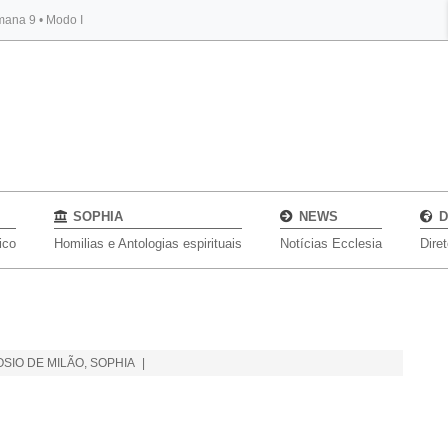
mana 9 • Modo I
BYBLOS
SOPHIA
NEWS
D
ico
Homilias e Antologias espirituais
Notícias Ecclesia
Dire
SIO DE MILÃO
,
SOPHIA