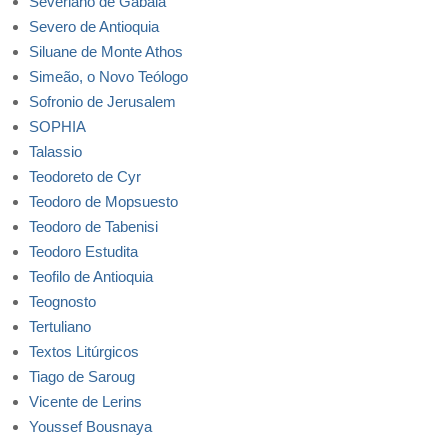
Severiano de Gabala
Severo de Antioquia
Siluane de Monte Athos
Simeão, o Novo Teólogo
Sofronio de Jerusalem
SOPHIA
Talassio
Teodoreto de Cyr
Teodoro de Mopsuesto
Teodoro de Tabenisi
Teodoro Estudita
Teofilo de Antioquia
Teognosto
Tertuliano
Textos Litúrgicos
Tiago de Saroug
Vicente de Lerins
Youssef Bousnaya