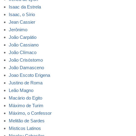
Isaac da Estrela
Isaac, o Sírio
Jean Cassier
Jerônimo
João Carpátio
João Cassiano
João Clímaco
João Crisóstomo
João Damasceno
Joao Escoto Erigena
Justino de Roma
Leão Magno
Macário do Egito
Máximo de Turim
Máximo, o Confessor
Melitão de Sardes
Misticos Latinos
Nicolau Cabasilas