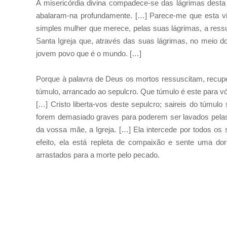
A misericórdia divina compadece-se das lágrimas desta 
abalaram-na profundamente. […] Parece-me que esta v
simples mulher que merece, pelas suas lágrimas, a ressu
Santa Igreja que, através das suas lágrimas, no meio d
jovem povo que é o mundo. […]
Porque à palavra de Deus os mortos ressuscitam, recupe
túmulo, arrancado ao sepulcro. Que túmulo é este para v
[…] Cristo liberta-vos deste sepulcro; saireis do túmu
forem demasiado graves para poderem ser lavados pelas l
da vossa mãe, a Igreja. […] Ela intercede por todos os s
efeito, ela está repleta de compaixão e sente uma dor
arrastados para a morte pelo pecado.