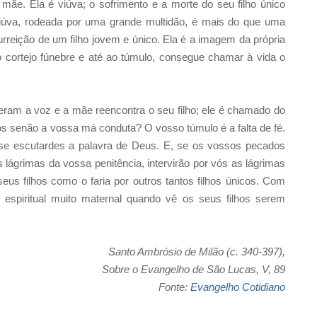
mãe. Ela é viúva; o sofrimento e a morte do seu filho único
iúva, rodeada por uma grande multidão, é mais do que uma
rreição de um filho jovem e único. Ela é a imagem da própria
o cortejo fúnebre e até ao túmulo, consegue chamar à vida o
ram a voz e a mãe reencontra o seu filho; ele é chamado do
ós senão a vossa má conduta? O vosso túmulo é a falta de fé.
lo se escutardes a palavra de Deus. E, se os vossos pecados
ágrimas da vossa penitência, intervirão por vós as lágrimas
eus filhos como o faria por outros tantos filhos únicos. Com
 espiritual muito maternal quando vê os seus filhos serem
Santo Ambrósio de Milão (c. 340-397),
Sobre o Evangelho de São Lucas, V, 89
Fonte:
Evangelho Cotidiano