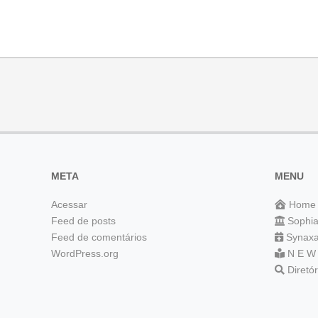
META
MENU
Acessar
Home
Feed de posts
Sophi
Feed de comentários
Synaxa
WordPress.org
N E W
Diretó