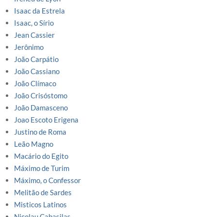
Isaac da Estrela
Isaac, o Sírio
Jean Cassier
Jerônimo
João Carpátio
João Cassiano
João Clímaco
João Crisóstomo
João Damasceno
Joao Escoto Erigena
Justino de Roma
Leão Magno
Macário do Egito
Máximo de Turim
Máximo, o Confessor
Melitão de Sardes
Misticos Latinos
Nicolau Cabasilas