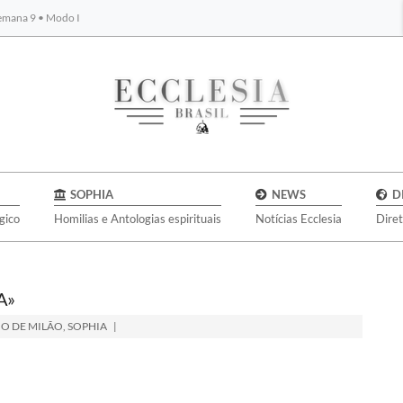
Semana 9 • Modo I
BYBLOS
SOPHIA
NEWS
D
gico
Homilias e Antologias espirituais
Notícias Ecclesia
Dire
A»
O DE MILÃO
,
SOPHIA