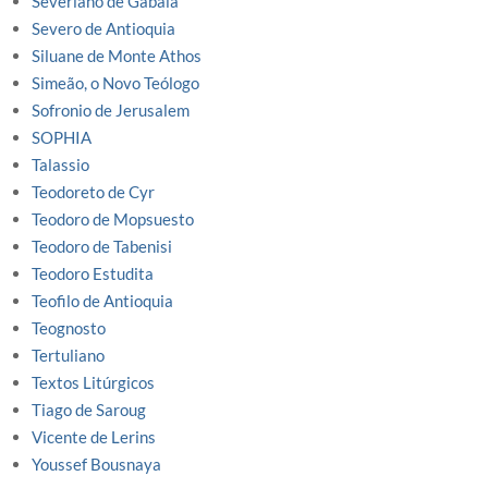
Severiano de Gabala
Severo de Antioquia
Siluane de Monte Athos
Simeão, o Novo Teólogo
Sofronio de Jerusalem
SOPHIA
Talassio
Teodoreto de Cyr
Teodoro de Mopsuesto
Teodoro de Tabenisi
Teodoro Estudita
Teofilo de Antioquia
Teognosto
Tertuliano
Textos Litúrgicos
Tiago de Saroug
Vicente de Lerins
Youssef Bousnaya