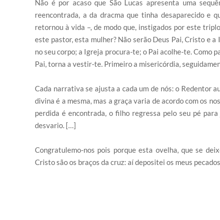
Não é por acaso que São Lucas apresenta uma sequênc
reencontrada, a da dracma que tinha desaparecido e que
retornou à vida –, de modo que, instigados por este tripl
este pastor, esta mulher? Não serão Deus Pai, Cristo e a 
no seu corpo; a Igreja procura-te; o Pai acolhe-te. Como 
Pai, torna a vestir-te. Primeiro a misericórdia, seguidamen
Cada narrativa se ajusta a cada um de nós: o Redentor auxi
divina é a mesma, mas a graça varia de acordo com os nos
perdida é encontrada, o filho regressa pelo seu pé para
desvario. […]
Congratulemo-nos pois porque esta ovelha, que se deix
Cristo são os braços da cruz: aí depositei os meus pecado