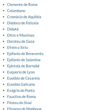
Clemente de Roma
Columbano
Cromácio de Aquiléia
Diádoco de Foticeia
Didaké
Ditos e Maximas
Doroteu de Gaza
Efrém o Sírio
Epifanio de Benevento
Epifanio de Salamina
Epistola de Barnabé
Euquerio de Lyon
Eusébio de Cesareia
Eusebio Galicano
Evágrio do Ponto
Faustino de Roma
Filoteu do Sinai
Filoxeno de Mabboug