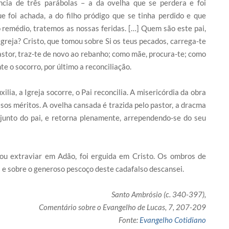
ia de três parábolas – a da ovelha que se perdera e foi
 foi achada, a do filho pródigo que se tinha perdido e que
o remédio, tratemos as nossas feridas. […] Quem são este pai,
Igreja? Cristo, que tomou sobre Si os teus pecados, carrega-te
pastor, traz-te de novo ao rebanho; como mãe, procura-te; como
te o socorro, por último a reconciliação.
lia, a Igreja socorre, o Pai reconcilia. A misericórdia da obra
sos méritos. A ovelha cansada é trazida pelo pastor, a dracma
 junto do pai, e retorna plenamente, arrependendo-se do seu
ou extraviar em Adão, foi erguida em Cristo. Os ombros de
s e sobre o generoso pescoço deste cadafalso descansei.
Santo Ambrósio (c. 340-397),
Comentário sobre o Evangelho de Lucas, 7, 207-209
Fonte:
Evangelho Cotidiano