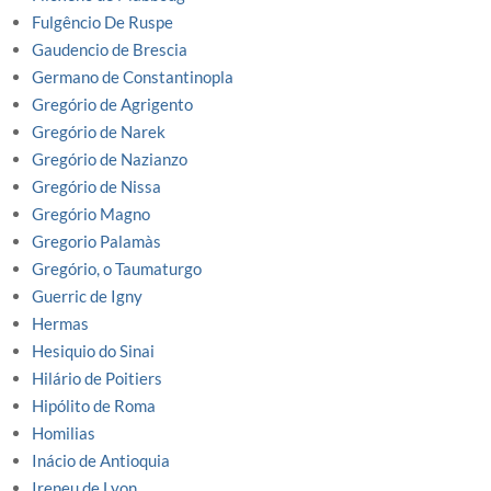
Fulgêncio De Ruspe
Gaudencio de Brescia
Germano de Constantinopla
Gregório de Agrigento
Gregório de Narek
Gregório de Nazianzo
Gregório de Nissa
Gregório Magno
Gregorio Palamàs
Gregório, o Taumaturgo
Guerric de Igny
Hermas
Hesiquio do Sinai
Hilário de Poitiers
Hipólito de Roma
Homilias
Inácio de Antioquia
Ireneu de Lyon