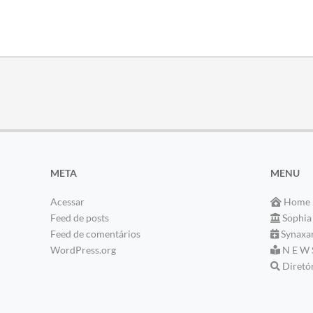
META
MENU
Acessar
Home
Feed de posts
Sophia
Feed de comentários
Synaxa
WordPress.org
N E W 
Diretó