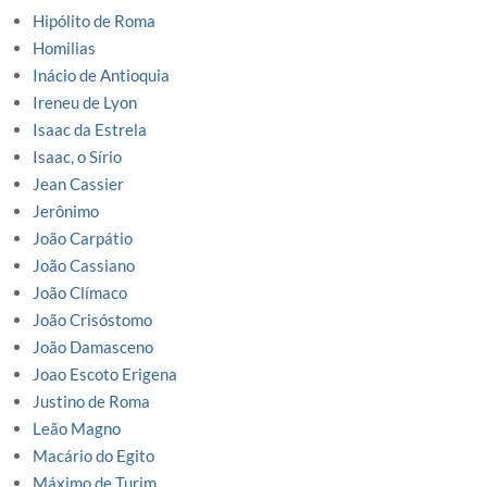
Hipólito de Roma
Homilias
Inácio de Antioquia
Ireneu de Lyon
Isaac da Estrela
Isaac, o Sírio
Jean Cassier
Jerônimo
João Carpátio
João Cassiano
João Clímaco
João Crisóstomo
João Damasceno
Joao Escoto Erigena
Justino de Roma
Leão Magno
Macário do Egito
Máximo de Turim