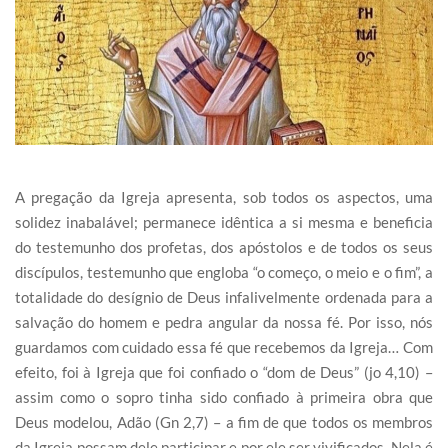
A pregação da Igreja apresenta, sob todos os aspectos, uma
solidez inabalável; permanece idêntica a si mesma e beneficia
do testemunho dos profetas, dos apóstolos e de todos os seus
discípulos, testemunho que engloba “o começo, o meio e o fim”, a
totalidade do desígnio de Deus infalivelmente ordenada para a
salvação do homem e pedra angular da nossa fé. Por isso, nós
guardamos com cuidado essa fé que recebemos da Igreja… Com
efeito, foi à Igreja que foi confiado o “dom de Deus” (jo 4,10) –
assim como o sopro tinha sido confiado à primeira obra que
Deus modelou, Adão (Gn 2,7) – a fim de que todos os membros
da Igreja possam dele participar e por ele ser vivificados. Nela é