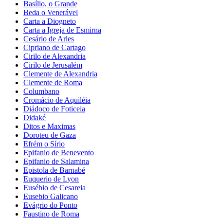
Basílio, o Grande
Beda o Venerável
Carta a Diogneto
Carta a Igreja de Esmirna
Cesário de Arles
Cipriano de Cartago
Cirilo de Alexandria
Cirilo de Jerusalém
Clemente de Alexandria
Clemente de Roma
Columbano
Cromácio de Aquiléia
Diádoco de Foticeia
Didaké
Ditos e Maximas
Doroteu de Gaza
Efrém o Sírio
Epifanio de Benevento
Epifanio de Salamina
Epistola de Barnabé
Euquerio de Lyon
Eusébio de Cesareia
Eusebio Galicano
Evágrio do Ponto
Faustino de Roma