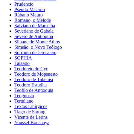
Prudencio
Pseudo Macario
Rábano Mauro
Romano, o Melode
Salviano de Marselha
Severiano de Gabala
Severo de Antioquia
Siluane de Monte Athos
Simeão, o Novo Teólogo
Sofronio de Jerusalem
SOPHIA
Talassio
Teodoreto de Cyr
Teodoro de Mopsuesto
Teodoro de Tabenisi
Teodoro Estudita
Teofilo de Antioquia
Teognosto
Tertuliano
Textos Litúrgicos
Tiago de Saroug
Vicente de Lerins
Youssef Bousnaya