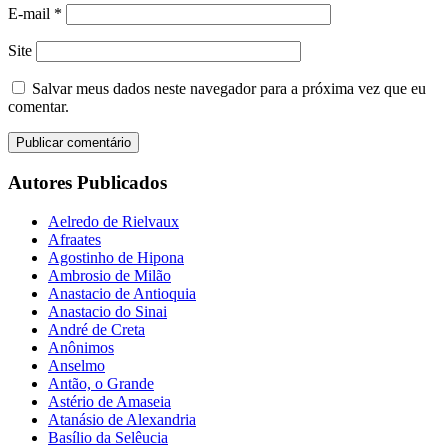
E-mail
*
Site
Salvar meus dados neste navegador para a próxima vez que eu
comentar.
Autores Publicados
Aelredo de Rielvaux
Afraates
Agostinho de Hipona
Ambrosio de Milão
Anastacio de Antioquia
Anastacio do Sinai
André de Creta
Anônimos
Anselmo
Antão, o Grande
Astério de Amaseia
Atanásio de Alexandria
Basílio da Selêucia