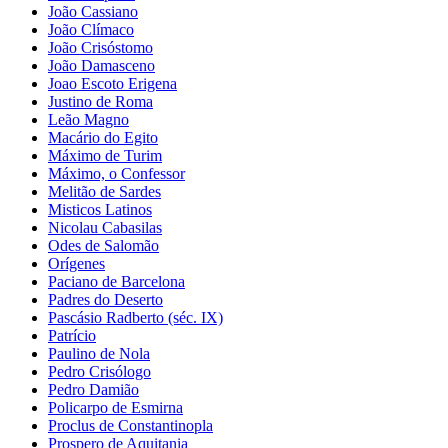
João Cassiano
João Clímaco
João Crisóstomo
João Damasceno
Joao Escoto Erigena
Justino de Roma
Leão Magno
Macário do Egito
Máximo de Turim
Máximo, o Confessor
Melitão de Sardes
Misticos Latinos
Nicolau Cabasilas
Odes de Salomão
Orígenes
Paciano de Barcelona
Padres do Deserto
Pascásio Radberto (séc. IX)
Patrício
Paulino de Nola
Pedro Crisólogo
Pedro Damião
Policarpo de Esmirna
Proclus de Constantinopla
Prospero de Aquitania