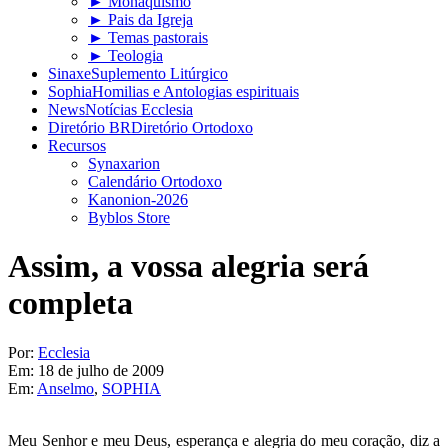
► Monaquismo
► Pais da Igreja
► Temas pastorais
► Teologia
Sinaxe
Suplemento Litúrgico
Sophia
Homilias e Antologias espirituais
News
Notícias Ecclesia
Diretório BR
Diretório Ortodoxo
Recursos
Synaxarion
Calendário Ortodoxo
Kanonion-2026
Byblos Store
Assim, a vossa alegria será
completa
Por:
Ecclesia
Em:
18 de julho de 2009
Em:
Anselmo
,
SOPHIA
Meu Senhor e meu Deus, esperança e alegria do meu coração, diz a