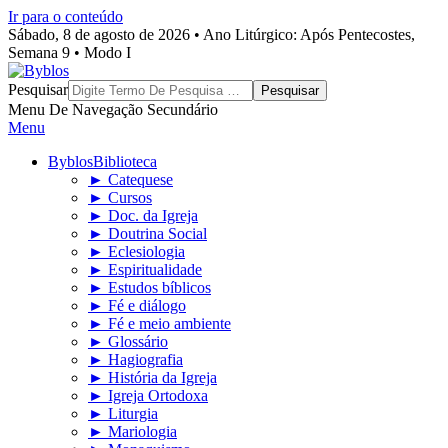
Ir para o conteúdo
Sábado, 8 de agosto de 2026 • Ano Litúrgico: Após Pentecostes,
Semana 9 • Modo I
Byblos
Pesquisar
Menu De Navegação Secundário
Menu
Byblos
Biblioteca
► Catequese
► Cursos
► Doc. da Igreja
► Doutrina Social
► Eclesiologia
► Espiritualidade
► Estudos bíblicos
► Fé e diálogo
► Fé e meio ambiente
► Glossário
► Hagiografia
► História da Igreja
► Igreja Ortodoxa
► Liturgia
► Mariologia