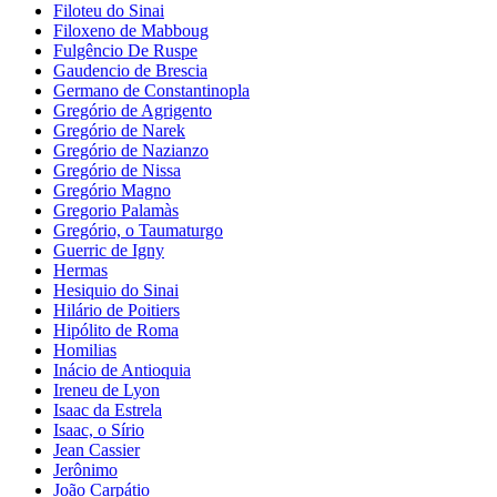
Filoteu do Sinai
Filoxeno de Mabboug
Fulgêncio De Ruspe
Gaudencio de Brescia
Germano de Constantinopla
Gregório de Agrigento
Gregório de Narek
Gregório de Nazianzo
Gregório de Nissa
Gregório Magno
Gregorio Palamàs
Gregório, o Taumaturgo
Guerric de Igny
Hermas
Hesiquio do Sinai
Hilário de Poitiers
Hipólito de Roma
Homilias
Inácio de Antioquia
Ireneu de Lyon
Isaac da Estrela
Isaac, o Sírio
Jean Cassier
Jerônimo
João Carpátio