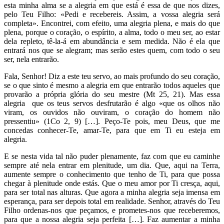
esta minha alma se a alegria em que está é essa de que nos dizes,
pelo Teu Filho: «Pedi e recebereis. Assim, a vossa alegria será
completa». Encontrei, com efeito, uma alegria plena, e mais do que
plena, porque o coração, o espírito, a alma, todo o meu ser, ao estar
dela repleto, tê-la-á em abundância e sem medida. Não é ela que
entrará nos que se alegram; mas serão estes quem, com todo o seu
ser, nela entrarão.
Fala, Senhor! Diz a este teu servo, ao mais profundo do seu coração,
se o que sinto é mesmo a alegria em que entrarão todos aqueles que
provarão a própria glória do seu mestre (Mt 25, 21). Mas essa
alegria que os teus servos desfrutarão é algo «que os olhos não
viram, os ouvidos não ouviram, o coração do homem não
pressentiu» (1Co 2, 9) […]. Peço-Te pois, meu Deus, que me
concedas conhecer-Te, amar-Te, para que em Ti eu esteja em
alegria.
E se nesta vida tal não puder plenamente, faz com que eu caminhe
sempre até nela entrar em plenitude, um dia. Que, aqui na Terra,
aumente sempre o conhecimento que tenho de Ti, para que possa
chegar à plenitude onde estás. Que o meu amor por Ti cresça, aqui,
para ser total nas alturas. Que agora a minha alegria seja imensa em
esperança, para ser depois total em realidade. Senhor, através do Teu
Filho ordenas-nos que peçamos, e prometes-nos que receberemos,
para que a nossa alegria seja perfeita […]. Faz aumentar a minha